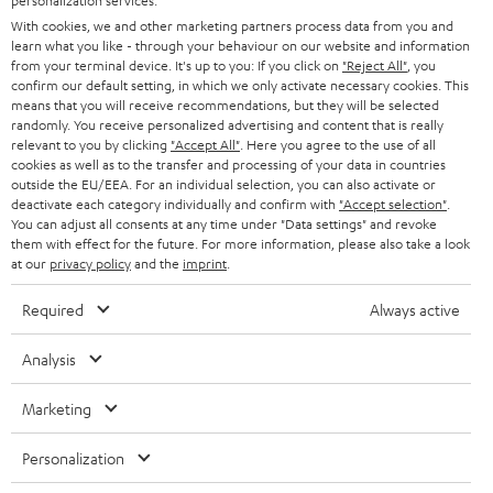
personalization services.
STEREO
With cookies, we and other marketing partners process data from you and
PRESSE & MARKETING
learn what you like - through your behaviour on our website and information
ÖSTERREICH
SMART HOME
from your terminal device. It's up to you: If you click on
"Reject All"
, you
GESCHÄFTSKUNDEN
confirm our default setting, in which we only activate necessary cookies. This
means that you will receive recommendations, but they will be selected
SCHWEIZ
BLUETOOTH-LAUTSPRECHER
PARTNERPROGRAMM
randomly. You receive personalized advertising and content that is really
relevant to you by clicking
"Accept All"
. Here you agree to the use of all
KOPFHÖRER
cookies as well as to the transfer and processing of your data in countries
NIEDERLANDE
BLOG
outside the EU/EEA. For an individual selection, you can also activate or
deactivate each category individually and confirm with
"Accept selection"
.
BLUETOOTH-KOPFHÖRER
NEWSLETTER
You can adjust all consents at any time under "Data settings" and revoke
BELGIEN
them with effect for the future. For more information, please also take a look
STEREOANLAGEN
at our
privacy policy
and the
imprint
.
STORES
FRANKREICH
LAUTSPRECHER
Required
Always active
DEINE VORTEILE BEI TEUFEL
POLEN
ULTIMA-SERIE
Analysis
TEUFEL STORY
Technische Änderungen, Tippfehler und Irrtum vorbehalten. Das auf unseren
IN-EAR-KOPFHÖRER
Marketing
SPANIEN
UNSER MANAGEMENT
Fotos abgebildete Zubehör ist nicht im Lieferumfang enthalten. Etwaige
Entsorgungsgebühren für Batterien sind im Preis inbegriffen.
FANSHOP
Personalization
NACHHALTIGKEIT
ITALIEN
©2026 Lautsprecher Teufel GmbH - All rights reserved.