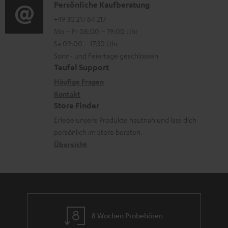
i
K
Persönliche Kaufberatung
t
e
o
o
+49 30 217 84 217
i
n
Mo – Fr 08:00 – 19:00 Uhr
-
n
o
z
Sa 09:00 – 17:30 Uhr
L
t
n
u
Sonn- und Feiertage geschlossen
e
a
e
Teufel Support
m
x
k
n
Häufige Fragen
V
i
Kontakt
t
z
e
Store Finder
k
d
u
r
Erlebe unsere Produkte hautnah und lass dich
o
a
r
s
persönlich im Store beraten.
n
t
G
Übersicht
a
e
a
n
n
r
d
a
n
8 Wochen Probehören
t