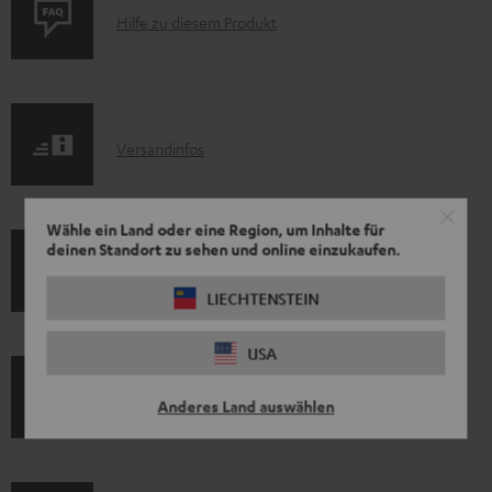
P
Hilfe zu diesem Produkt
r
o
d
I
Versandinfos
u
n
k
f
t
Wähle ein Land oder eine Region, um Inhalte für
o
deinen Standort zu sehen und online einzukaufen.
F
I
Gesetzliche Gewährleistung
r
A
LIECHTENSTEIN
n
m
Q
f
a
s
USA
o
t
A
Audio-Lexikon: Fachbegriffe schnell erklärt
r
Anderes Land auswählen
i
u
m
o
d
a
n