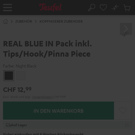
ZUM
NHALT
No
Abs
Startseite
Suche
RINGEN
Artike
im
ZUBEHÖR
KOPFHOERER ZUBEHOER
Waren
REAL BLUE IN Pack inkl.
Tips/Hook/Pinna Piece
Farbe:
Night Black
Night
Silver
Black
White
CHF 12,
99
Excl. MwSt
und zzgl.
Versandkosten
CHF 9,99
IN DEN WARENKORB
Auf Lager
Sicher einkaufen mit 8 Wochen Rückgaberecht