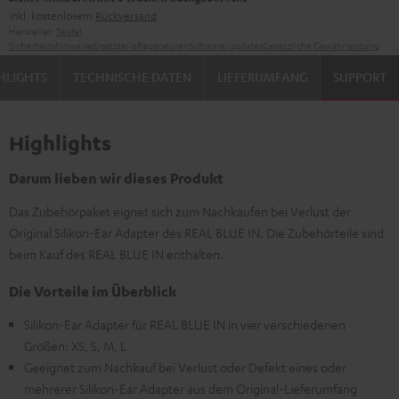
inkl. kostenlosem
Rückversand
Hersteller:
Teufel
Sicherheitshinweise
Ersatzteile
Reparaturen
Software-Updates
Gesetzliche Gewährleistung
HLIGHTS
TECHNISCHE DATEN
LIEFERUMFANG
SUPPORT
Highlights
Darum lieben wir dieses Produkt
Das Zubehörpaket eignet sich zum Nachkaufen bei Verlust der
Original Silikon-Ear Adapter des REAL BLUE IN. Die Zubehörteile sind
beim Kauf des REAL BLUE IN enthalten.
Die Vorteile im Überblick
Silikon-Ear Adapter für REAL BLUE IN in vier verschiedenen
Größen: XS, S, M, L
Geeignet zum Nachkauf bei Verlust oder Defekt eines oder
mehrerer Silikon-Ear Adapter aus dem Original-Lieferumfang