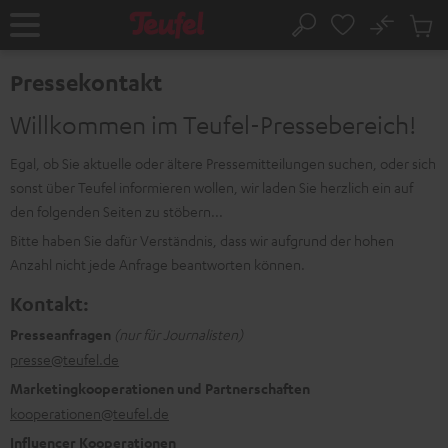
ZUM
NHALT
No
Abs
Startseite
Suche
RINGEN
Artike
im
Pressekontakt
Waren
Willkommen im Teufel-Pressebereich!
Egal, ob Sie aktuelle oder ältere Pressemitteilungen suchen, oder sich
sonst über Teufel informieren wollen, wir laden Sie herzlich ein auf
den folgenden Seiten zu stöbern...
Bitte haben Sie dafür Verständnis, dass wir aufgrund der hohen
Anzahl nicht jede Anfrage beantworten können.
Kontakt:
Presseanfragen
(nur für Journalisten)
presse@teufel.de
Marketingkooperationen und Partnerschaften
kooperationen@teufel.de
Influencer Kooperationen