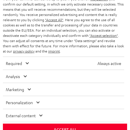
confirm our default setting, in which we only activate necessary cookies. This
Store Finder
means that you will receive recommendations, but they will be selected
randomly. You receive personalized advertising and content that is really
Erlebe unsere Produkte hautnah und lass dich persönlich
relevant to you by clicking
"Accept All"
. Here you agree to the use of all
im Store beraten.
cookies as well as to the transfer and processing of your data in countries
outside the EU/EEA. For an individual selection, you can also activate or
deactivate each category individually and confirm with
"Accept selection"
.
You can adjust all consents at any time under "Data settings" and revoke
them with effect for the future. For more information, please also take a look
at our
privacy policy
and the
imprint
.
Required
Always active
Analysis
Kategorien
Marketing
HEIMKINO
Unternehmen
Personalization
HEIMKINO-KOMPLETTANLAGEN
SUPPORT
Teufel Onlineshops
External content
SOUNDBARS
KARRIERE
DEUTSCHLAND
STEREO
ACCEPT ALL