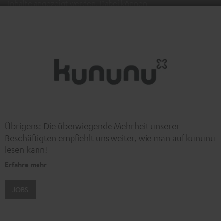
Inhalte angezeigt werden. Dabei können
personenbezogene Daten an Drittplattformen übermittelt
werden.
Weitere Informationen sind in der
Datenschutzerklärung unter I zu finden
.
Übrigens: Die überwiegende Mehrheit unserer
Beschäftigten empfiehlt uns weiter, wie man auf kununu
lesen kann!
Erfahre mehr
JOBS