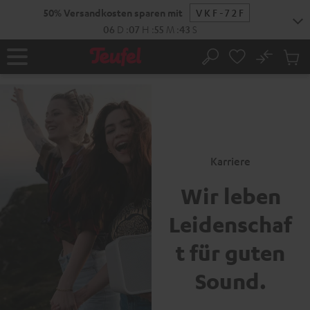
ZUM
50% Versandkosten sparen mit
VKF-72F
NHALT
RINGEN
06
D
:
07
H
:
55
M
:
43
S
No
Abs
Startseite
Suche
Artike
im
Waren
Karriere
Wir leben
Leidenschaf
t für guten
Sound.