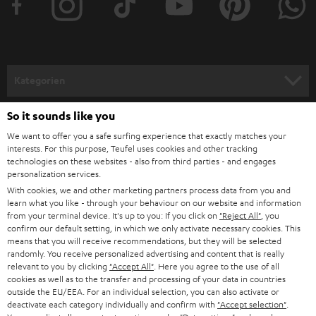
Kategorien
HEIMKINO
So it sounds like you
Unternehmen
We want to offer you a safe surfing experience that exactly matches your
HEIMKINO-KOMPLETTANLAGEN
interests. For this purpose, Teufel uses cookies and other tracking
SUPPORT
Teufel Onlineshops
technologies on these websites - also from third parties - and engages
personalization services.
SOUNDBARS
KARRIERE
DEUTSCHLAND
With cookies, we and other marketing partners process data from you and
learn what you like - through your behaviour on our website and information
STEREO
PRESSE & MARKETING
from your terminal device. It's up to you: If you click on
"Reject All"
, you
confirm our default setting, in which we only activate necessary cookies. This
ÖSTERREICH
SMART HOME
means that you will receive recommendations, but they will be selected
GESCHÄFTSKUNDEN
randomly. You receive personalized advertising and content that is really
relevant to you by clicking
"Accept All"
. Here you agree to the use of all
SCHWEIZ
BLUETOOTH-LAUTSPRECHER
PARTNERPROGRAMM
cookies as well as to the transfer and processing of your data in countries
outside the EU/EEA. For an individual selection, you can also activate or
KOPFHÖRER
deactivate each category individually and confirm with
"Accept selection"
.
NIEDERLANDE
BLOG