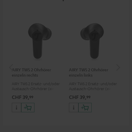
AIRY TWS 2 Ohrhörer
AIRY TWS 2 Ohrhörer
AI
einzeln rechts
einzeln links
AIRY TWS 2 Ersatz- und/oder
AIRY TWS 2 Ersatz- und/oder
Ers
Austausch-Ohrhörer (einzeln
Austausch-Ohrhörer (einzeln
Lad
rechts)
links)
pas
CHF 39,
CHF 39,
CH
99
99
TWS