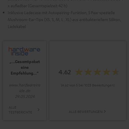
x aufladbar (Gesamtspielzeit 42 h)
Inklusive Ladecase mit Autopairing-Funktion, 5 Paar spezielle
Mushroom-Ear-Tips (XS, S, M, L, XL) aus antibakteriellem Silikon,
Ladekabel
„…Gesamtpaket
eine
4.62
Empfehlung…“
www.hardwareins
(4.62 von 5 bei 1023 Bewertungen)
ide.de
29.05.2024
ALLE
ALLE BEWERTUNGEN
TESTBERICHTE