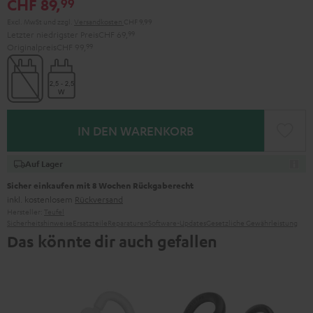
CHF 89,
99
Excl. MwSt
und zzgl.
Versandkosten
CHF 9,99
Letzter niedrigster Preis
CHF 69,
99
Originalpreis
CHF 99,
99
IN DEN WARENKORB
Auf Lager
Sicher einkaufen mit 8 Wochen Rückgaberecht
inkl. kostenlosem
Rückversand
Hersteller:
Teufel
Sicherheitshinweise
Ersatzteile
Reparaturen
Software-Updates
Gesetzliche Gewährleistung
Das könnte dir auch gefallen