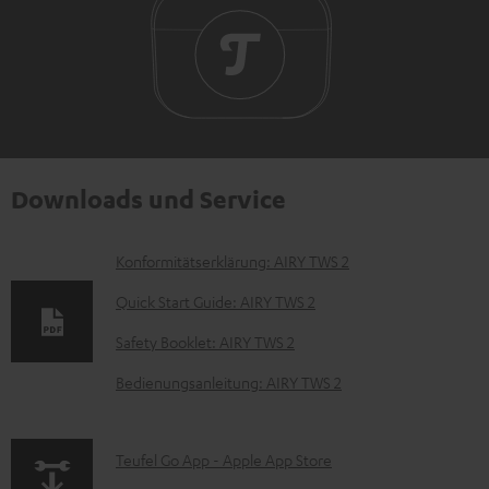
Downloads und Service
D
Konformitätserklärung: AIRY TWS 2
o
Quick Start Guide: AIRY TWS 2
k
Safety Booklet: AIRY TWS 2
u
Bedienungsanleitung: AIRY TWS 2
m
e
n
p
Teufel Go App - Apple App Store