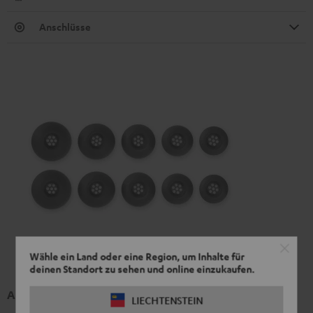
Anschlüsse
Wähle ein Land oder eine Region, um Inhalte für
deinen Standort zu sehen und online einzukaufen.
AIRY TWS 2/ TWS PRO / SPORTS TWS 2 Ear-Tips
LIECHTENSTEIN