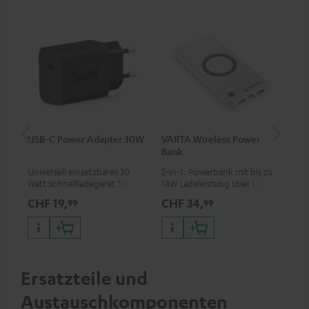
USB-C Power Adapter 30W
VARTA Wireless Power
Fe
Bank
Sy
Universell einsetzbares 30
2-in-1: Powerbank mit bis zu
Hoc
Watt Schnellladegerät für
18W Ladeleistung über USB
Sen
Kopfhörer & Portables sowie
Typ C & Wireless Charger mit
pas
CHF 19,
CHF 34,
CH
99
99
Apple iPhones, Android
bis zu 10W Ladestrom
Blu
Smartphones, Tablets und
Kom
Geräte mit USB-C-Anschluss
So
Ersatzteile und
Austauschkomponenten