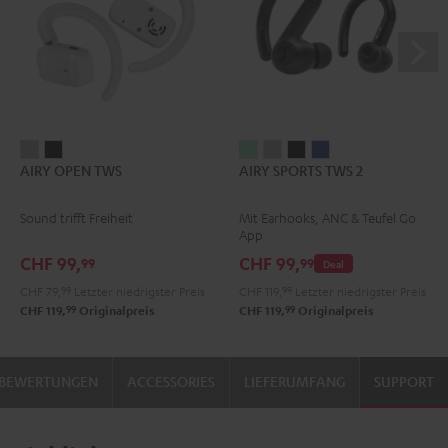
AIRY
AIRY
AIRY
AIRY
AIRY
AIRY
AIRY OPEN TWS
AIRY SPORTS TWS 2
OPEN
OPEN
SPORTS
SPORTS
SPORTS
SPORTS
TWS
TWS
TWS
TWS
TWS
TWS
Sound trifft Freiheit
Mit Earhooks, ANC & Teufel Go
Moon
Night
2
2
2
2
App
Gray
Black
Misty
Moon
Night
Space
CHF 99,
CHF 99,
99
99
Deal
Green
Gray
Black
Blue
CHF 79,
99
Letzter niedrigster Preis
CHF 119,
99
Letzter niedrigster Preis
99
99
CHF 119,
Originalpreis
CHF 119,
Originalpreis
BEWERTUNGEN
ACCESSORIES
LIEFERUMFANG
SUPPORT