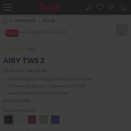
ZUM
NHALT
No
Abs
Startseite
Suche
RINGEN
Artike
im
KOPFHÖRER
IN-EAR
Waren
Mal im letzten Monat verkauft.
2800+
SALE
(1023)
AIRY TWS 2
Lärm aus. Sound an.
Active Noise Cancelling und Transparenzmodus
Ohrhörer mit Rundum-Wasserschutz (IPX4)
Gesamtspielzeit bis zu 42 Stunden
Zeige mir mehr
Farbe:
Night Black
Night
Pure
Ruby
Sage
Space
Black
White
Red
Green
Blue