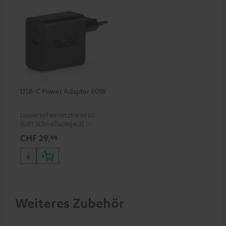
USB-C Power Adapter 60W
Universell einsetzbares 60
Watt Schnellladegerät mit
zwei Anschluss-Ports (USB-C
CHF 29,
99
60 Watt / USB-A 7,5 Watt) für
Kopfhörer & Portables sowie
Laptops und weitere Geräte
mit bis zu 60 Watt
Betriebsspannung und USB-C-
Anschluss
Weiteres Zubehör