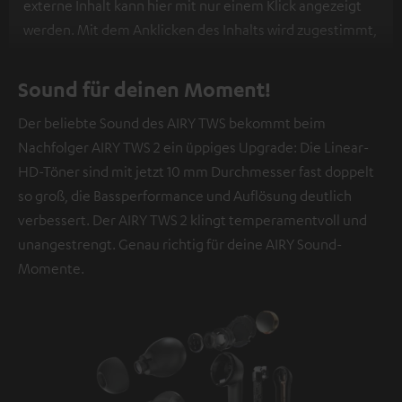
externe Inhalt kann hier mit nur einem Klick angezeigt
werden. Mit dem Anklicken des Inhalts wird zugestimmt,
dass externe Inhalte angezeigt werden. Dabei können
personenbezogene Daten an Drittplattformen
Sound für deinen Moment!
übermittelt werden.
Weitere Informationen sind in der
Der beliebte Sound des AIRY TWS bekommt beim
Datenschutzerklärung unter I zu finden
.
Nachfolger AIRY TWS 2 ein üppiges Upgrade: Die Linear-
HD-Töner sind mit jetzt 10 mm Durchmesser fast doppelt
so groß, die Bassperformance und Auflösung deutlich
verbessert. Der AIRY TWS 2 klingt temperamentvoll und
unangestrengt. Genau richtig für deine AIRY Sound-
Momente.