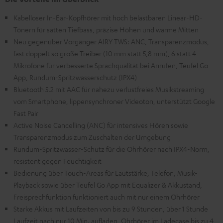
Kabelloser In-Ear-Kopfhörer mit hoch belastbaren Linear-HD-
Tönern für satten Tiefbass, präzise Höhen und warme Mitten
Neu gegenüber Vorgänger AIRY TWS: ANC, Transparenzmodus,
fast doppelt so große Treiber (10 mm statt 5,8 mm), 6 statt 4
Mikrofone für verbesserte Sprachqualität bei Anrufen, Teufel Go
App, Rundum-Spritzwasserschutz (IPX4)
Bluetooth 5.2 mit AAC für nahezu verlustfreies Musikstreaming
vom Smartphone, lippensynchroner Videoton, unterstützt Google
Fast Pair
Active Noise Cancelling (ANC) für intensives Hören sowie
Transparenzmodus zum Zuschalten der Umgebung
Rundum-Spritzwasser-Schutz für die Ohrhörer nach IPX4-Norm,
resistent gegen Feuchtigkeit
Bedienung über Touch-Areas für Lautstärke, Telefon, Musik-
Playback sowie über Teufel Go App mit Equalizer & Akkustand,
Freisprechfunktion funktioniert auch mit nur einem Ohrhörer
Starke Akkus mit Laufzeiten von bis zu 9 Stunden, über 1 Stunde
Laufzeit nach nur 10 Min. aufladen, Ohrhörer im Ladecase bis zu 4