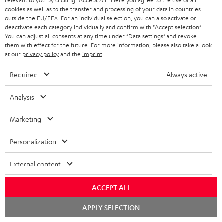
d
relevant to you by clicking
"Accept All"
. Here you agree to the use of all
p
A
Audio-Lexikon: Fachbegriffe schnell erklärt
r
i
cookies as well as to the transfer and processing of your data in countries
e
o
u
outside the EU/EEA. For an individual selection, you can also activate or
m
o
deactivate each category individually and confirm with
"Accept selection"
.
n
r
d
a
You can adjust all consents at any time under "Data settings" and revoke
n
them with effect for the future. For more information, please also take a look
t
i
K
Persönliche Kaufberatung
t
e
at our
privacy policy
and the
imprint
.
.
o
o
+49 30 217 84 217
i
n
Required
Always active
Mo – Fr 08:00 – 19:00 Uhr
l
-
n
o
z
Sa 09:00 – 17:30 Uhr
i
L
t
n
u
Analysis
Sonn- und Feiertage geschlossen
n
e
a
e
Teufel Support
m
Marketing
k
x
k
n
Häufige Fragen
V
s
i
Kontakt
t
z
e
Personalization
Store Finder
.
k
d
u
r
Erlebe unsere Produkte hautnah und lass dich
External content
t
o
a
r
s
persönlich im Store beraten.
i
n
t
G
Übersicht
a
ACCEPT ALL
t
e
a
n
Chat
APPLY SELECTION
l
n
starten
r
d