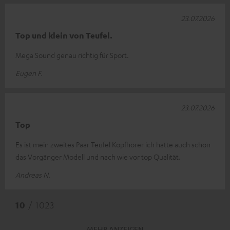
23.07.2026
Top und klein von Teufel.
Mega Sound genau richtig für Sport.
Eugen F.
23.07.2026
Top
Es ist mein zweites Paar Teufel Kopfhörer ich hatte auch schon
das Vorgänger Modell und nach wie vor top Qualität.
Andreas N.
10
/ 1023
MEHR ANZEIGEN