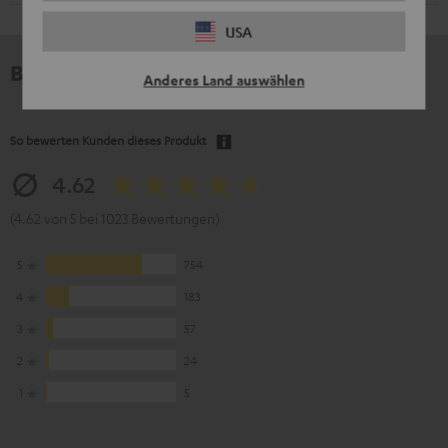
USA
Bewertungen
Anderes Land auswählen
So bewerten Kunden dieses Produkt
4.62
(4.62 von 5 bei 1023 Bewertungen)
5
754
4
183
3
57
2
24
1
5