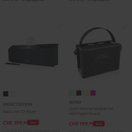
MYND
MYND
MYND
MYND
MUSICSTATION
MUSICSTATION
Light
Warm
Warm
Wild
Schwarz
Weiß
MYND
MUSICSTATION
Mint
Black
White
Berry
Open-Source-Speaker mit
Radio mit CD-Player
mächtigem Sound
CHF 399,
99
CHF 199,
Deal
99
Deal
CHF 499,
99
Letzter niedrigster Preis
CHF 219,
99
Letzter niedrigster Preis