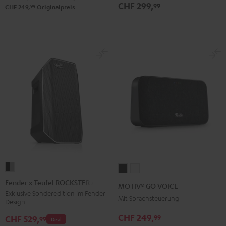
2
CHF 299,
99
99
CHF 249,
Originalpreis
Black
&
Steel
Fender
MOTIV®
MOTIV®
x
GO
GO
Fender x Teufel ROCKSTER AIR 2
MOTIV® GO VOICE
Teufel
VOICE
VOICE
Exklusive Sonderedition im Fender
Mit Sprachsteuerung
Design
ROCKSTER
Night
Silver
AIR
CHF 249,
99
Black
White
CHF 529,
99
Deal