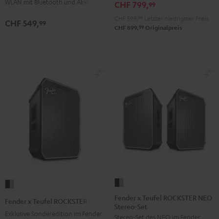
WLAN mit Bluetooth und Akku
CHF 799,
99
CHF 599,
99
Letzter niedrigster Preis
CHF 549,
99
99
CHF 899,
Originalpreis
Fender
Fender
x
x
Fender x Teufel ROCKSTER NEO
Fender x Teufel ROCKSTER NEO
Stereo-Set
Teufel
Teufel
Exklusive Sonderedition im Fender
Stereo-Set des NEO im Fender
ROCKSTER