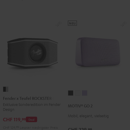
Green
Red
NEU
Fender
MOTIV®
MOTIV®
MOTIV®
x
Fender x Teufel ROCKSTER GO 2
GO
GO
GO
Teufel
Exklusive Sonderedition im Fender
MOTIV® GO 2
2
2
2
Design
ROCKSTER
Night
Silver
Soft
Mobil, elegant, vielseitig
GO
CHF 119,
99
Deal
Black
White
Lavender
2
CHF 129,
99
Letzter niedrigster Preis
CHF 229,
99