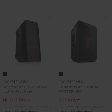
ROCKSTER
ROCKSTER
AIR
NEO
ROCKSTER AIR 2
ROCKSTER NEO
2
Schwarz
Gehört zu den Großen, ist aber
130 dB SPL Peak – das ist der
noch leicht zu tragen
ROCKSTER NEO.
Schwarz
ab
CHF 599,
CHF 699,
99
99
CHF 499,
99
Letzter niedrigster Preis
CHF 599,
99
Letzter niedrigster Preis
99
99
CHF 699,
Originalpreis
CHF 899,
Originalpreis