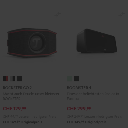
ROCKSTER
ROCKSTER
ROCKSTER
BOOMSTER
BOOMSTER
GO
GO
GO
4
4
ROCKSTER GO 2
BOOMSTER 4
2
2
2
Mint
Night
Macht auch Druck: unser kleinster
Eines der beliebtesten Radios in
ROCKSTER
Europa.
Black
Gray
Night
Green
Black
&
&
Black
CHF 129,
CHF 299,
99
99
Red
Black
CHF 99,
99
Letzter niedrigster Preis
CHF 249,
99
Letzter niedrigster Preis
99
99
CHF 149,
Originalpreis
CHF 349,
Originalpreis