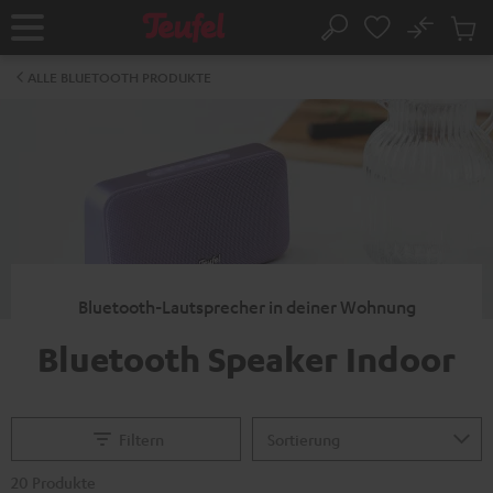
ZUM
NHALT
No
Abs
Startseite
Suche
RINGEN
Artike
im
ALLE BLUETOOTH PRODUKTE
Waren
Bluetooth-Lautsprecher in deiner Wohnung
Bluetooth Speaker Indoor
Filtern
20 Produkte