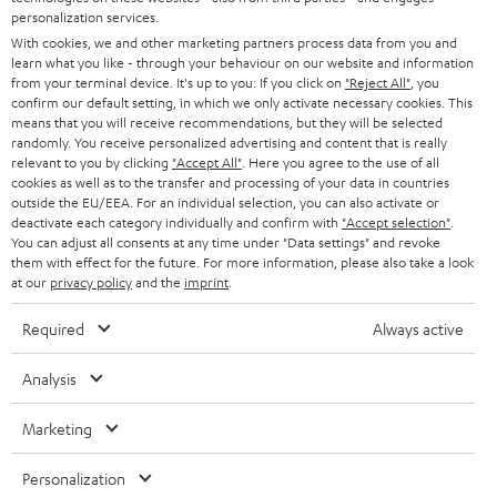
USB-Soundcard zur Nutzung an Desktop/Laptop (Mac/Win7/10)
personalization services.
SOUNDBARS
KARRIERE
LED-Akkuanzeige
With cookies, we and other marketing partners process data from you and
DEUTSCHLAND
Bluetooth aptX® und NFC für Bluetooth für Musikstreaming von
learn what you like - through your behaviour on our website and information
STEREO
Spotify, YouTube, Apple Music, Deezer, TuneIn etc. in CD-naher
PRESSE & MARKETING
from your terminal device. It's up to you: If you click on
"Reject All"
, you
Qualität
confirm our default setting, in which we only activate necessary cookies. This
ÖSTERREICH
SMART HOME
Party-Modus: Zwei Smartphones können mit dem Lautsprecher
means that you will receive recommendations, but they will be selected
GESCHÄFTSKUNDEN
randomly. You receive personalized advertising and content that is really
verbunden werden
relevant to you by clicking
"Accept All"
. Here you agree to the use of all
SCHWEIZ
BLUETOOTH-LAUTSPRECHER
USB Powerbank / USB Ladefunktion an den Boxen
PARTNERPROGRAMM
cookies as well as to the transfer and processing of your data in countries
Wasserdicht nach IPX7, Strahlwassergeschützt nach IPX5
outside the EU/EEA. For an individual selection, you can also activate or
GoPro-kompatibles Gewinde
KOPFHÖRER
deactivate each category individually and confirm with
"Accept selection"
.
NIEDERLANDE
BLOG
Extra Bedientasten für wichtigste Funktionen an den Boxen
You can adjust all consents at any time under "Data settings" and revoke
Connect-Modus zum Verbinden von zwei Lautsprechern desselben
them with effect for the future. For more information, please also take a look
BLUETOOTH-KOPFHÖRER
NEWSLETTER
Typs
at our
privacy policy
and the
imprint
.
BELGIEN
FM/DAB+ Radio
STEREOANLAGEN
Starker Lithium Ionen Akku / Lange Akkulaufzeit
STORES
Required
Always active
AUX-Eingang zum Anschluss von MP3-Player, CD-Player oder
FRANKREICH
LAUTSPRECHER
Kopfhörer
DEINE VORTEILE BEI TEUFEL
Analysis
Intelligentes und edles Produktdesign für ein breites
POLEN
ULTIMA-SERIE
Abstrahlverhalten und den besten Sound
TEUFEL STORY
Marketing
Bei unseren tragbaren Lautsprechern und Soundgiganten der
Technische Änderungen, Tippfehler und Irrtum vorbehalten. Das auf unseren
ROCKSTER-Serie sind zusätzlich Anschlüsse für Mikrofon,
IN-EAR-KOPFHÖRER
SPANIEN
UNSER MANAGEMENT
Fotos abgebildete Zubehör ist nicht im Lieferumfang enthalten. Etwaige
Instrumente (z.B. E-Gitarre) und Line-In vorhanden; Stereo-Setup mit
Personalization
Entsorgungsgebühren für Batterien sind im Preis inbegriffen.