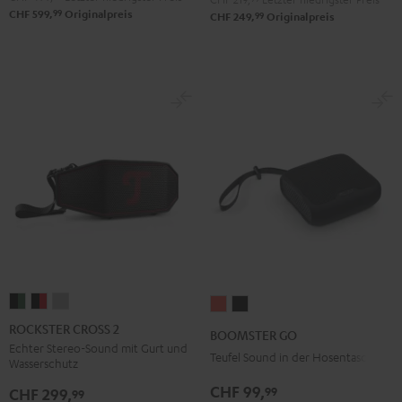
99
CHF 599,
Originalpreis
99
CHF 249,
Originalpreis
ROCKSTER
ROCKSTER
ROCKSTER
BOOMSTER
BOOMSTER
CROSS
CROSS
CROSS
GO
GO
ROCKSTER CROSS 2
BOOMSTER GO
2
2
2
Coral
Night
Echter Stereo-Sound mit Gurt und
Teufel Sound in der Hosentasche
Wasserschutz
Black
Black
Light
Red
Black
&
&
Gray
CHF 99,
99
CHF 299,
99