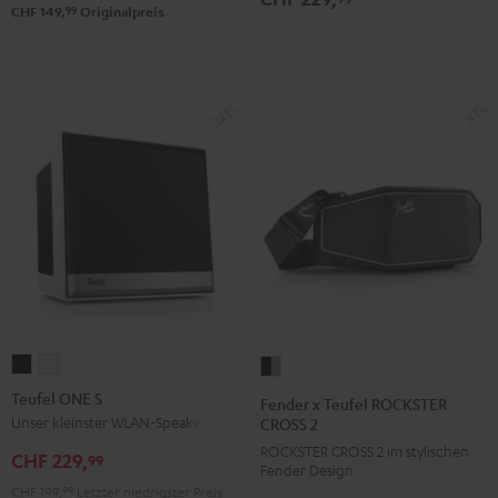
Black
99
CHF 149,
Originalpreis
&
Steel
Teufel
Teufel
Fender
ONE
ONE
x
Teufel ONE S
Fender x Teufel ROCKSTER
S
S
Teufel
Unser kleinster WLAN-Speaker
CROSS 2
Schwarz
Weiß
ROCKSTER
ROCKSTER CROSS 2 im stylischen
CHF 229,
99
Fender Design
CROSS
CHF 199,
99
Letzter niedrigster Preis