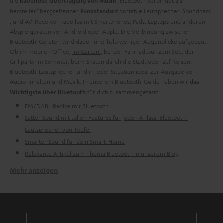
die
. Bluetooth verbindet als
kabellose Übertragung von Musik
herstellerübergreifender
portable Lautsprecher,
Soundbars
Funkstandard
, und AV-Receiver kabellos mit Smartphones, Pads, Laptops und anderen
Abspielgeräten von Android oder Apple. Die Verbindung zwischen
Bluetooth-Geräten wird dabei innerhalb weniger Augenblicke aufgebaut.
Ob im mobilen Office,
im Garten
, bei der Fahrradtour zum See, der
Grillparty im Sommer, beim Skaten durch die Stadt oder auf Reisen:
Bluetooth-Lautsprecher sind in jeder Situation ideal zur Ausgabe von
Audio-Inhalten und Musik. In unserem Bluetooth-Guide haben wir
das
für dich zusammengefasst:
Wichtigste über Bluetooth
FM/DAB+ Radios mit Bluetooth
Satter Sound mit tollen Features für jeden Anlass: Bluetooth-
Lautsprecher von Teufel
Smarter Sound für dein Smart-Home
Relevante Artikel zum Thema Bluetooth in unserem Blog
Mehr anzeigen
FM/DAB+ Radios mit Bluetooth
Das
ist unser Indoor-Allrounder für den besten Sound und
RADIO 3SIXTY
überzeugt mit 360 Grad Sound und knackigem Bass. Das Radio funktioniert
ist stationär (ohne Akku) und kann ins hauseigene WLAN eingebunden
werden. Es lässt sich am Gerät oder über die Teufel Remote App ansteuern