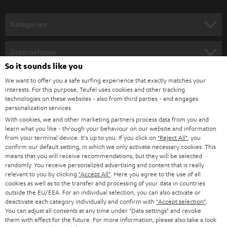
Kategorien
HEIMKINO
Unternehmen
So it sounds like you
HEIMKINO-KOMPLETTANLAGEN
SUPPORT
Teufel Onlineshops
We want to offer you a safe surfing experience that exactly matches your
interests. For this purpose, Teufel uses cookies and other tracking
SOUNDBARS
KARRIERE
technologies on these websites - also from third parties - and engages
DEUTSCHLAND
personalization services.
STEREO
With cookies, we and other marketing partners process data from you and
PRESSE & MARKETING
learn what you like - through your behaviour on our website and information
ÖSTERREICH
SMART HOME
from your terminal device. It's up to you: If you click on
"Reject All"
, you
GESCHÄFTSKUNDEN
confirm our default setting, in which we only activate necessary cookies. This
means that you will receive recommendations, but they will be selected
SCHWEIZ
BLUETOOTH-LAUTSPRECHER
PARTNERPROGRAMM
randomly. You receive personalized advertising and content that is really
relevant to you by clicking
"Accept All"
. Here you agree to the use of all
KOPFHÖRER
cookies as well as to the transfer and processing of your data in countries
NIEDERLANDE
BLOG
outside the EU/EEA. For an individual selection, you can also activate or
deactivate each category individually and confirm with
"Accept selection"
.
BLUETOOTH-KOPFHÖRER
NEWSLETTER
You can adjust all consents at any time under "Data settings" and revoke
BELGIEN
them with effect for the future. For more information, please also take a look
STEREOANLAGEN