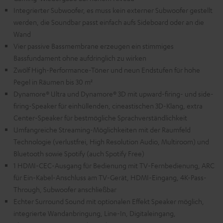
Integrierter Subwoofer, es muss kein externer Subwoofer gestellt
werden, die Soundbar passt einfach aufs Sideboard oder an die
Wand
Vier passive Bassmembrane erzeugen ein stimmiges
Bassfundament ohne aufdringlich zu wirken
Zwölf High-Performance-Töner und neun Endstufen für hohe
Pegel in Räumen bis 30 m²
Dynamore® Ultra und Dynamore® 3D mit upward-firing- und side-
firing-Speaker für einhüllenden, cineastischen 3D-Klang, extra
Center-Speaker für bestmögliche Sprachverständlichkeit
Umfangreiche Streaming-Möglichkeiten mit der Raumfeld
Technologie (verlustfrei, High Resolution Audio, Multiroom) und
Bluetooth sowie Spotify (auch Spotify Free)
1 HDMI-CEC-Ausgang für Bedienung mit TV-Fernbedienung, ARC
für Ein-Kabel-Anschluss am TV-Gerät, HDMI-Eingang, 4K-Pass-
Through, Subwoofer anschließbar
Echter Surround Sound mit optionalen Effekt Speaker möglich,
integrierte Wandanbringung, Line-In, Digitaleingang,