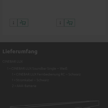
Bil
Kon
Lieferumfang
CINEBAR LUX
1 × CINEBAR LUX Soundbar Single – Weiß
1 × CINEBAR LUX Fernbedienung RC – Schwarz
1 × Stromkabel – Schwarz
2 × AAA-Batterie