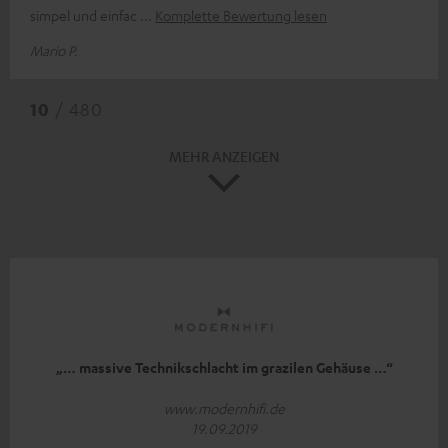
simpel und einfac
Komplette Bewertung lesen
Mario P.
10
/ 480
MEHR ANZEIGEN
„… massive Technikschlacht im grazilen Gehäuse …“
www.modernhifi.de
19.09.2019