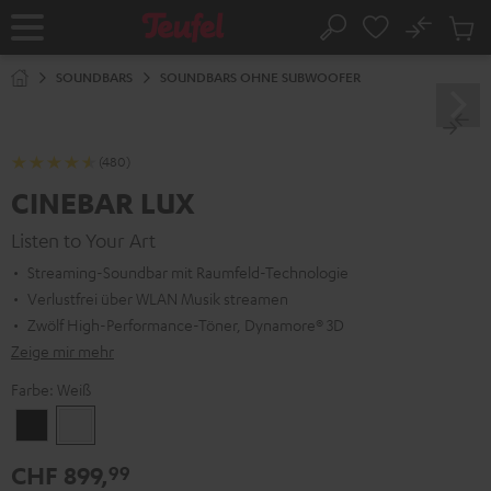
ZUM
NHALT
No
Abs
Startseite
Suche
RINGEN
Artike
im
SOUNDBARS
SOUNDBARS OHNE SUBWOOFER
Waren
(480)
CINEBAR LUX
Listen to Your Art
Streaming-Soundbar mit Raumfeld-Technologie
Verlustfrei über WLAN Musik streamen
Zwölf High-Performance-Töner, Dynamore® 3D
Zeige mir mehr
Farbe:
Weiß
Schwarz
Weiß
CHF 899,
99