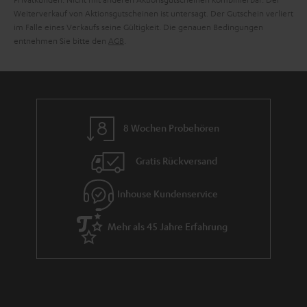
e
Weiterverkauf von Aktionsgutscheinen ist untersagt. Der Gutschein verliert
im Falle eines Verkaufs seine Gültigkeit. Die genauen Bedingungen
entnehmen Sie bitte den
AGB
.
8 Wochen Probehören
Gratis Rückversand
Inhouse Kundenservice
Mehr als 45 Jahre Erfahrung