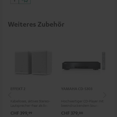
Weiteres Zubehör
EFFEKT 2
YAMAHA CD-S303
Pan
DP
Kabelloses, aktives Stereo-
Hochwertiger CD-Player mit
Ult
Lautsprecher-Paar als Rear-
beeindruckendem Sound und
Dol
Speaker-Erweiterungsset für
wertiger Verarbeitung
Unt
CHF 399,
CHF 379,
CH
99
00
geeignete Teufel Systeme
HDR