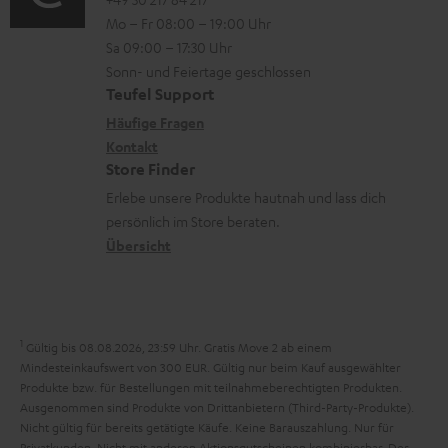
o
o
i
n
e
Mo – Fr 08:00 – 19:00 Uhr
-
n
o
z
n
Sa 09:00 – 17:30 Uhr
L
t
n
u
Sonn- und Feiertage geschlossen
e
a
e
Teufel Support
m
x
k
n
Häufige Fragen
V
i
Kontakt
t
z
e
Store Finder
k
d
u
r
Erlebe unsere Produkte hautnah und lass dich
o
a
r
s
persönlich im Store beraten.
n
t
G
Übersicht
a
e
a
n
n
r
d
a
1
Gültig bis 08.08.2026, 23:59 Uhr. Gratis Move 2 ab einem
n
Mindesteinkaufswert von 300 EUR. Gültig nur beim Kauf ausgewählter
Produkte bzw. für Bestellungen mit teilnahmeberechtigten Produkten.
t
Ausgenommen sind Produkte von Drittanbietern (Third-Party-Produkte).
i
Nicht gültig für bereits getätigte Käufe. Keine Barauszahlung. Nur für
Privatkunden. Nicht mit anderen Aktionsgutscheinen kombinierbar. Der