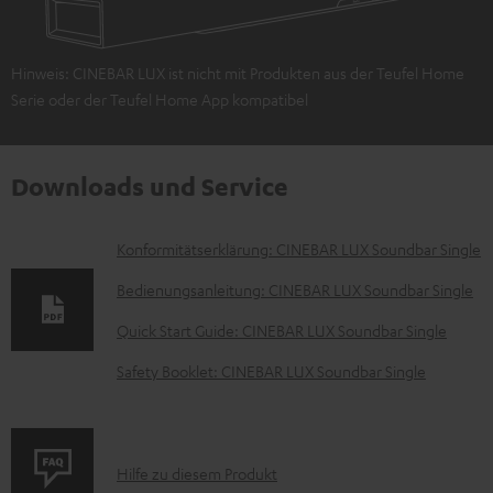
Hinweis: CINEBAR LUX ist nicht mit Produkten aus der Teufel Home
Serie oder der Teufel Home App kompatibel
Downloads und Service
D
Konformitätserklärung: CINEBAR LUX Soundbar Single
o
Bedienungsanleitung: CINEBAR LUX Soundbar Single
k
Quick Start Guide: CINEBAR LUX Soundbar Single
u
Safety Booklet: CINEBAR LUX Soundbar Single
m
e
n
P
Hilfe zu diesem Produkt
t