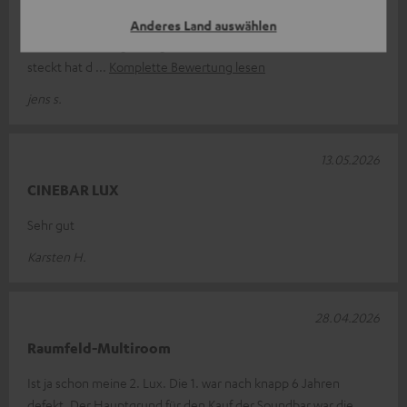
Die Soundbar ist genau meiner Vorstellung da sie sich perfekt
Anderes Land auswählen
in das Möbeldesign integriert . Die Technik die in der Soundbar
steckt hat d
Komplette Bewertung lesen
jens s.
13.05.2026
CINEBAR LUX
Sehr gut
Karsten H.
28.04.2026
Raumfeld-Multiroom
Ist ja schon meine 2. Lux. Die 1. war nach knapp 6 Jahren
defekt. Der Hauptgrund für den Kauf der Soundbar war die