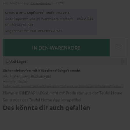
Excl. MwSt
und zzgl.
Versandkosten
CHF 79,99
1
Gratis USB-C Kopfhörer
Teufel MOVE 2
Code kopieren und im Warenkorb einlösen.
MOV-T4S
Nur für kurze Zeit
Angebot endet in
0
1
D
:
0
0
H
:
2
5
M
:
5
7
S
IN DEN WARENKORB
Auf Lager
Sicher einkaufen mit 8 Wochen Rückgaberecht
inkl. kostenlosem
Rückversand
Hersteller:
Teufel
Sicherheitshinweise
Ersatzteile
Reparaturen
Software-Updates
Gesetzliche Gewährleistung
Hinweis: CINEBAR LUX ist nicht mit Produkten aus der Teufel Home
Serie oder der Teufel Home App kompatibel
Das könnte dir auch gefallen