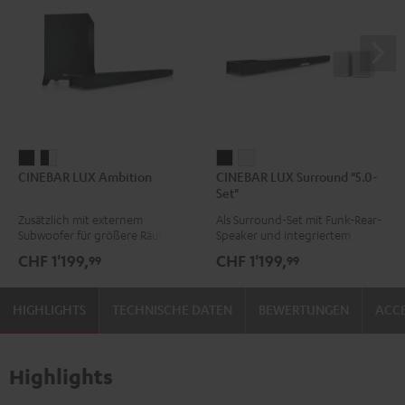
CINEBAR
CINEBAR
CINEBAR
CINEBAR
CINEBAR LUX Ambition
CINEBAR LUX Surround "5.0-
LUX
LUX
LUX
LUX
Set"
Ambition
Ambition
Surround
Surround
Zusätzlich mit externem
Als Surround-Set mit Funk-Rear-
Schwarz
Schwarz
"5.0-
"5.0-
Subwoofer für größere Räume
Speaker und integriertem
/
Set"
Set"
Subwoofer
CHF 1'199,
CHF 1'199,
99
99
Weiß
Schwarz
Weiß
HIGHLIGHTS
TECHNISCHE DATEN
BEWERTUNGEN
ACCE
Highlights