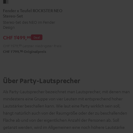
Fender
x
Fender x Teufel ROCKSTER NEO
Stereo-Set
Teufel
Stereo-Set des NEO im Fender
ROCKSTER
Design
NEO
CHF 1'499,
Stereo-
99
Deal
Set
CHF 1'579,
99
Letzter niedrigster Preis
Black
98
CHF 1'799,
Originalpreis
&
Steel
Über Party-Lautsprecher
Als Party-Lautsprecher bezeichnet man Lautsprecher, mit denen man
mindestens eine Gruppe von vier Leuten mit entsprechend hoher
Lautstärker beschallen kann. Wie laut eine Party wirklich sein soll,
hängt natürlich auch von der Raumgröße oder der zu beschallenden
Fläche ab und von der eigentlichen Anzahl der Personen ab. Soll
getanzt werden, wird im Allgemeinen eine noch höhere Lautstärke