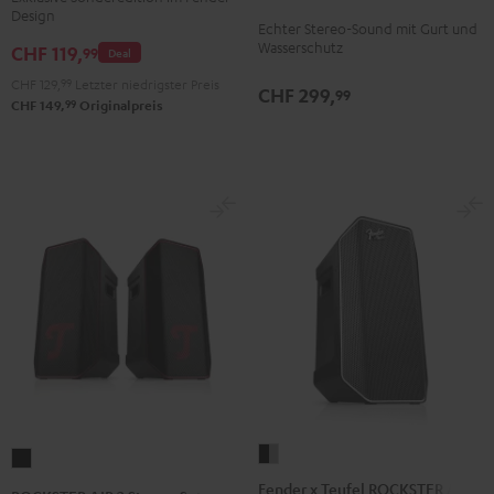
2
2
2
Design
ROCKSTER
Echter Stereo-Sound mit Gurt und
Black
Black
Light
GO
Wasserschutz
CHF 119,
99
Deal
&
&
Gray
2
Green
Red
CHF 129,
99
Letzter niedrigster Preis
CHF 299,
99
Black
99
CHF 149,
Originalpreis
&
Steel
Fender
ROCKSTER
x
AIR
Fender x Teufel ROCKSTER AIR 2