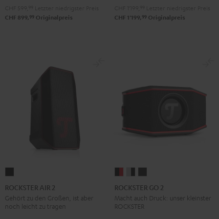
CHF 599,
99
Letzter niedrigster Preis
CHF 1'199,
99
Letzter niedrigster Preis
99
99
CHF 899,
Originalpreis
CHF 1'199,
Originalpreis
ROCKSTER
ROCKSTER
ROCKSTER
ROCKSTER
AIR
GO
GO
GO
ROCKSTER AIR 2
ROCKSTER GO 2
2
2
2
2
Gehört zu den Großen, ist aber
Macht auch Druck: unser kleinster
noch leicht zu tragen
ROCKSTER
Schwarz
Black
Gray
Night