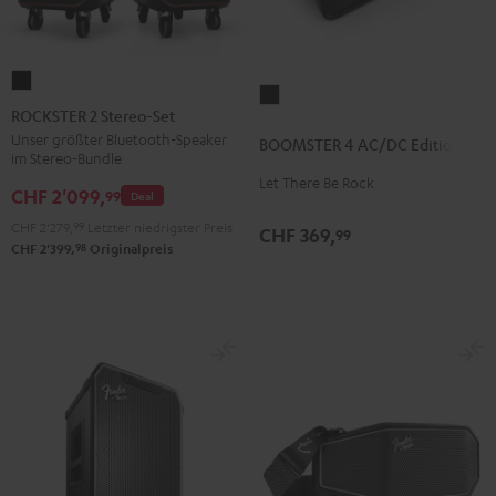
ROCKSTER
BOOMSTER
2
ROCKSTER 2 Stereo-Set
4
Stereo-
Unser größter Bluetooth-Speaker
BOOMSTER 4 AC/DC Edition
AC/DC
im Stereo-Bundle
Set
Edition
Let There Be Rock
Schwarz
CHF 2'099,
99
Deal
Night
CHF 2'279,
99
Letzter niedrigster Preis
Black
CHF 369,
99
98
CHF 2'399,
Originalpreis