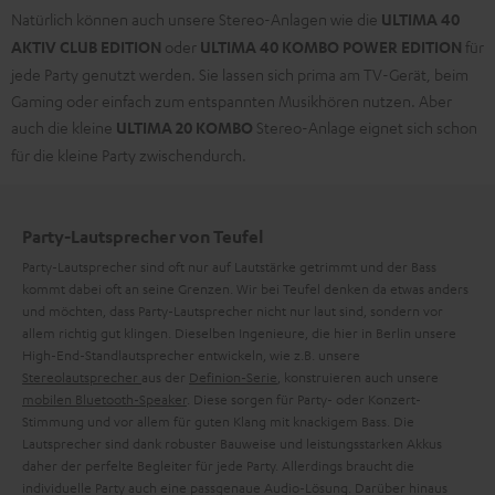
Natürlich können auch unsere Stereo-Anlagen wie die
ULTIMA 40
AKTIV CLUB EDITION
oder
ULTIMA 40 KOMBO POWER EDITION
für
jede Party genutzt werden. Sie lassen sich prima am TV-Gerät, beim
Gaming oder einfach zum entspannten Musikhören nutzen. Aber
auch die kleine
ULTIMA 20 KOMBO
Stereo-Anlage eignet sich schon
für die kleine Party zwischendurch.
Party-Lautsprecher von Teufel
Party-Lautsprecher sind oft nur auf Lautstärke getrimmt und der Bass
kommt dabei oft an seine Grenzen. Wir bei Teufel denken da etwas anders
und möchten, dass Party-Lautsprecher nicht nur laut sind, sondern vor
allem richtig gut klingen. Dieselben Ingenieure, die hier in Berlin unsere
High-End-Standlautsprecher entwickeln, wie z.B. unsere
Stereolautsprecher
aus der
Definion-Serie
, konstruieren auch unsere
mobilen Bluetooth-Speaker
. Diese sorgen für Party- oder Konzert-
Stimmung und vor allem für guten Klang mit knackigem Bass. Die
Lautsprecher sind dank robuster Bauweise und leistungsstarken Akkus
daher der perfelte Begleiter für jede Party. Allerdings braucht die
individuelle Party auch eine passgenaue Audio-Lösung. Darüber hinaus