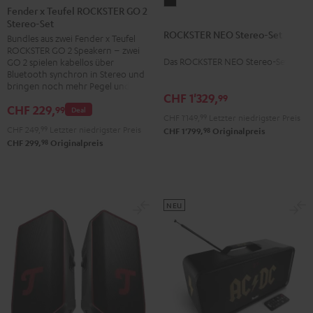
ROCKSTER
x
Fender x Teufel ROCKSTER GO 2
NEO
Stereo-Set
Teufel
ROCKSTER NEO Stereo-Set
Stereo-
Bundles aus zwei Fender x Teufel
ROCKSTER
ROCKSTER GO 2 Speakern – zwei
Set
GO
Das ROCKSTER NEO Stereo-Set
GO 2 spielen kabellos über
Schwarz
2
Bluetooth synchron in Stereo und
bringen noch mehr Pegel und Bass
Stereo-
CHF 1'329,
99
Set
CHF 229,
99
Deal
CHF 1'149,
99
Letzter niedrigster Preis
Black
CHF 249,
99
Letzter niedrigster Preis
98
CHF 1'799,
Originalpreis
&
98
CHF 299,
Originalpreis
Steel
NEU