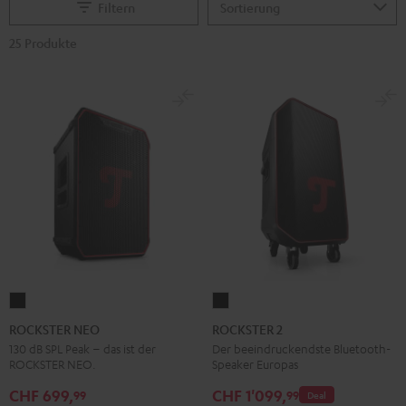
Filtern
25 Produkte
ROCKSTER
ROCKSTER
NEO
2
ROCKSTER NEO
ROCKSTER 2
Schwarz
Schwarz
130 dB SPL Peak – das ist der
Der beeindruckendste Bluetooth-
ROCKSTER NEO.
Speaker Europas
CHF 699,
CHF 1'099,
99
99
Deal