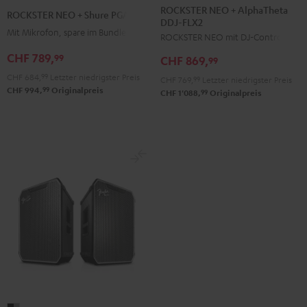
NEO
NEO
ROCKSTER NEO + AlphaTheta
ROCKSTER NEO + Shure PGA58
DDJ-FLX2
+
+
Mit Mikrofon, spare im Bundle
ROCKSTER NEO mit DJ-Controller
AlphaTheta
Shure
DDJ-
CHF 789,
PGA58
99
CHF 869,
99
FLX2
Schwarz
CHF 684,
99
Letzter niedrigster Preis
CHF 769,
99
Letzter niedrigster Preis
Schwarz
99
CHF 994,
Originalpreis
99
CHF 1'088,
Originalpreis