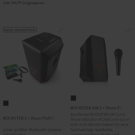
99
CHF 799,
Originalpreis
Backpack
Schwarz
NEUE GENERATION
ROCKSTER
ROCKSTER
AIR
ROCKSTER AIR 2 + Shure PGA58
2
2
Bundle aus ROCKSTER AIR 2 und
ROCKSTER 2 + Shure PGA58
+
Shure Mikrofon PGA58 (inkl 4,6 m
+
XLR->XLR Mikrofonkabel) für eine
Shure
Shure
Unser größter Bluetooth-Speaker
hochwertige, lautstarke,
PGA58
mit Mikrofon
verzerrungsfreie Musik- und
PGA58