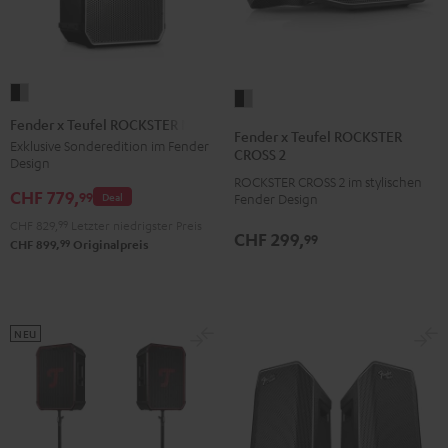
Fender
Fender
x
Fender x Teufel ROCKSTER NEO
x
Fender x Teufel ROCKSTER
Teufel
Exklusive Sonderedition im Fender
Teufel
CROSS 2
Design
ROCKSTER
ROCKSTER
ROCKSTER CROSS 2 im stylischen
NEO
CHF 779,
CROSS
99
Deal
Fender Design
Black
2
CHF 829,
99
Letzter niedrigster Preis
CHF 299,
&
99
Black
99
CHF 899,
Originalpreis
Steel
&
Steel
NEU