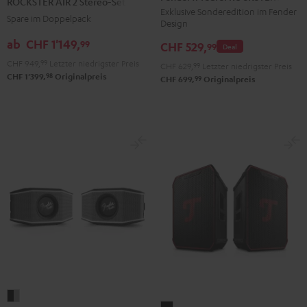
ROCKSTER AIR 2 Stereo-Set
Teufel
2
Exklusive Sonderedition im Fender
Spare im Doppelpack
Design
ROCKSTER
Stereo-
AIR
ab
CHF 1'149,
99
Set
CHF 529,
99
Deal
2
Schwarz
CHF 949,
99
Letzter niedrigster Preis
CHF 629,
99
Letzter niedrigster Preis
Black
98
CHF 1'399,
Originalpreis
99
CHF 699,
Originalpreis
&
Steel
Fender