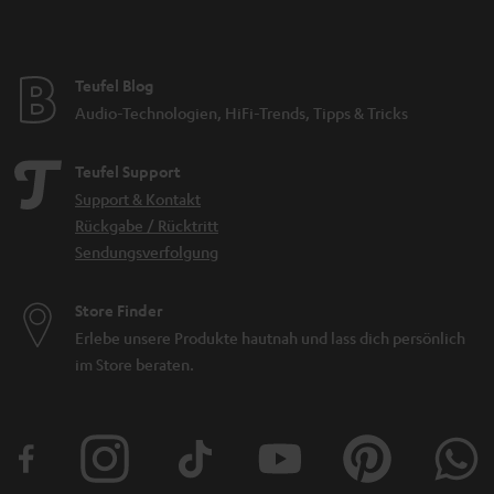
du möchtest Sie ggf. an einen Verstärker anschließen?
Wie viele Partypeople bei deinen Veranstaltungen am Start sind, ist ein
weiterer Faktor.
Teufel Blog
Zusätzliche Faktoren sind die Anschlussmöglichkeiten deiner Disco-Box.
Soll dein Lautsprecher ins
WLAN
eingebunden werden oder bevorzugst du
Audio-Technologien, HiFi-Trends, Tipps & Tricks
das Streaming über Bluetooth?
Möchtest du zusätzliche Zuspieler, wie CD-Player über Cinch anschließen
Teufel Support
oder benötigst du ggf. XLR-Anschlüsse für ein
Mikrofon
für deine Karaoke
Support & Kontakt
Abende? Vielleicht soll der Lautsprecher auch so viele Optionen wie
Rückgabe / Rücktritt
möglich bieten?
Sendungsverfolgung
Ausgehend von diesen Punkten kannst du nach und nach deine Auswahl
näher eingrenzen und so den perfekten Lautsprecher für deine Party
finden. In jedem Fall kannst du als dein eigener DJ-Playlists mit Musik für
Store Finder
jeden Anlass erstellen und dich davon überzeugen, dass Teufel
Erlebe unsere Produkte hautnah und lass dich persönlich
Lautsprecher keine Lichteffekte brauchen, um die Party und deine Welt zu
rocken.
im Store beraten.
Party-Lautsprecher Indoor
Indoor Party-Lautsprecher eigenen sich hervorragend für fest installierte
Partyräume und regelmäßige Nutzung ohne nervige Lichteffekte. Sowohl
aktive Systeme mit integriertem Verstärker
wie
passive Systeme
mit