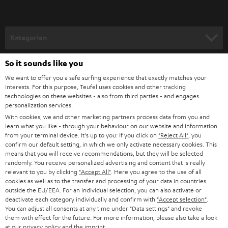
externem
AV-Receiver
können in den Klangeinstellungen optimal der
Raumakustik angepasst werden. Für kleinere bis mittelgroße Räume lässt
sich hier bereits mit Regallautsprechern ein beeindruckender Sound mit
präzisem Klangbild — auch für die Wiedergabe von Stimmen — erzielen,
Kategorien
so dass Musik oder Karaoke zum Live-Event werden. An unsere Teufel-
Anlagen kannst du je nach Typ auch ein Mikrofon, deinen MP3-Player, CD-
HEIMKINO
So it sounds like you
Player oder
Plattenspieler
mit integriertem Phono-Vorverstärker
Unternehmen
anschließen oder bequem per Bluetooth streamen.
We want to offer you a safe surfing experience that exactly matches your
HEIMKINO-KOMPLETTANLAGEN
Kabelgebundene Party-Lautsprecher lassen sich grob unterscheiden in
interests. For this purpose, Teufel uses cookies and other tracking
SUPPORT
Teufel Onlineshops
technologies on these websites - also from third parties - and engages
Einzelne Speaker wie den WLAN-Lautsprecher TEUFEL ONE M
personalization services.
SOUNDBARS
Drei-Wege PA-Anlagen wie der zum Stereo-Set ausbaubare POWER
KARRIERE
DEUTSCHLAND
With cookies, we and other marketing partners process data from you and
HIFI TOWER
learn what you like - through your behaviour on our website and information
STEREO
Passive Stereolautsprecher mit zusätzlichem
Stereo-Receiver
wie die
PRESSE & MARKETING
from your terminal device. It's up to you: If you click on
"Reject All"
, you
THEATER 500 Standlautsprecher mit Denon Receiver DRA 800H
confirm our default setting, in which we only activate necessary cookies. This
ÖSTERREICH
SMART HOME
means that you will receive recommendations, but they will be selected
Einige unserer Sound-Anlagen lassen sich zum Stereo-Set erweitern oder
GESCHÄFTSKUNDEN
randomly. You receive personalized advertising and content that is really
mit einem zusätzlichen
Subwoofer
zur Power Edition mit gehörigem Bass
relevant to you by clicking
"Accept All"
. Here you agree to the use of all
SCHWEIZ
BLUETOOTH-LAUTSPRECHER
ausbauen.
PARTNERPROGRAMM
cookies as well as to the transfer and processing of your data in countries
outside the EU/EEA. For an individual selection, you can also activate or
High Fidelity im Wohnzimmer
KOPFHÖRER
deactivate each category individually and confirm with
"Accept selection"
.
NIEDERLANDE
BLOG
Zugegeben: Für Standard-Mietwohnungen ist der
POWER HIFI Tower
You can adjust all consents at any time under "Data settings" and revoke
BLUETOOTH-KOPFHÖRER
them with effect for the future. For more information, please also take a look
eher ungeeignet. Doch sind deine Räume gut schallisoliert oder deine
NEWSLETTER
at our
privacy policy
and the
imprint
.