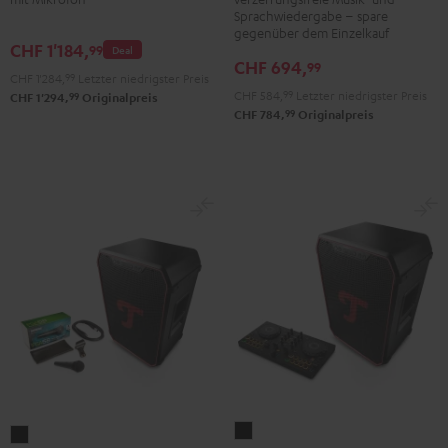
Sprachwiedergabe – spare
Schwarz
Schwarz
gegenüber dem Einzelkauf
CHF 1'184,
99
Deal
CHF 694,
99
CHF 1'284,
99
Letzter niedrigster Preis
CHF 584,
99
Letzter niedrigster Preis
99
CHF 1'294,
Originalpreis
99
CHF 784,
Originalpreis
ROCKSTER
ROCKSTER