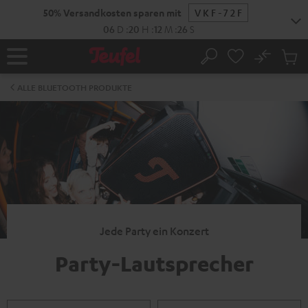
ZUM
50% Versandkosten sparen mit
VKF-72F
NHALT
RINGEN
06
D
:
20
H
:
12
M
:
25
S
No
Abs
Startseite
Suche
Artike
im
ALLE BLUETOOTH PRODUKTE
Waren
Jede Party ein Konzert
Party-Lautsprecher