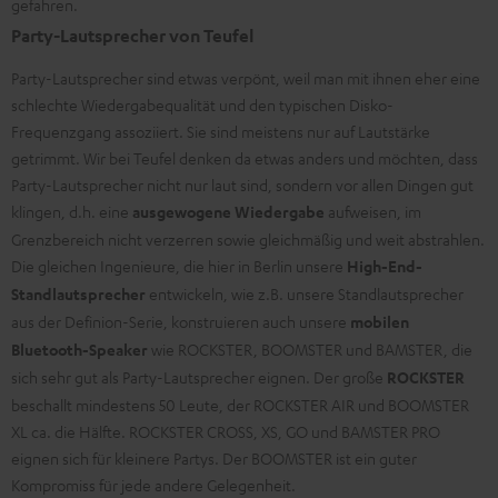
gefahren.
Party-Lautsprecher von Teufel
Party-Lautsprecher sind etwas verpönt, weil man mit ihnen eher eine
schlechte Wiedergabequalität und den typischen Disko-
Frequenzgang assoziiert. Sie sind meistens nur auf Lautstärke
getrimmt. Wir bei Teufel denken da etwas anders und möchten, dass
Party-Lautsprecher nicht nur laut sind, sondern vor allen Dingen gut
klingen, d.h. eine
ausgewogene Wiedergabe
aufweisen, im
Grenzbereich nicht verzerren sowie gleichmäßig und weit abstrahlen.
Die gleichen Ingenieure, die hier in Berlin unsere
High-End-
Standlautsprecher
entwickeln, wie z.B. unsere
Standlautsprecher
aus der Definion-Serie, konstruieren auch unsere
mobilen
Bluetooth-Speaker
wie ROCKSTER, BOOMSTER und BAMSTER, die
sich sehr gut als Party-Lautsprecher eignen. Der große
ROCKSTER
beschallt mindestens 50 Leute, der ROCKSTER AIR und BOOMSTER
XL ca. die Hälfte. ROCKSTER CROSS, XS, GO und BAMSTER PRO
eignen sich für kleinere Partys. Der BOOMSTER ist ein guter
Kompromiss für jede andere Gelegenheit.