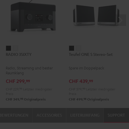
RADIO
RADIO
Teufel
Teufel
RADIO 3SIXTY
Teufel ONE S Stereo-Set
3SIXTY
3SIXTY
ONE
ONE
Schwarz
Weiß
S
S
Radio, Streaming und bester
Spare im Doppelpack
Stereo-
Stereo-
Raumklang
Set
Set
CHF 299,
CHF 439,
99
99
Schwarz
Weiß
CHF 229,
99
Letzter niedrigster
CHF 379,
99
Letzter niedrigster
Preis
Preis
99
98
CHF 349,
Originalpreis
CHF 499,
Originalpreis
BEWERTUNGEN
ACCESSORIES
LIEFERUMFANG
SUPPORT