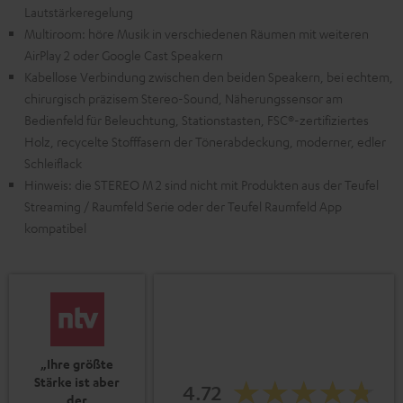
Lautstärkeregelung
Multiroom: höre Musik in verschiedenen Räumen mit weiteren
AirPlay 2 oder Google Cast Speakern
Kabellose Verbindung zwischen den beiden Speakern, bei echtem,
chirurgisch präzisem Stereo-Sound, Näherungssensor am
Bedienfeld für Beleuchtung, Stationstasten, FSC®-zertifiziertes
Holz, recycelte Stofffasern der Tönerabdeckung, moderner, edler
Schleiflack
Hinweis: die STEREO M 2 sind nicht mit Produkten aus der Teufel
Streaming / Raumfeld Serie oder der Teufel Raumfeld App
kompatibel
„Ihre größte
Stärke ist aber
4.72
der