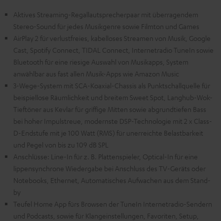
Aktives Streaming-Regallautsprecherpaar mit überragendem
Stereo-Sound für jedes Musikgenre sowie Filmton und Games
AirPlay 2 für verlustfreies, kabelloses Streamen von Musik, Google
Cast, Spotify Connect, TIDAL Connect, Internetradio TuneIn sowie
Bluetooth für eine riesige Auswahl von Musikapps, System
anwählbar aus fast allen Musik-Apps wie Amazon Music
3-Wege-System mit SCA-Koaxial-Chassis als Punktschallquelle für
beispiellose Räumlichkeit und breitem Sweet Spot, Langhub-Wok-
Tieftöner aus Kevlar für griffige Mitten sowie abgrundtiefen Bass
bei hoher Impulstreue, modernste DSP-Technologie mit 2 x Class-
D-Endstufe mit je 100 Watt (RMS) für unerreichte Belastbarkeit
und Pegel von bis zu 109 dB SPL
Anschlüsse: Line-In für z. B. Plattenspieler, Optical-In für eine
lippensynchrone Wiedergabe bei Anschluss des TV-Geräts oder
Notebooks, Ethernet, Automatisches Aufwachen aus dem Stand-
by
Teufel Home App fürs Browsen der TuneIn Internetradio-Sendern
und Podcasts, sowie für Klangeinstellungen, Favoriten, Setup,