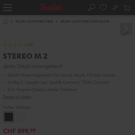
ZUM
NHALT
No
Abs
Startseite
Suche
RINGEN
Artike
im
WLAN LAUTSPRECHER
WLAN-LAUTSPRECHER KLEIN
Waren
(65)
STEREO M 2
Jedes Detail tonangebend
WLAN-Streamingsystem für Sound, Musik, Filmton, Games
AirPlay 2, Google Cast, Spotify Connect, TIDAL Connect
SCA-Koaxial-Chassis, Kevlar-Tieftöner
Zeige mir mehr
Farbe:
Schwarz
Schwarz
Weiß
CHF 899,
99