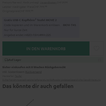
Preis pro Paar excl. MwSt
und zzgl.
Versandkosten
CHF 39,99
Letzter niedrigster Preis
CHF 799,
99
Originalpreis
CHF 999,
99
1
Gratis USB-C Kopfhörer
Teufel MOVE 2
Code kopieren und im Warenkorb einlösen.
MOV-T4S
Nur für kurze Zeit
Angebot endet in
0
2
D
:
1
5
H
:
4
9
M
:
2
1
S
IN DEN WARENKORB
Auf Lager
Sicher einkaufen mit 8 Wochen Rückgaberecht
inkl. kostenlosem
Rückversand
Hersteller:
Teufel
Sicherheitshinweise
Ersatzteile
Reparaturen
Software-Updates
Gesetzliche Gewährleistung
Das könnte dir auch gefallen