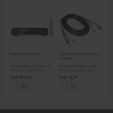
YAMAHA CD-S303
Stereo-Cinch-Kabel 3.0m -
K&
C7030A
(Pa
Hochwertiger CD-Player mit
Universelles Stereo-Cinch-
1 P
beeindruckendem Sound und
Verbindungskabel, passend
SP 
wertiger Verarbeitung
für alle Geräte mit Cinch-
Kom
CHF 379,
CHF 12,
CH
00
99
Buchsen
Teu