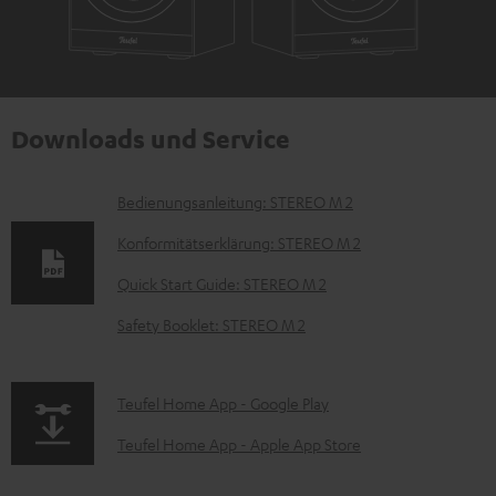
Downloads und Service
D
Bedienungsanleitung: STEREO M 2
o
Konformitätserklärung: STEREO M 2
k
Quick Start Guide: STEREO M 2
u
Safety Booklet: STEREO M 2
m
e
n
p
Teufel Home App - Google Play
t
a
Teufel Home App - Apple App Store
e
g