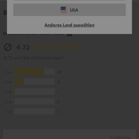
USA
Bewertungen
Anderes Land auswählen
So bewerten Kunden dieses Produkt
4.72
(4.72 von 5 bei 65 Bewertungen)
5
48
4
16
3
1
2
0
1
0
22.07.2026