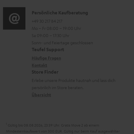
n
r
d
a
n
t
i
K
Persönliche Kaufberatung
t
e
.
o
o
+49 30 217 84 217
i
n
Mo – Fr 08:00 – 19:00 Uhr
l
-
n
o
z
Sa 09:00 – 17:30 Uhr
i
L
t
n
u
Sonn- und Feiertage geschlossen
n
e
a
e
Teufel Support
m
k
x
k
n
Häufige Fragen
V
s
i
Kontakt
t
z
e
Store Finder
.
k
d
u
r
Erlebe unsere Produkte hautnah und lass dich
t
o
a
r
s
persönlich im Store beraten.
i
n
t
G
Übersicht
a
t
e
a
n
l
n
r
d
e
a
1
Gültig bis 08.08.2026, 23:59 Uhr. Gratis Move 2 ab einem
_
n
Mindesteinkaufswert von 300 EUR. Gültig nur beim Kauf ausgewählter