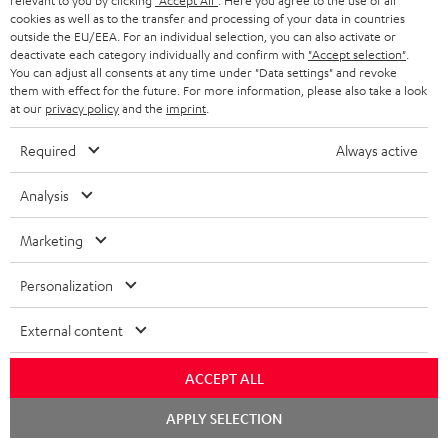
relevant to you by clicking
"Accept All"
. Here you agree to the use of all
cookies as well as to the transfer and processing of your data in countries
outside the EU/EEA. For an individual selection, you can also activate or
deactivate each category individually and confirm with
"Accept selection"
.
You can adjust all consents at any time under "Data settings" and revoke
them with effect for the future. For more information, please also take a look
at our
privacy policy
and the
imprint
.
Teufel Blog
Audio-Technologien, HiFi-Trends, Tipps & Tricks
Required
Always active
Analysis
Teufel Support
Support & Kontakt
Marketing
Rückgabe / Rücktritt
Sendungsverfolgung
Personalization
Store Finder
External content
Erlebe unsere Produkte hautnah und lass dich persönlich
im Store beraten.
ACCEPT ALL
Chat
APPLY SELECTION
starten