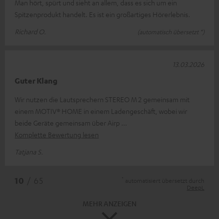
Man hört, spürt und sieht an allem, dass es sich um ein
Spitzenprodukt handelt. Es ist ein großartiges Hörerlebnis.
Richard O.
(automatisch übersetzt *)
13.03.2026
Guter Klang
Wir nutzen die Lautsprechern STEREO M 2 gemeinsam mit
einem MOTIV® HOME in einem Ladengeschäft, wobei wir
beide Geräte gemeinsam über Airp
Komplette Bewertung lesen
Tatjana S.
*
10
/ 65
automatisiert übersetzt durch
DeepL
MEHR ANZEIGEN