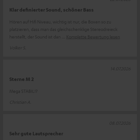
Klar definierter Sound, schöner Bass
Hören auf Hifi Niveau, wichtig ist nur, die Boxen so zu
platzieren, dass man das gleichschenklige Stereodreieck
herstellt, der Sound ist dan
Komplette Bewertung lesen
Volker S.
14.07.2026
Sterne M 2
Mega STABIL!?
Christian A.
08.07.2026
Sehr gute Lautsprecher