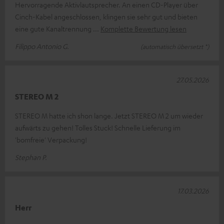
Hervorragende Aktivlautsprecher. An einen CD-Player über
Cinch-Kabel angeschlossen, klingen sie sehr gut und bieten
eine gute Kanaltrennung
Komplette Bewertung lesen
Filippo Antonio G.
(automatisch übersetzt *)
27.05.2026
STEREO M 2
STEREO M hatte ich shon lange. Jetzt STEREO M 2 um wieder
aufwärts zu gehen! Tolles Stuck! Schnelle Lieferung im
'bomfreie' Verpackung!
Stephan P.
17.03.2026
Herr