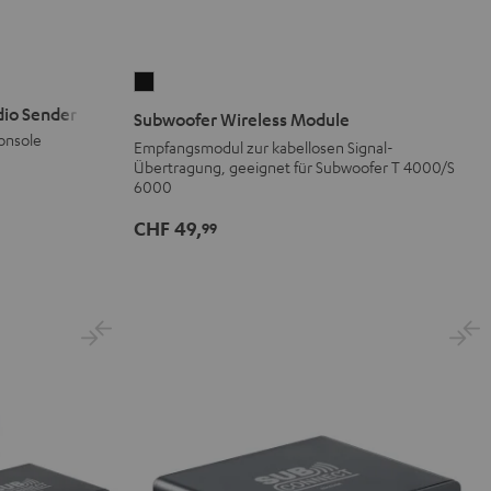
Subwoofer
Wireless
dio Sender
Subwoofer Wireless Module
Module
onsole
Empfangsmodul zur kabellosen Signal-
Schwarz
Übertragung, geeignet für Subwoofer T 4000/S
6000
Version
CHF 49,
99