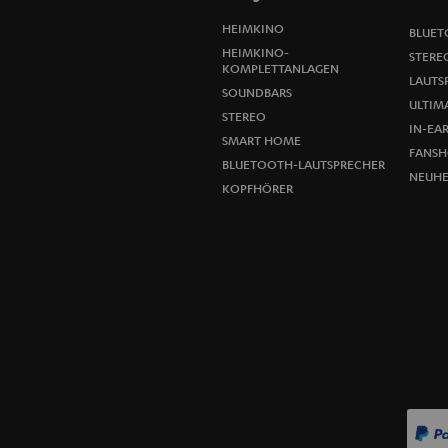
HEIMKINO
BLUET
HEIMKINO-
STERE
KOMPLETTANLAGEN
LAUTS
SOUNDBARS
ULTIMA
STEREO
IN-EA
SMART HOME
FANSH
BLUETOOTH-LAUTSPRECHER
NEUHE
KOPFHÖRER