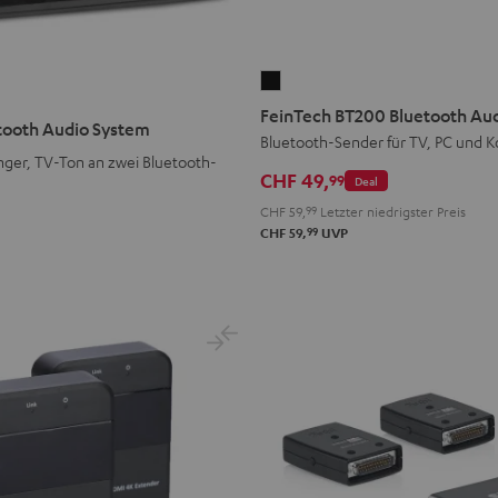
FeinTech
BT200
FeinTech BT200 Bluetooth Au
tooth Audio System
Bluetooth
Bluetooth-Sender für TV, PC und K
ger, TV-Ton an zwei Bluetooth-
Audio
CHF 49,
99
Deal
Sender
CHF 59,
99
Letzter niedrigster Preis
Schwarz
99
CHF 59,
UVP