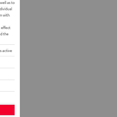
well as to
dividual
rm with
 effect
d the
s active