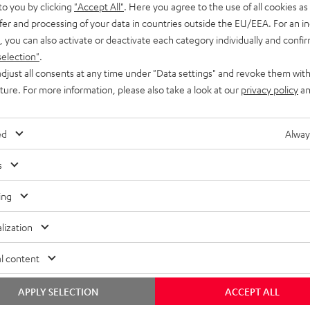
to you by clicking
"Accept All"
. Here you agree to the use of all cookies as 
fer and processing of your data in countries outside the EU/EEA. For an in
, you can also activate or deactivate each category individually and confi
selection"
.
djust all consents at any time under "Data settings" and revoke them with
uture. For more information, please also take a look at our
privacy policy
an
ed
Alway
s
ing
lization
l content
APPLY SELECTION
ACCEPT ALL