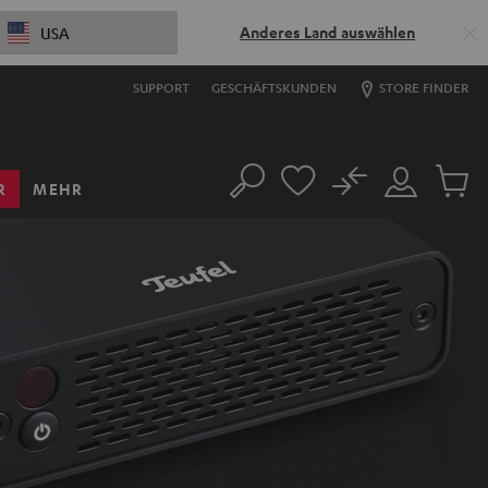
Anderes Land auswählen
USA
SUPPORT
GESCHÄFTSKUNDEN
STORE FINDER
No
R
MEHR
Suche
Mein
Artikel
Konto
im
Warenk