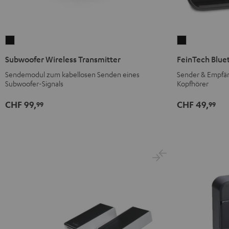
Subwoofer
FeinTech
Wireless
Bluetooth
Subwoofer Wireless Transmitter
FeinTech Blue
Transmitter
Audio
Sendemodul zum kabellosen Senden eines
Sender & Empfän
Schwarz
System
Subwoofer-Signals
Kopfhörer
Schwarz
CHF 99,
CHF 49,
99
99