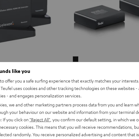
Subwoofer
Wireless
Subwoofer Wireless Maker Sy
ounds like you
ess HDMI Kit
Maker
Wireless Set für die kabellose Ans
ür TV, Monitor & Beamer
o offer you a safe surfing experience that exactly matches your interests.
beiden System 6 THX Subwoofer
System
Teufel uses cookies and other tracking technologies on these websites - 
6
CHF 299,
00
ties - and engages personalization services.
THX
Schwarz
kies, we and other marketing partners process data from you and learn w
rough your behaviour on our website and information from your terminal de
: If you click on
"Reject All"
, you confirm our default setting, in which we o
 necessary cookies. This means that you will receive recommendations, bu
elected randomly. You receive personalized advertising and content that is 