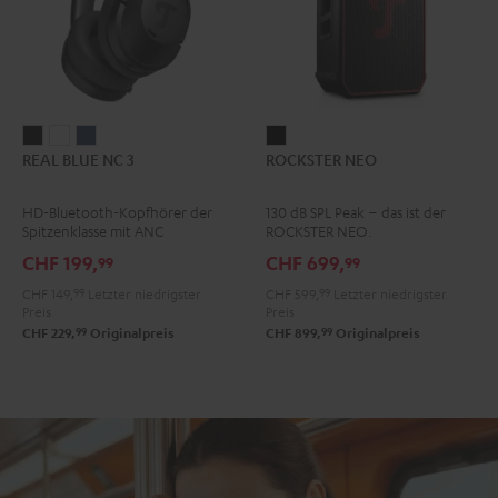
REAL
REAL
REAL
ROCKSTER
REAL BLUE NC 3
ROCKSTER NEO
BLUE
BLUE
BLUE
NEO
NC
NC
NC
Schwarz
HD-Bluetooth-Kopfhörer der
130 dB SPL Peak – das ist der
3
3
3
Spitzenklasse mit ANC
ROCKSTER NEO.
Night
Pearl
Steel
CHF 199,
CHF 699,
99
99
Black
White
Blue
CHF 149,
99
Letzter niedrigster
CHF 599,
99
Letzter niedrigster
Preis
Preis
99
99
CHF 229,
Originalpreis
CHF 899,
Originalpreis