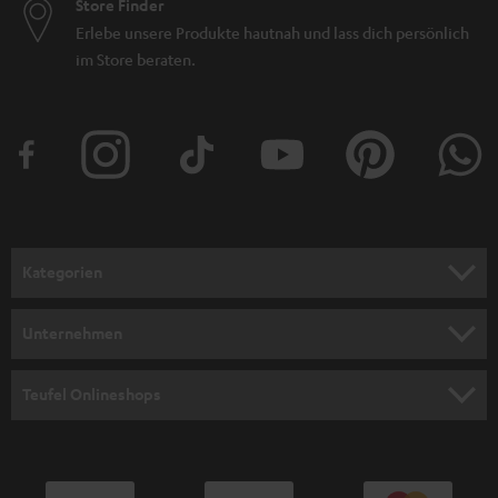
Store Finder
Erlebe unsere Produkte hautnah und lass dich persönlich
im Store beraten.
Kategorien
HEIMKINO
Unternehmen
HEIMKINO-KOMPLETTANLAGEN
SUPPORT
Teufel Onlineshops
SOUNDBARS
KARRIERE
DEUTSCHLAND
STEREO
PRESSE & MARKETING