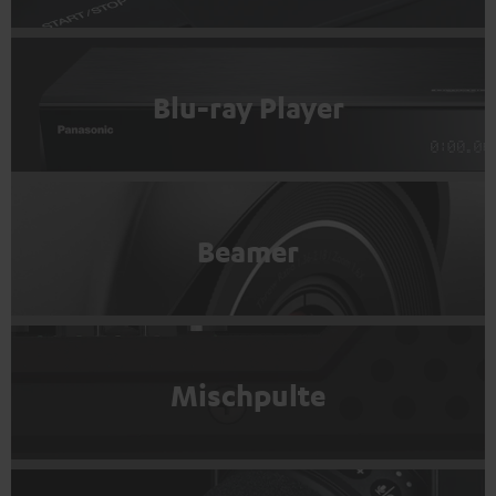
Blu-ray Player
Beamer
Mischpulte