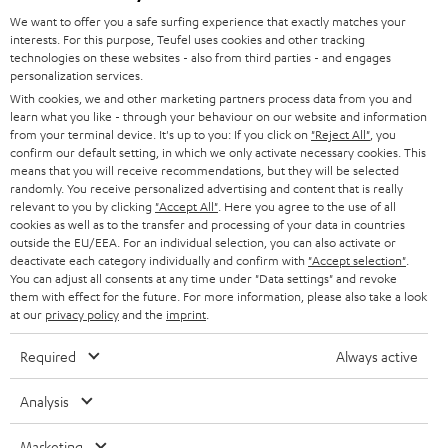
BARRIEREFREIHEIT
We want to offer you a safe surfing experience that exactly matches your
Vertrag widerrufen
interests. For this purpose, Teufel uses cookies and other tracking
WEITERE LÄNDER
technologies on these websites - also from third parties - and engages
personalization services.
With cookies, we and other marketing partners process data from you and
learn what you like - through your behaviour on our website and information
from your terminal device. It's up to you: If you click on
"Reject All"
, you
confirm our default setting, in which we only activate necessary cookies. This
means that you will receive recommendations, but they will be selected
randomly. You receive personalized advertising and content that is really
relevant to you by clicking
"Accept All"
. Here you agree to the use of all
cookies as well as to the transfer and processing of your data in countries
outside the EU/EEA. For an individual selection, you can also activate or
deactivate each category individually and confirm with
"Accept selection"
.
You can adjust all consents at any time under "Data settings" and revoke
them with effect for the future. For more information, please also take a look
at our
privacy policy
and the
imprint
.
Required
Always active
Analysis
Marketing