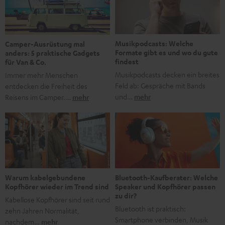
Jubiläum werfen wir einen Blick zurück. Vom Filmheft zur
Jugendmarke: Wie die BRAVO ihren Ton fand Als die […]
Musikpodcasts: Welche
Camper-Ausrüstung mal
Formate gibt es und wo du gute
anders: 5 praktische Gadgets
findest
für Van & Co.
Musikpodcasts decken ein breites
Immer mehr Menschen
Feld ab: Gespräche mit Bands
entdecken die Freiheit des
und…
mehr
Reisens im Camper.…
mehr
Bluetooth-Kaufberater: Welche
Warum kabelgebundene
Speaker und Kopfhörer passen
Kopfhörer wieder im Trend sind
zu dir?
Kabellose Kopfhörer sind seit rund
Bluetooth ist praktisch:
zehn Jahren Normalität,
Smartphone verbinden, Musik
nachdem…
mehr