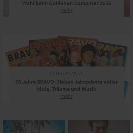
Wahl beim Goldenen Computer 2026
mehr
Unser portabler, aktiver HiFi-Streaming-Speaker
MOTIV® XL kandidiert bei der Leserwahl zum Goldenen
Computer 2026 in der Kategorie „Sound“. Das smarte
Streaming-System vereint hochwertige HiFi-Technik,
moderne Streaming-Funktionen und hohe Flexibilität in
einem einzigen Gerät – und zeigt, dass man für großen
Sound heute keine klassische HiFi-Anlage mehr braucht.
Du fragst dich, warum der MOTIV® XL deine […]
ENTERTAINMENT
70 Jahre BRAVO: Sieben Jahrzehnte voller
Idole, Träume und Musik
mehr
Wer in den 80ern, 90ern oder frühen 2000ern
aufgewachsen ist, kennt wahrscheinlich dieses Gefühl:
die BRAVO kaufen, durchblättern, Poster aufhängen. Seit
1956 begleitet das Magazin Jugendliche durch Rock und
Pop, kleine Schwärmereien und große Fragen. Zum 70.