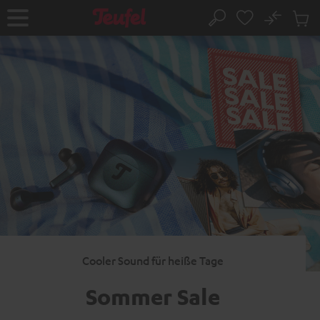
ZUM
NHALT
No
Abs
Startseite
Suche
RINGEN
Artike
im
Waren
Cooler Sound für heiße Tage
Sommer Sale