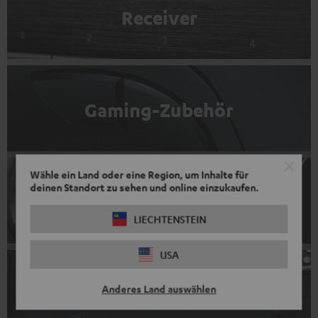
Receiver
Gaming-Zubehör
Wähle ein Land oder eine Region, um Inhalte für
deinen Standort zu sehen und online einzukaufen.
DJ-Equipment
LIECHTENSTEIN
USA
Anderes Land auswählen
Plattenspieler