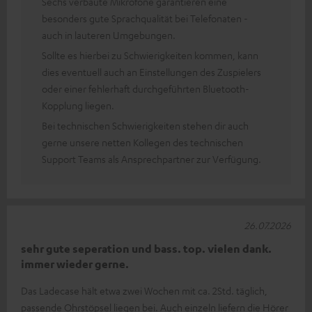
Sechs verbaute Mikrofone garantieren eine
besonders gute Sprachqualität bei Telefonaten -
auch in lauteren Umgebungen.
Sollte es hierbei zu Schwierigkeiten kommen, kann
dies eventuell auch an Einstellungen des Zuspielers
oder einer fehlerhaft durchgeführten Bluetooth-
Kopplung liegen.
Bei technischen Schwierigkeiten stehen dir auch
gerne unsere netten Kollegen des technischen
Support Teams als Ansprechpartner zur Verfügung.
26.07.2026
sehr gute seperation und bass. top. vielen dank.
immer wieder gerne.
Das Ladecase hält etwa zwei Wochen mit ca. 2Std. täglich,
passende Ohrstöpsel liegen bei. Auch einzeln liefern die Hörer