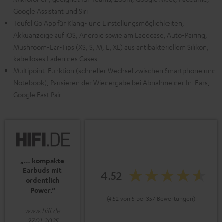
Google Assistant und Siri
Teufel Go App für Klang- und Einstellungsmöglichkeiten,
Akkuanzeige auf iOS, Android sowie am Ladecase, Auto-Pairing,
Mushroom-Ear-Tips (XS, S, M, L, XL) aus antibakteriellem Silikon,
kabelloses Laden des Cases
Multipoint-Funktion (schneller Wechsel zwischen Smartphone und
Notebook), Pausieren der Wiedergabe bei Abnahme der In-Ears,
Google Fast Pair
„… kompakte
Earbuds mit
4.52
ordentlich
Power.“
(4.52 von 5 bei 357 Bewertungen)
www.hifi.de
27.01.2025