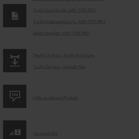
o
Quick Start Guide: AIRY TWS PRO
k
Konformitätserklärung: AIRY TWS PRO
u
Safety Booklet: AIRY TWS PRO
m
e
n
p
Teufel Go App - Apple App Store
t
a
Teufel Go App - Google Play
e
g
z
e
u
.
P
Hilfe zu diesem Produkt
m
p
r
H
r
o
e
o
d
r
d
I
Versandinfos
u
u