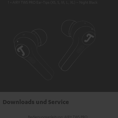
1 × AIRY TWS PRO Ear-Tips (XS, S, M, L, XL) – Night Black
Downloads und Service
D
Bedienungsanleitung: AIRY TWS PRO