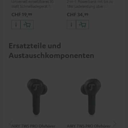
Universell einsetzbares 30
2-in-1: Powerbank mit bis zu
Erm
Watt Schnellladegerät für
18W Ladeleistung über USB
Aus
Kopfhörer & Portables sowie
Typ C & Wireless Charger mit
mit
CHF 19,
CHF 34,
CH
99
99
Apple iPhones, Android
bis zu 10W Ladestrom
HDM
Smartphones, Tablets und
Fir
Geräte mit USB-C-Anschluss
Inp
Ersatzteile und
Austauschkomponenten
AIRY TWS PRO Ohrhörer
AIRY TWS PRO Ohrhörer
AI