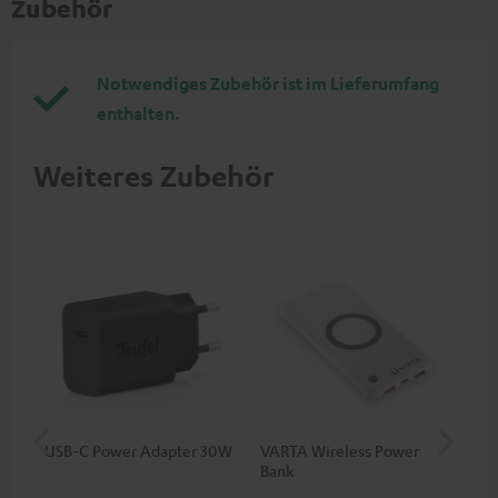
Zubehör
Notwendiges Zubehör ist im Lieferumfang
enthalten.
Weiteres Zubehör
USB-C Power Adapter 30W
VARTA Wireless Power
Fe
Bank
Ext