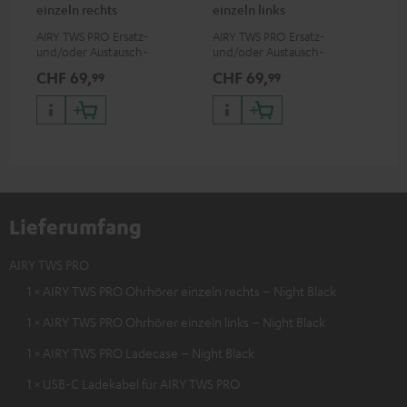
einzeln rechts
einzeln links
AIRY TWS PRO Ersatz-
AIRY TWS PRO Ersatz-
Ers
und/oder Austausch-
und/oder Austausch-
Lad
Ohrhörer (einzeln rechts)
Ohrhörer (einzeln links)
nic
CHF 69,
CHF 69,
CH
99
99
AIR
TWS
Lieferumfang
AIRY TWS PRO
1 × AIRY TWS PRO Ohrhörer einzeln rechts – Night Black
1 × AIRY TWS PRO Ohrhörer einzeln links – Night Black
1 × AIRY TWS PRO Ladecase – Night Black
1 × USB-C Ladekabel für AIRY TWS PRO