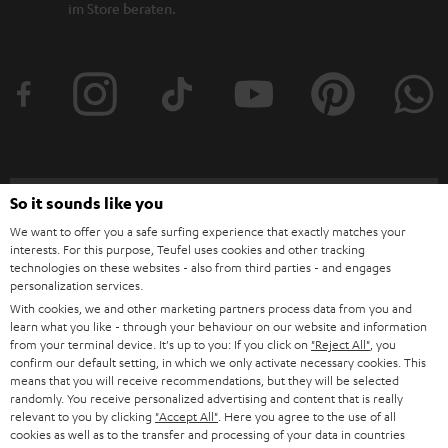
im Store beraten.
Kategorien
So it sounds like you
We want to offer you a safe surfing experience that exactly matches your
HEIMKINO
interests. For this purpose, Teufel uses cookies and other tracking
Unternehmen
technologies on these websites - also from third parties - and engages
personalization services.
HEIMKINO-KOMPLETTANLAGEN
SUPPORT
With cookies, we and other marketing partners process data from you and
Teufel Onlineshops
learn what you like - through your behaviour on our website and information
SOUNDBARS
from your terminal device. It's up to you: If you click on
"Reject All"
, you
KARRIERE
DEUTSCHLAND
confirm our default setting, in which we only activate necessary cookies. This
STEREO
means that you will receive recommendations, but they will be selected
PRESSE & MARKETING
randomly. You receive personalized advertising and content that is really
ÖSTERREICH
relevant to you by clicking
"Accept All"
. Here you agree to the use of all
SMART HOME
GESCHÄFTSKUNDEN
cookies as well as to the transfer and processing of your data in countries