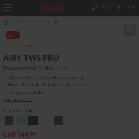
ZUM
NHALT
No
Abs
Startseite
Suche
RINGEN
Artike
im
KOPFHÖRER
IN-EAR
Waren
SALE
(357)
AIRY TWS PRO
Tonangebend in allen Lagen
Adaptive Hybrid Active Noise Cancelling
Hochauflösender Sound der Spitzenklasse
Transparenzmodus
Zeige mir mehr
Farbe:
Night Black
Cosmic
Misty
Night
Silver
Steel
Teal
Green
Black
White
Blue
CHF 149,
99