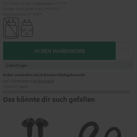
Excl. MwSt
und zzgl.
Versandkosten
CHF 9,99
Letzter niedrigster Preis
CHF 129,
99
Originalpreis
CHF 169,
99
IN DEN WARENKORB
Auf Lager
Sicher einkaufen mit 8 Wochen Rückgaberecht
inkl. kostenlosem
Rückversand
Hersteller:
Teufel
Sicherheitshinweise
Ersatzteile
Reparaturen
Software-Updates
Gesetzliche Gewährleistung
Das könnte dir auch gefallen