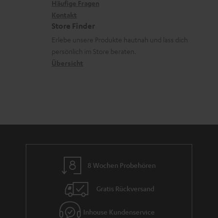
k
x
k
n
Häufige Fragen
V
s
i
Kontakt
t
z
e
Store Finder
.
k
d
u
r
Erlebe unsere Produkte hautnah und lass dich
t
o
a
r
s
persönlich im Store beraten.
i
n
t
G
Übersicht
a
t
e
a
n
l
n
r
d
e
a
_
n
h
t
i
i
d
e
8 Wochen Probehören
d
Gratis Rückversand
e
n
Inhouse Kundenservice