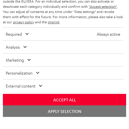
outside the EU/EEA. For an individual selection, you can also activate or
SCHWEIZ
BLUETOOTH-LAUTSPRECHER
deactivate each category individually and confirm with
"Accept selection"
.
PARTNERPROGRAMM
You can adjust all consents at any time under "Data settings" and revoke
them with effect for the future. For more information, please also take a look
KOPFHÖRER
NIEDERLANDE
BLOG
at our
privacy policy
and the
imprint
.
BLUETOOTH-KOPFHÖRER
NEWSLETTER
Required
Always active
BELGIEN
STEREOANLAGEN
STORES
Analysis
FRANKREICH
LAUTSPRECHER
DEINE VORTEILE BEI TEUFEL
Marketing
POLEN
ULTIMA-SERIE
TEUFEL STORY
Personalization
Technische Änderungen, Tippfehler und Irrtum vorbehalten. Das auf unseren
IN-EAR-KOPFHÖRER
SPANIEN
UNSER MANAGEMENT
Fotos abgebildete Zubehör ist nicht im Lieferumfang enthalten. Etwaige
External content
Entsorgungsgebühren für Batterien sind im Preis inbegriffen.
FANSHOP
NACHHALTIGKEIT
ACCEPT ALL
ITALIEN
©2026 Lautsprecher Teufel GmbH - All rights reserved.
NEUHEITEN
Chat
UNSERE WERTE
APPLY SELECTION
starten
USA
Impressum
AGB
Datenschutz
Daten-Einstellungen
EU Data Act
BARRIEREFREIHEIT
Vertrag widerrufen