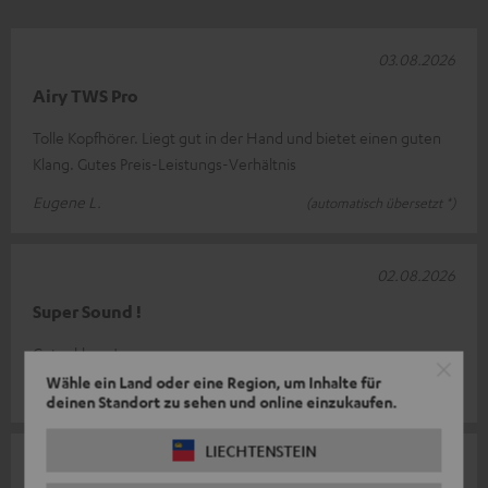
03.08.2026
Airy TWS Pro
Tolle Kopfhörer. Liegt gut in der Hand und bietet einen guten
Klang. Gutes Preis-Leistungs-Verhältnis
Eugene L.
(automatisch übersetzt *)
02.08.2026
Super Sound !
Guter klang !
Wähle ein Land oder eine Region, um Inhalte für
Clemens W.
deinen Standort zu sehen und online einzukaufen.
LIECHTENSTEIN
28.07.2026