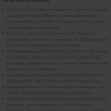
Die Vorteile im Überblick
Kabelloser In-Ear-Kopfhörer mit adaptivem, hybridem Active Noise
Cancelling für eine hocheffiziente Geräuschunterdrückung,
Transparenzmodus zuschaltbar, um Gesprächspartner zu hören,
ohne die Kopfhörer rauszunehmen
Bluetooth 5.2 mit AAC und Qualcomm® aptX™ Adaptive für
Musikstreaming von Spotify, Amazon Music, YouTube, Apple Music
& Co., Videoton wird lippensynchron übertragen
Hoch belastbare Linear-HD-Töner mit großen 10-mm-Membranen
für extra weiten Frequenzgang, präzise Höhen, warme Mitten,
druckvollem Oberbass und starkem, präzisem Tiefbass bis 8 Hz wie
bei großen Over-Ear-Kopfhörern
Gesamtspieldauer mit Case über 32 Stunden ohne ANC, über 19
Stunden mit ANC, über 7 Stunden ohne ANC mit einer Ladung
Spritzwasserschutz nach IPX4, erweiterte Touch-Bedienung und
Slider für viele Funktionen am Ohrhörer, auch bei Regen
Qualcomm® cVc sichert eine perfekte Sprachqualität in Calls auch
in windigen, lauten Umgebungen auch dank insgesamt 6
Mikrofonen, geeignet für Teams, Zoom, Google Meet, Facetime,