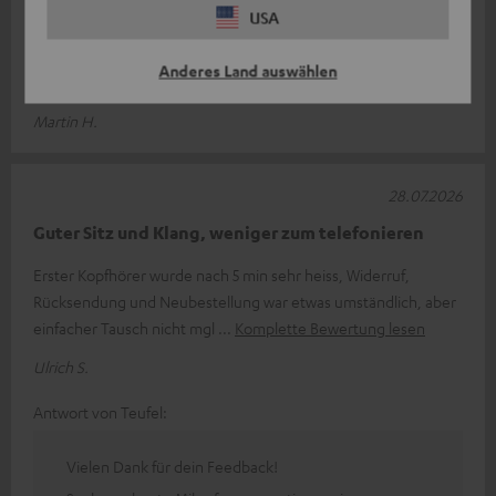
Airy TWS Proy
USA
Bin sehr zu frieden mit den neuen Airy TWS Pro. Würde sie auf
Anderes Land auswählen
jedenfall wieder kaufen. M acht weiter so.
Martin H.
28.07.2026
Guter Sitz und Klang, weniger zum telefonieren
Erster Kopfhörer wurde nach 5 min sehr heiss, Widerruf,
Rücksendung und Neubestellung war etwas umständlich, aber
einfacher Tausch nicht mgl
Komplette Bewertung lesen
Ulrich S.
Antwort von Teufel:
Vielen Dank für dein Feedback!