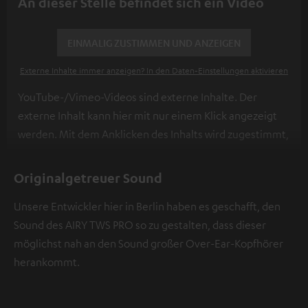
An dieser Stelle befindet sich ein Video
EINMALIG ZUSTIMMEN UND ANZEIGEN
Externe Inhalte immer anzeigen? In den Daten‑Einstellungen aktivieren
YouTube-/Vimeo-Videos sind externe Inhalte. Der
externe Inhalt kann hier mit nur einem Klick angezeigt
werden. Mit dem Anklicken des Inhalts wird zugestimmt,
dass externe Inhalte angezeigt werden. Dabei können
personenbezogene Daten an Drittplattformen
Originalgetreuer Sound
übermittelt werden.
Weitere Informationen sind in der
Unsere Entwickler hier in Berlin haben es geschafft, den
Datenschutzerklärung unter I zu finden
.
Sound des AIRY TWS PRO so zu gestalten, dass dieser
möglichst nah an den Sound großer Over-Ear-Kopfhörer
herankommt.