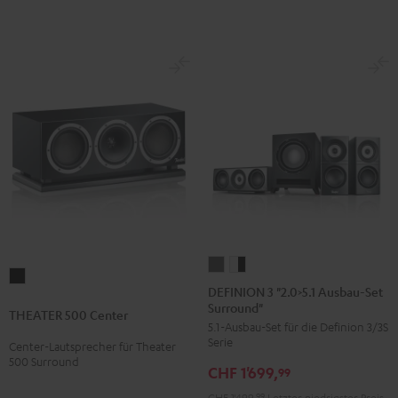
DEFINION
DEFINION
THEATER
3
3
DEFINION 3 "2.0>5.1 Ausbau-Set
500
Surround"
"2.0>5.1
"2.0>5.1
THEATER 500 Center
Center
5.1-Ausbau-Set für die Definion 3/3S
Ausbau-
Ausbau-
Schwarz
Serie
Center-Lautsprecher für Theater
Set
Set
500 Surround
CHF 1'699,
Surround"
Surround"
99
Anthrazit
Weiß
CHF 1'499,
99
Letzter niedrigster Preis