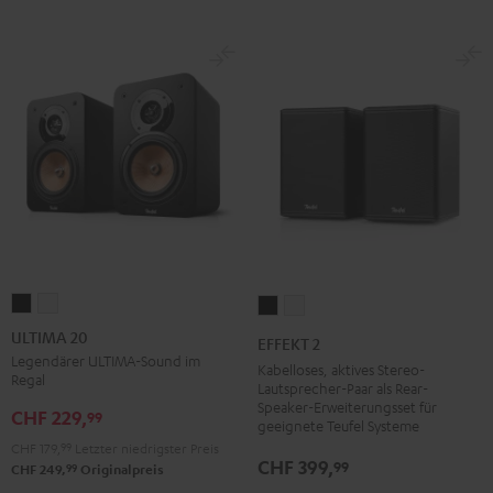
ULTIMA
ULTIMA
EFFEKT
EFFEKT
20
20
2
2
ULTIMA 20
EFFEKT 2
Schwarz
Weiß
Schwarz
Weiß
Legendärer ULTIMA-Sound im
Kabelloses, aktives Stereo-
Regal
Lautsprecher-Paar als Rear-
Speaker-Erweiterungsset für
CHF 229,
99
geeignete Teufel Systeme
CHF 179,
99
Letzter niedrigster Preis
CHF 399,
99
99
CHF 249,
Originalpreis