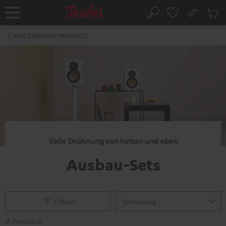
ZUM
NHALT
No
Abs
Startseite
Suche
RINGEN
Artike
im
ALLE ZUBEHÖR PRODUKTE
Waren
Volle Dröhnung von hinten und oben
Ausbau-Sets
Filtern
15 Produkte