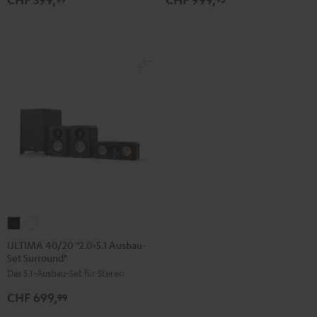
Direkt"
Schwarz
Schwarz
ULTIMA
ULTIMA
40/20
40/20
ULTIMA 40/20 "2.0>5.1 Ausbau-
Set Surround"
"2.0>5.1
"2.0>5.1
Das 5.1-Ausbau-Set für Stereo-Sets
Ausbau-
Ausbau-
Set
Set
CHF 699,
99
Surround"
Surround"