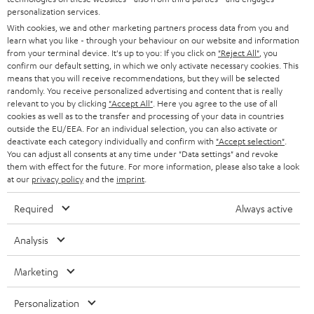
personalization services.
SOUNDBARS
KARRIERE
With cookies, we and other marketing partners process data from you and
DEUTSCHLAND
learn what you like - through your behaviour on our website and information
STEREO
PRESSE & MARKETING
from your terminal device. It's up to you: If you click on
"Reject All"
, you
confirm our default setting, in which we only activate necessary cookies. This
ÖSTERREICH
SMART HOME
means that you will receive recommendations, but they will be selected
GESCHÄFTSKUNDEN
randomly. You receive personalized advertising and content that is really
relevant to you by clicking
"Accept All"
. Here you agree to the use of all
SCHWEIZ
BLUETOOTH-LAUTSPRECHER
PARTNERPROGRAMM
cookies as well as to the transfer and processing of your data in countries
outside the EU/EEA. For an individual selection, you can also activate or
KOPFHÖRER
deactivate each category individually and confirm with
"Accept selection"
.
NIEDERLANDE
BLOG
You can adjust all consents at any time under "Data settings" and revoke
them with effect for the future. For more information, please also take a look
BLUETOOTH-KOPFHÖRER
NEWSLETTER
at our
privacy policy
and the
imprint
.
BELGIEN
STEREOANLAGEN
STORES
Required
Always active
FRANKREICH
LAUTSPRECHER
DEINE VORTEILE BEI TEUFEL
Analysis
POLEN
ULTIMA-SERIE
TEUFEL STORY
Marketing
Technische Änderungen, Tippfehler und Irrtum vorbehalten. Das auf unseren
IN-EAR-KOPFHÖRER
SPANIEN
UNSER MANAGEMENT
Fotos abgebildete Zubehör ist nicht im Lieferumfang enthalten. Etwaige
Personalization