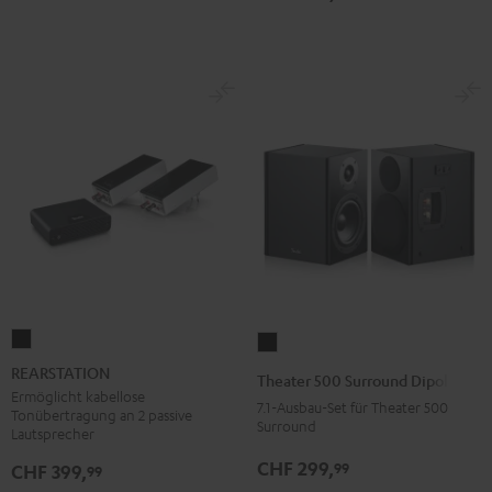
Dolby
Dolby
"7.1-
"7.1-
Atmos
Atmos
Set"
Set"
"7.1-
"7.1-
Schwarz
Weiß
Set"
Set"
Schwarz
Weiß
REARSTATION
Theater
Schwarz
500
REARSTATION
Theater 500 Surround Dipole
Surround
Ermöglicht kabellose
7.1-Ausbau-Set für Theater 500
Tonübertragung an 2 passive
Dipole
Surround
Lautsprecher
Schwarz
CHF 299,
99
CHF 399,
99