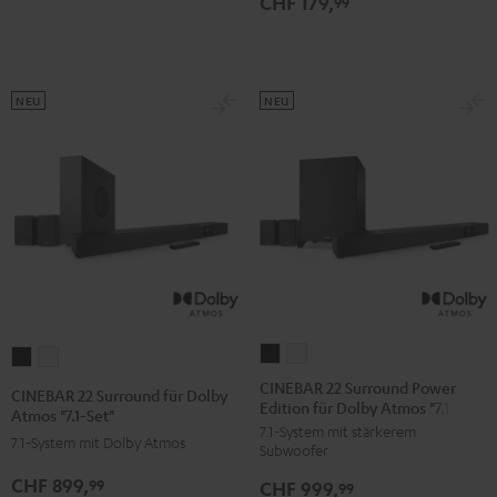
CHF 179,
99
NEU
NEU
CINEBAR
CINEBAR
CINEBAR
CINEBAR
22
22
22
22
CINEBAR 22 Surround Power
CINEBAR 22 Surround für Dolby
Edition für Dolby Atmos "7.1-Set"
Surround
Surround
Surround
Surround
Atmos "7.1-Set"
7.1-System mit stärkerem
Power
Power
für
für
7.1-System mit Dolby Atmos
Subwoofer
Edition
Edition
Dolby
Dolby
CHF 899,
99
CHF 999,
für
für
99
Atmos
Atmos