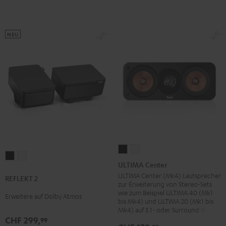
NEU
ULTIMA
ULTIMA
REFLEKT
REFLEKT
Center
Center
ULTIMA Center
2
2
Schwarz
Weiß
ULTIMA Center (Mk4) Lautsprecher
REFLEKT 2
Schwarz
Weiß
zur Erweiterung von Stereo-Sets
wie zum Beispiel ULTIMA 40 (Mk1
Erweitere auf Dolby Atmos
bis Mk4) und ULTIMA 20 (Mk1 bis
Mk4) auf 3.1- oder Surround-Sets
CHF 299,
99