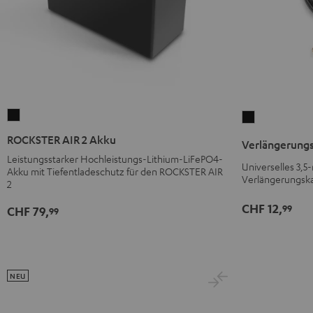
ROCKSTER
Verlängerung
AIR
3,5-
ROCKSTER AIR 2 Akku
Verlängerungs
2
mm-
Leistungsstarker Hochleistungs-Lithium-LiFePO4-
Akku
Universelles 3,
Klinke
Akku mit Tiefentladeschutz für den ROCKSTER AIR
Verlängerungsk
Schwarz
2
Schwarz
CHF 12,
99
CHF 79,
99
NEU