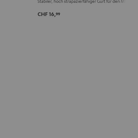
Stabiler, hoch strapazierfähiger Gurt für den MYND
Mint
Black
White
Berry
CHF 16,
99