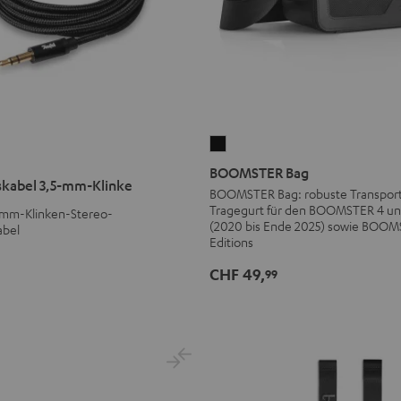
BOOMSTER
skabel
Bag
BOOMSTER Bag
kabel 3,5-mm-Klinke
Schwarz
BOOMSTER Bag: robuste Transport
Tragegurt für den BOOMSTER 4 
5-mm-Klinken-Stereo-
(2020 bis Ende 2025) sowie BOOM
abel
Editions
CHF 49,
99