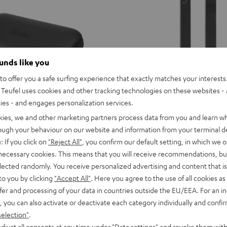
ounds like you
o offer you a safe surfing experience that exactly matches your interests.
Teufel uses cookies and other tracking technologies on these websites - 
ties - and engages personalization services.
kies, we and other marketing partners process data from you and learn w
rough your behaviour on our website and information from your terminal de
: If you click on
"Reject All"
, you confirm our default setting, in which we o
MYND
 necessary cookies. This means that you will receive recommendations, bu
Rückseitengurt
ag
MYND Rückseitengurt (Paar)
elected randomly. You receive personalized advertising and content that is 
(Paar)
ür MOTIV® GO, MOTIV® GO 2 &
Stabiles, hoch strapazierfähiges Gur
to you by clicking
"Accept All"
. Here you agree to the use of all cookies as 
ICE
Rückseite des MYND
Schwarz
fer and processing of your data in countries outside the EU/EEA. For an in
CHF 19,
99
, you can also activate or deactivate each category individually and confi
selection"
.
djust all consents at any time under "Data settings" and revoke them with