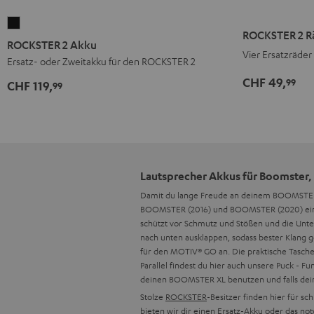
ROCKSTER
ROCKSTER 2 R
2
ROCKSTER 2 Akku
Vier Ersatzräde
Akku
Ersatz- oder Zweitakku für den ROCKSTER 2
Schwarz
CHF 49,
99
CHF 119,
99
Lautsprecher Akkus für Boomster,
Damit du lange Freude an deinem BOOMST
BOOMSTER (2016) und BOOMSTER (2020) eine st
schützt vor Schmutz und Stößen und die Unter
nach unten ausklappen, sodass bester Klang 
für den MOTIV® GO an. Die praktische Tasch
Parallel findest du hier auch unsere Puck 
deinen BOOMSTER XL benutzen und falls dein
Stolze
ROCKSTER
-Besitzer finden hier für 
bieten wir dir einen Ersatz-Akku oder das no