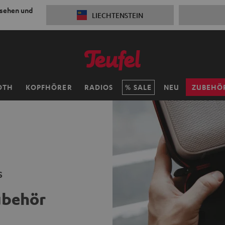
 sehen und
LIECHTENSTEIN
OTH
KOPFHÖRER
RADIOS
SALE
NEU
ZUBEHÖ
s
ubehör