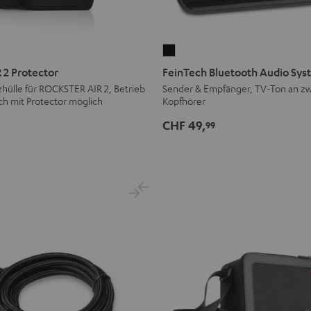
FeinTech
Bluetooth
2 Protector
FeinTech Bluetooth Audio Sy
Audio
hülle für ROCKSTER AIR 2, Betrieb
Sender & Empfänger, TV-Ton an zw
ch mit Protector möglich
Kopfhörer
System
Schwarz
CHF 49,
99