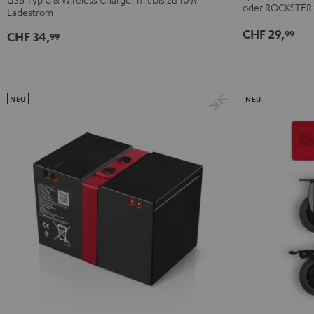
Schwarz
oder ROCKSTER A
Ladestrom
Weiß
CHF 29,
99
CHF 34,
99
NEU
NEU