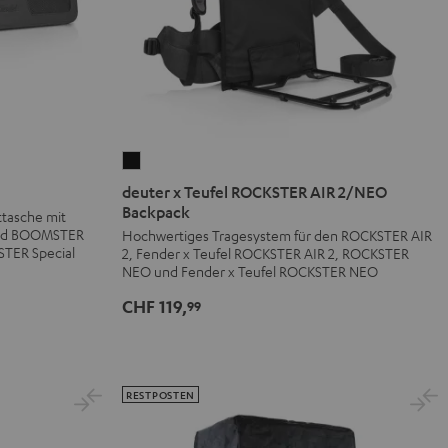
deuter
x
deuter x Teufel ROCKSTER AIR 2/NEO
Teufel
Backpack
tasche mit
ROCKSTER
und BOOMSTER
Hochwertiges Tragesystem für den ROCKSTER AIR
STER Special
2, Fender x Teufel ROCKSTER AIR 2, ROCKSTER
AIR
NEO und Fender x Teufel ROCKSTER NEO
2/NEO
CHF 119,
Backpack
99
Schwarz
RESTPOSTEN