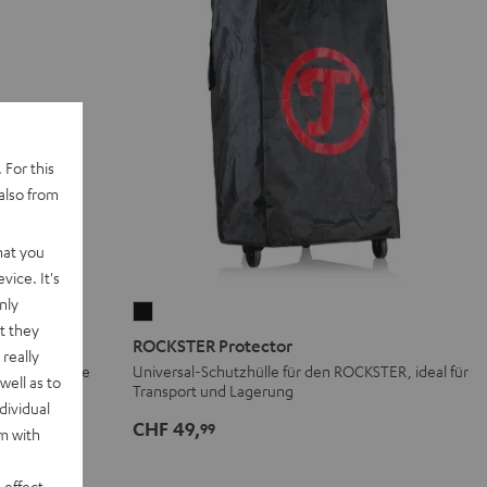
 For this
also from
hat you
vice. It's
nly
ROCKSTER
t they
Protector
ROCKSTER Protector
really
Schwarz
t-Paar für die
Universal-Schutzhülle für den ROCKSTER, ideal für
well as to
Transport und Lagerung
dividual
CHF 49,
99
rm with
 effect