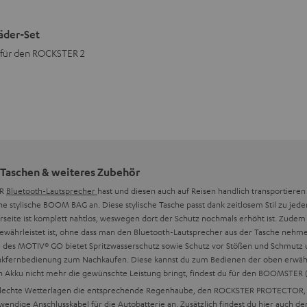
äder-Set
r für den ROCKSTER 2
 Taschen & weiteres Zubehör
ER
Bluetooth-Lautsprecher
hast und diesen auch auf Reisen handlich transportieren 
ylische BOOM BAG an. Diese stylische Tasche passt dank zeitlosem Stil zu jede
seite ist komplett nahtlos, weswegen dort der Schutz nochmals erhöht ist. Zudem lä
gewährleistet ist, ohne dass man den Bluetooth-Lautsprecher aus der Tasche nehm
e des MOTIV® GO bietet Spritzwasserschutz sowie Schutz vor Stößen und Schmutz 
- Funkfernbedienung zum Nachkaufen. Diese kannst du zum Bedienen der oben er
 Akku nicht mehr die gewünschte Leistung bringt, findest du für den BOOMSTER (
schlechte Wetterlagen die entsprechende Regenhaube, den ROCKSTER PROTECTOR, u
twendige Anschlusskabel für die Autobatterie an. Zusätzlich findest du hier auch d