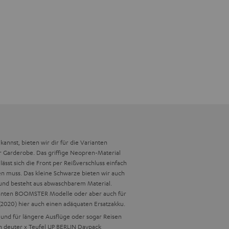
kannst, bieten wir dir für die Varianten
r Garderobe. Das griffige Neopren-Material
sst sich die Front per Reißverschluss einfach
en muss. Das kleine Schwarze bieten wir auch
und besteht aus abwaschbarem Material.
wähnten BOOMSTER Modelle oder aber auch für
2020) hier auch einen adäquaten Ersatzakku.
nd für längere Ausflüge oder sogar Reisen
en deuter x Teufel UP BERLIN Daypack