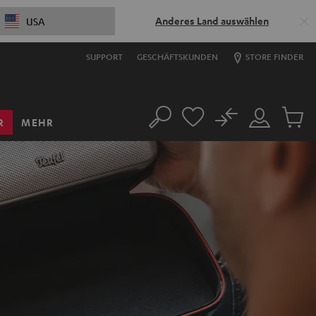
Anderes Land auswählen
USA
SUPPORT
GESCHÄFTSKUNDEN
STORE FINDER
No
R
MEHR
Suche
Mein
Artikel
Konto
im
Warenk