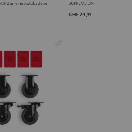
SUPREME
SUPREME
IR 2 an eine Autobatterie
SUPREME ON
ON
ON
CHF 24,
99
Bag
Bag
Sand
Schwarz
Bone