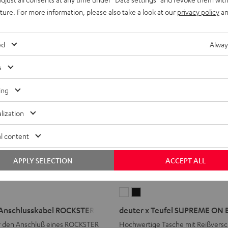
uture. For more information, please also take a look at our
privacy policy
an
ed
Alway
s
ing
lization
l content
APPLY SELECTION
ACCEPT ALL
-
deuter
deuter
el
x
x
-Anschlusskabel ROCKSTER
deuter x Teufel SUPREME ON 
Teufel
Teufel
ür den Anschluß eines ROCKSTER
Hochwertige Tasche mit Reißversch