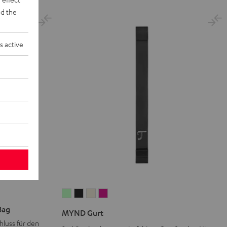
d the
s active
MYND
MYND
MYND
MYND
Gurt
Gurt
Gurt
Gurt
Bag
MYND Gurt
Light
Warm
Warm
Wild
luss für den