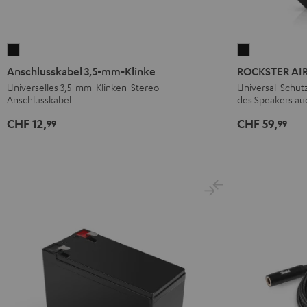
Anschlusskabel
ROCKSTER
3,5-
AIR
Anschlusskabel 3,5-mm-Klinke
ROCKSTER AIR 
mm-
2
Universelles 3,5-mm-Klinken-Stereo-
Universal-Schutz
Anschlusskabel
des Speakers au
Klinke
Protector
Schwarz
Schwarz
CHF 12,
CHF 59,
99
99