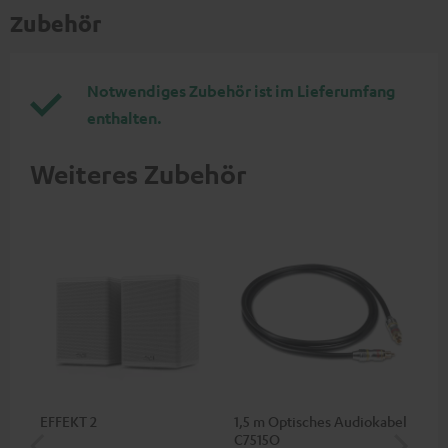
Zubehör
Notwendiges Zubehör ist im Lieferumfang
enthalten.
Weiteres Zubehör
EFFEKT 2
1,5 m Optisches Audiokabel
Hi
C7515O
mit