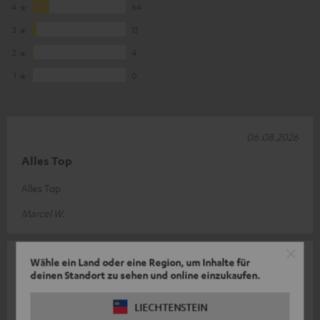
4
64
3
13
2
4
1
0
06.08.2026
Alles Top
Alles Top
Marcel W.
05.08.2026
Wähle ein Land oder eine Region, um Inhalte für
deinen Standort zu sehen und online einzukaufen.
Super Lautsprecher, die Teufel ultima 25 aktiv.
LIECHTENSTEIN
Bin mit den Lautsprechern sehr zufrieden. Sie haben einen