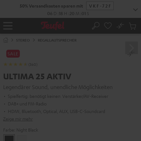
ZUM
50% Versandkosten sparen mit
VKF-72F
NHALT
RINGEN
06
D
:
18
H
:
20
M
:
00
S
No
Abs
Startseite
Suche
Artike
im
STEREO
REGALLAUTSPRECHER
Waren
SALE
(360)
ULTIMA 25 AKTIV
Legendärer Sound, unendliche Möglichkeiten
Spielfertig: benötigt keinen Verstärker/AV-Receiver
DAB+ und FM-Radio
HDMI, Bluetooth, Optical, AUX, USB-C-Soundcard
Zeige mir mehr
Farbe:
Night Black
Night
Pure