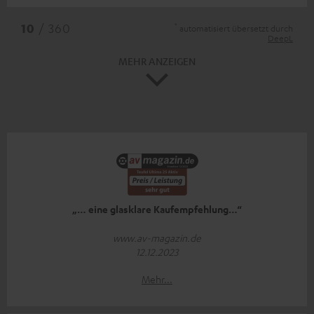
*
10
/ 360
automatisiert übersetzt durch
DeepL
MEHR ANZEIGEN
„… eine glasklare Kaufempfehlung…“
www.av-magazin.de
12.12.2023
Mehr...