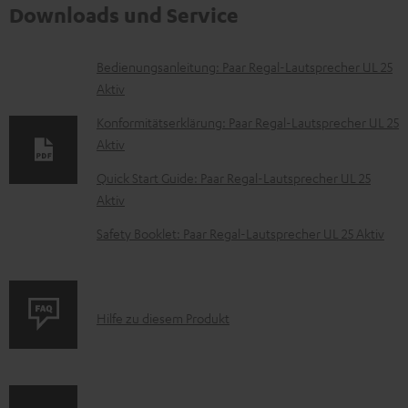
Downloads und Service
D
Bedienungsanleitung: Paar Regal-Lautsprecher UL 25
Aktiv
o
k
Konformitätserklärung: Paar Regal-Lautsprecher UL 25
Aktiv
u
m
Quick Start Guide: Paar Regal-Lautsprecher UL 25
Aktiv
e
n
Safety Booklet: Paar Regal-Lautsprecher UL 25 Aktiv
t
e
z
P
Hilfe zu diesem Produkt
u
r
m
o
H
d