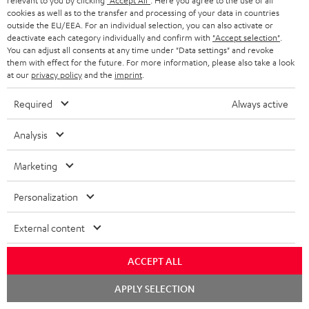
relevant to you by clicking
"Accept All"
. Here you agree to the use of all
cookies as well as to the transfer and processing of your data in countries
outside the EU/EEA. For an individual selection, you can also activate or
8 Wochen Probehören
deactivate each category individually and confirm with
"Accept selection"
.
You can adjust all consents at any time under "Data settings" and revoke
them with effect for the future. For more information, please also take a look
Gratis Rückversand
at our
privacy policy
and the
imprint
.
Inhouse Kundenservice
Required
Always active
Mehr als 45 Jahre Erfahrung
Analysis
Marketing
Personalization
External content
Teufel Blog
ACCEPT ALL
Audio-Technologien, HiFi-Trends, Tipps & Tricks
Chat
APPLY SELECTION
starten
Teufel Support