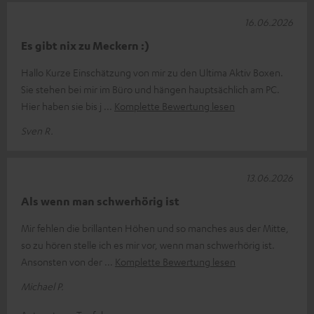
16.06.2026
Es gibt nix zu Meckern :)
Hallo Kurze Einschätzung von mir zu den Ultima Aktiv Boxen.
Sie stehen bei mir im Büro und hängen hauptsächlich am PC.
Hier haben sie bis j
Komplette Bewertung lesen
Sven R.
13.06.2026
Als wenn man schwerhörig ist
Mir fehlen die brillanten Höhen und so manches aus der Mitte,
so zu hören stelle ich es mir vor, wenn man schwerhörig ist.
Ansonsten von der
Komplette Bewertung lesen
Michael P.