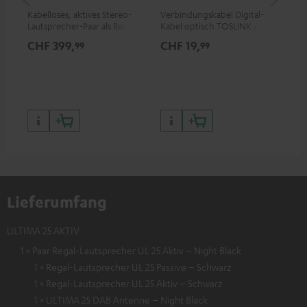
Kabelloses, aktives Stereo-
Verbindungskabel Digital-
Hi
Lautsprecher-Paar als Rear-
Kabel optisch TOSLINK / 3,5-
unt
Speaker-Erweiterungsset für
mm-Mini-TOSLINK
wie
CHF 399,
CHF 19,
CH
99
99
geeignete Teufel Systeme
Lieferumfang
ULTIMA 25 AKTIV
1 × Paar Regal-Lautsprecher UL 25 Aktiv – Night Black
1 × Regal-Lautsprecher UL 25 Passive – Schwarz
1 × Regal-Lautsprecher UL 25 Aktiv – Schwarz
1 × ULTIMA 25 DAB Antenne – Night Black