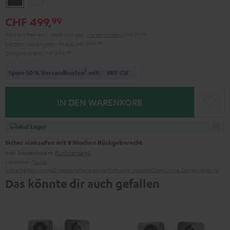
Black
White
CHF 499,
99
Preis pro Paar excl. MwSt
und zzgl.
Versandkosten
CHF 39,99
Letzter niedrigster Preis
CHF 399,
99
Originalpreis
CHF 549,
99
1
Spare 50 % Versandkosten
mit:
VKF-72F
IN DEN WARENKORB
Auf Lager
Sicher einkaufen mit 8 Wochen Rückgaberecht
inkl. kostenlosem
Rückversand
Hersteller:
Teufel
Sicherheitshinweise
Ersatzteile
Reparaturen
Software-Updates
Gesetzliche Gewährleistung
Das könnte dir auch gefallen