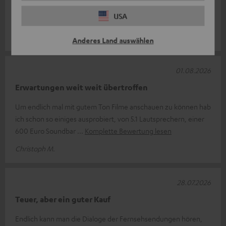
sehr guten Klang und sehen sehr schön aus. Auch die
USA
Lieferung und der Service sind
Komplette Bewertung lesen
Oliver S.
Anderes Land auswählen
01.08.2026
Erwartungen weit weit übertroffen
Um endlich mal mit gutem Ton Filme anschauen zu können hab
ich schon so einiges ausprobiert, von 5.1 Lautsprechern, einer
600 Euro Soundbar
Komplette Bewertung lesen
Christoph M.
28.07.2026
Teuer, aber ein guter Kauf
Endlich kann man die Dialoge der Fernsehsendungen hören,