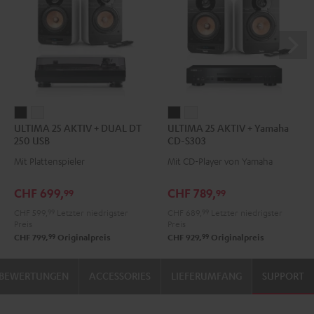
ULTIMA
ULTIMA
ULTIMA
ULTIMA
ULTIMA 25 AKTIV + DUAL DT
ULTIMA 25 AKTIV + Yamaha
25
25
25
25
250 USB
CD-S303
AKTIV
AKTIV
AKTIV
AKTIV
Mit Plattenspieler
Mit CD-Player von Yamaha
+
+
+
+
DUAL
DUAL
Yamaha
Yamaha
CHF 699,
CHF 789,
99
99
DT
DT
CD-
CD-
CHF 599,
99
Letzter niedrigster
CHF 689,
99
Letzter niedrigster
250
250
S303
S303
Preis
Preis
USB
USB
Night
Pure
99
99
CHF 799,
Originalpreis
CHF 929,
Originalpreis
Night
Pure
Black
White
Black
White
BEWERTUNGEN
ACCESSORIES
LIEFERUMFANG
SUPPORT