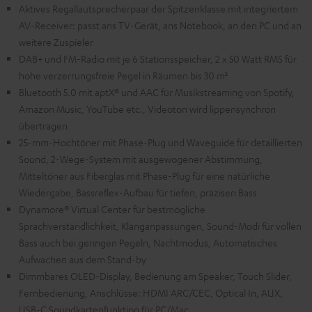
Aktives Regallautsprecherpaar der Spitzenklasse mit integriertem
AV-Receiver: passt ans TV-Gerät, ans Notebook, an den PC und an
weitere Zuspieler
DAB+ und FM-Radio mit je 6 Stationsspeicher, 2 x 50 Watt RMS für
hohe verzerrungsfreie Pegel in Räumen bis 30 m²
Bluetooth 5.0 mit aptX® und AAC für Musikstreaming von Spotify,
Amazon Music, YouTube etc., Videoton wird lippensynchron
übertragen
25-mm-Hochtöner mit Phase-Plug und Waveguide für detaillierten
Sound, 2-Wege-System mit ausgewogener Abstimmung,
Mitteltöner aus Fiberglas mit Phase-Plug für eine natürliche
Wiedergabe, Bassreflex-Aufbau für tiefen, präzisen Bass
Dynamore® Virtual Center für bestmögliche
Sprachverständlichkeit, Klanganpassungen, Sound-Modi für vollen
Bass auch bei geringen Pegeln, Nachtmodus, Automatisches
Aufwachen aus dem Stand-by
Dimmbares OLED-Display, Bedienung am Speaker, Touch Slider,
Fernbedienung, Anschlüsse: HDMI ARC/CEC, Optical In, AUX,
USB-C Soundkartenfunktion für PC/Mac