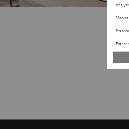
Analysi
Market
Persona
Externa