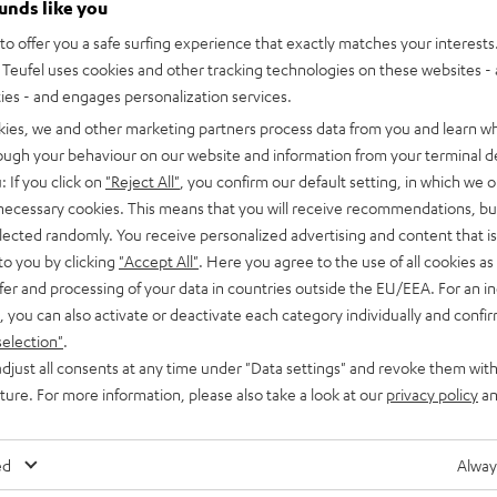
ounds like you
MOTIV® HOME
ayer
Schwarz
Weiß
o offer you a safe surfing experience that exactly matches your interests.
WLAN mit Bluetooth und Akku
eal
Teufel uses cookies and other tracking technologies on these websites - 
niedrigster Preis
ties - and engages personalization services.
CHF 549,
99
lpreis
kies, we and other marketing partners process data from you and learn w
rough your behaviour on our website and information from your terminal de
: If you click on
"Reject All"
, you confirm our default setting, in which we o
 necessary cookies. This means that you will receive recommendations, bu
elected randomly. You receive personalized advertising and content that is 
to you by clicking
"Accept All"
. Here you agree to the use of all cookies as 
fer and processing of your data in countries outside the EU/EEA. For an in
, you can also activate or deactivate each category individually and confi
selection"
.
djust all consents at any time under "Data settings" and revoke them with
uture. For more information, please also take a look at our
privacy policy
an
ed
Alway