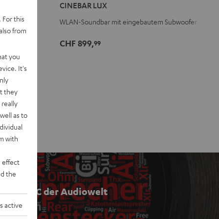
CINEBAR LUX
Schwarz
Weiß
 For this
WLAN-Soundbar mit eingebautem Subwoofer
also from
CHF 899,
99
hat you
vice. It's
nly
t they
really
well as to
dividual
rm with
 effect
d the
Das ABC der Audiowelt
s active