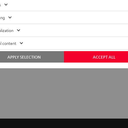
s
ing
lization
l content
APPLY SELECTION
ACCEPT ALL