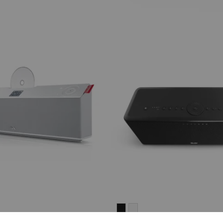
ON
ATION
MOTIV®
MOTIV®
ON
HOME
HOME