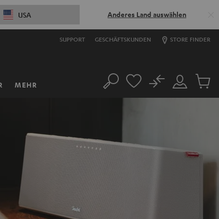
Anderes Land auswählen
USA
SUPPORT
GESCHÄFTSKUNDEN
STORE FINDER
No
R
MEHR
Suche
Mein
Artikel
Konto
im
Warenk