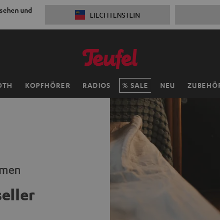
 sehen und
LIECHTENSTEIN
OTH
KOPFHÖRER
RADIOS
SALE
NEU
ZUBEHÖ
eamen
eller