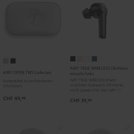
AIRY
AIRY
AIRY
AIRY
AIRY
AIRY
TRUE
TRUE
TRUE
TRUE
AIRY TRUE WIRELESS Ohrhörer
OPEN
OPEN
AIRY OPEN TWS Ladecase
einzeln links
WIRELESS
WIRELESS
WIRELESS
WIRELESS
TWS
TWS
AIRY TRUE WIRELESS Ersatz-
Ohrhörer
Ohrhörer
Ohrhörer
Ohrhörer
Kompatibel zu vorhandenen
Ladecase
Ladecase
und/oder Austausch-Ohrhörer,
Ohrhörern
einzeln
einzeln
einzeln
einzeln
Moon
Night
nicht passend für den AIRY TWS
links
links
links
links
Gray
Black
CHF 49,
99
CHF 39,
99
Night
Pale
Silver
Steel
Black
Gold
White
Blue