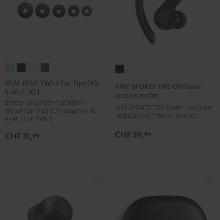
REAL
REAL
REAL
REAL
AIRY
BLUE
BLUE
BLUE
BLUE
SPORTS
REAL BLUE TWS 3 Ear-Tips (XS,
AIRY SPORTS TWS Ohrhörer
S, M, L, XL)
TWS
TWS
TWS
TWS
TWS
einzeln rechts
Ersatz- und/oder Austausch-
3
3
3
3
Ohrhörer
AIRY SPORTS TWS Ersatz- und/oder
Silikon-Ear-Tips (Ohradapter) für
Ear-
Ear-
Ear-
Ear-
Austausch-Ohrhörer (rechts)
einzeln
REAL BLUE TWS 3
Tips
Tips
Tips
Tips
rechts
CHF 59,
99
CHF 11,
99
(XS,
(XS,
(XS,
(XS,
Schwarz
S,
S,
S,
S,
M,
M,
M,
M,
L,
L,
L,
L,
XL)
XL)
XL)
XL)
Misty
Night
Pure
Steel
Green
Black
White
Blue