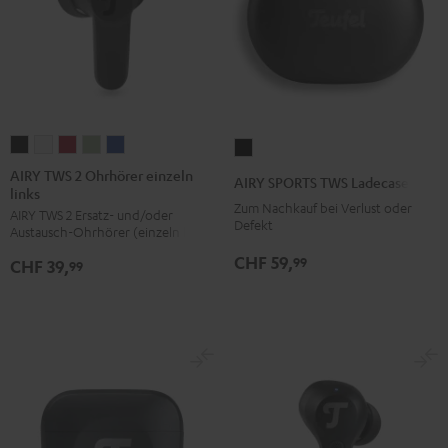
AIRY
AIRY
AIRY
AIRY
AIRY
AIRY
TWS
TWS
TWS
TWS
TWS
SPORTS
AIRY TWS 2 Ohrhörer einzeln
AIRY SPORTS TWS Ladecase
links
2
2
2
2
2
TWS
Zum Nachkauf bei Verlust oder
AIRY TWS 2 Ersatz- und/oder
Ohrhörer
Ohrhörer
Ohrhörer
Ohrhörer
Ohrhörer
Ladecase
Defekt
Austausch-Ohrhörer (einzeln links)
einzeln
einzeln
einzeln
einzeln
einzeln
Schwarz
CHF 59,
99
CHF 39,
links
links
links
links
links
99
Night
Pure
Ruby
Sage
Space
Black
White
Red
Green
Blue