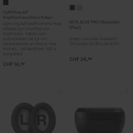
Lightning
REAL
REAL
auf
Lightning auf
BLUE
BLUE
Kopfhöreranschluss Adapter
Kopfhöreranschluss
REAL BLUE PRO Ohrpolster
PRO
PRO
Lightning auf Kopfhöreranschluss
Adapter
(Paar)
Adapter zum Anschluss von
Ohrpolster
Ohrpolster
Schwarz
Kopfhörern, Kabeln oder
(Paar)
(Paar)
Audiogeräten mit 3,5-mm-
Ersatz- und/oder Austausch-
Night
Titanium
Klinkenstecker an iPhone, iPad,
Ohrpolster für REAL BLUE PRO
iPod etc., MFI zertfiziert, 100 %
Black
Gray
kompatibel
CHF 24,
99
CHF 16,
99