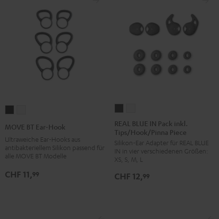
REAL
REAL
MOVE
MOVE
BLUE
BLUE
BT
BT
REAL BLUE IN Pack inkl.
MOVE BT Ear-Hook
Tips/Hook/Pinna Piece
IN
IN
Ear-
Ear-
Ultraweiche Ear-Hooks aus
Silikon-Ear Adapter für REAL BLUE
Pack
Pack
Hook
Hook
antibakteriellem Silikon passend für
IN in vier verschiedenen Größen:
inkl.
inkl.
alle MOVE BT Modelle
Schwarz
Weiß
XS, S, M, L
Tips/Hook/Pinna
Tips/Hook/Pinna
CHF 11,
99
CHF 12,
99
Piece
Piece
Night
Silver
Black
White