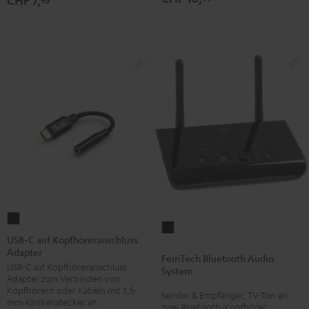
CHF 7,
TWS
TWS
TWS
2
2
2
Ear-
Ear-
Ear-
Tips
Tips
Tips
Misty
Moon
Night
Green
Gray
Black
USB-
FeinTech
C
USB-C auf Kopfhöreranschluss
Bluetooth
Adapter
auf
FeinTech Bluetooth Audio
Audio
USB-C auf Kopfhöreranschluss
Kopfhöreranschluss
System
System
Adapter zum Verbinden von
Adapter
Kopfhörern oder Kabeln mit 3,5-
Schwarz
Sender & Empfänger, TV-Ton an
Schwarz
mm-Klinkenstecker an
zwei Bluetooth-Kopfhörer