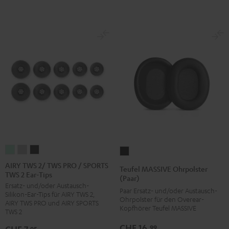
AIRY
AIRY
AIRY
Teufel
TWS
TWS
TWS
MASSIVE
AIRY TWS 2/ TWS PRO / SPORTS
Teufel MASSIVE Ohrpolster
TWS 2 Ear-Tips
2/
2/
2/
Ohrpolster
(Paar)
Ersatz- und/oder Austausch-
TWS
TWS
TWS
(Paar)
Paar Ersatz- und/oder Austausch-
Silikon-Ear-Tips für AIRY TWS 2,
PRO
PRO
PRO
Ohrpolster für den Overear-
Schwarz
AIRY TWS PRO und AIRY SPORTS
Kopfhörer Teufel MASSIVE
/
/
/
TWS 2
SPORTS
SPORTS
SPORTS
CHF 16,
99
95