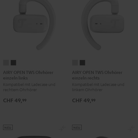
AIRY
AIRY
AIRY
AIRY
OPEN
OPEN
OPEN
OPEN
AIRY OPEN TWS Ohrhörer
AIRY OPEN TWS Ohrhörer
einzeln links
einzeln rechts
TWS
TWS
TWS
TWS
Kompatibel mit Ladecase und
Kompatibel mit Ladecase und
Ohrhörer
Ohrhörer
Ohrhörer
Ohrhörer
rechtem Ohrhörer
linkem Ohrhörer
einzeln
einzeln
einzeln
einzeln
CHF 49,
CHF 49,
links
links
rechts
rechts
99
99
Moon
Night
Moon
Night
Gray
Black
Gray
Black
NEU
NEU