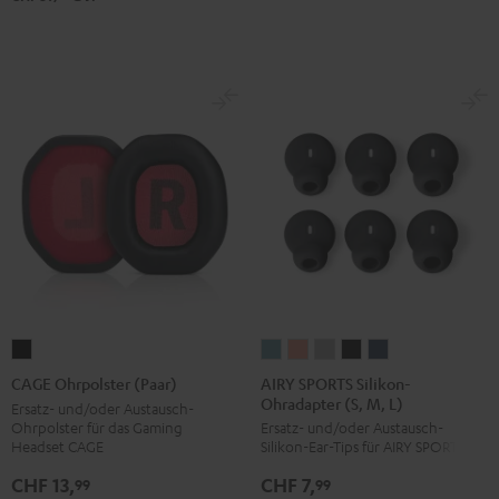
Black
White
Blue
AIRY
AIRY
AIRY
AIRY
AIRY
CAGE
SPORTS
SPORTS
SPORTS
SPORTS
SPORTS
Ohrpolster
AIRY SPORTS Silikon-
CAGE Ohrpolster (Paar)
Ohradapter (S, M, L)
Silikon-
Silikon-
Silikon-
Silikon-
Silikon-
(Paar)
Ersatz- und/oder Austausch-
Ohrpolster für das Gaming
Ersatz- und/oder Austausch-
Ohradapter
Ohradapter
Ohradapter
Ohradapter
Ohradapter
Schwarz
Headset CAGE
Silikon-Ear-Tips für AIRY SPORTS
(S,
(S,
(S,
(S,
(S,
CHF 13,
CHF 7,
M,
M,
M,
M,
M,
99
99