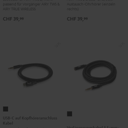
passend für Vorgänger AIRY TWS &
Austausch-Ohrhörer (einzeln
einzeln
einzeln
einzeln
einzeln
einzeln
Night
Pure
Ruby
Sage
Space
AIRY TRUE WIRELESS
rechts)
rechts
rechts
rechts
rechts
rechts
Black
White
Red
Green
Blue
CHF 39,
CHF 39,
99
99
Night
Pure
Ruby
Sage
Space
Black
White
Red
Green
Blue
USB-
Verlängerungskabel
C
USB-C auf Kopfhöreranschluss
3,5-
Kabel
auf
Verlängerungskabel 3,5-mm-
mm-