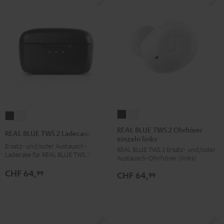
REAL
REAL
REAL
REAL
BLUE
BLUE
BLUE
BLUE
REAL BLUE TWS 2 Ohrhörer
REAL BLUE TWS 2 Ladecase
einzeln links
TWS
TWS
TWS
TWS
Ersatz- und/oder Austausch-
REAL BLUE TWS 2 Ersatz- und/oder
2
2
2
2
Ladecase für REAL BLUE TWS 2
Austausch-Ohrhörer (links)
Ohrhörer
Ohrhörer
Ladecase
Ladecase
CHF 64,
99
CHF 64,
einzeln
einzeln
99
Night
Pure
links
links
Black
White
Night
Pure
Black
White