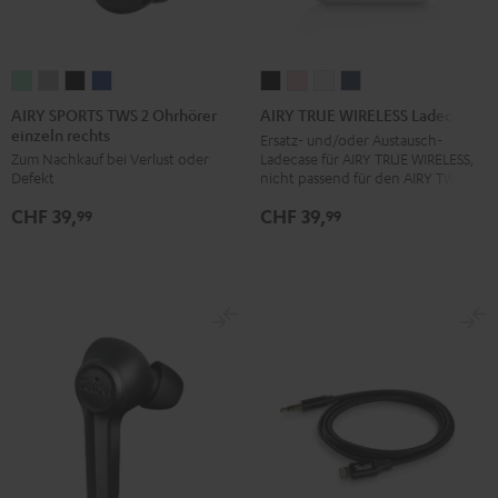
AIRY
AIRY
AIRY
AIRY
AIRY
AIRY
AIRY
AIRY
SPORTS
SPORTS
SPORTS
SPORTS
TRUE
TRUE
TRUE
TRUE
AIRY SPORTS TWS 2 Ohrhörer
AIRY TRUE WIRELESS Ladecase
einzeln rechts
TWS
TWS
TWS
TWS
WIRELESS
WIRELESS
WIRELESS
WIRELESS
Ersatz- und/oder Austausch-
Ladecase für AIRY TRUE WIRELESS,
Zum Nachkauf bei Verlust oder
2
2
2
2
Ladecase
Ladecase
Ladecase
Ladecase
nicht passend für den AIRY TWS
Defekt
Ohrhörer
Ohrhörer
Ohrhörer
Ohrhörer
Night
Pale
Silver
Steel
CHF 39,
CHF 39,
einzeln
einzeln
einzeln
einzeln
Black
Gold
White
Blue
99
99
rechts
rechts
rechts
rechts
Misty
Moon
Night
Space
Green
Gray
Black
Blue