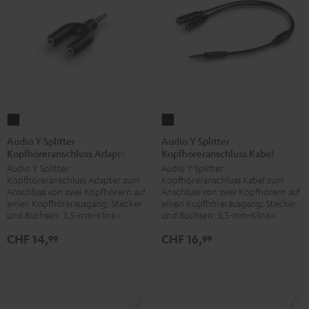
Audio
Audio
Y
Y
Audio Y Splitter
Audio Y Splitter
Kopfhöreranschluss Adapter
Kopfhöreranschluss Kabel
Splitter
Splitter
Audio Y Splitter
Audio Y Splitter
Kopfhöreranschluss
Kopfhöreranschluss
Kopfhöreranschluss Adapter zum
Kopfhöreranschluss Kabel zum
Adapter
Kabel
Anschluss von zwei Kopfhörern auf
Anschluss von zwei Kopfhörern auf
Schwarz
Schwarz
einen Kopfhörerausgang, Stecker
einen Kopfhörerausgang, Stecker
und Buchsen: 3,5-mm-Klinke
und Buchsen: 3,5-mm-Klinke
CHF 14,
CHF 16,
99
99