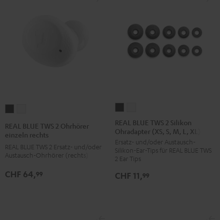
REAL
REAL
REAL
REAL
BLUE
BLUE
BLUE
BLUE
REAL BLUE TWS 2 Silikon
REAL BLUE TWS 2 Ohrhörer
Ohradapter (XS, S, M, L, XL)
TWS
TWS
TWS
TWS
einzeln rechts
Ersatz- und/oder Austausch-
2
2
2
2
REAL BLUE TWS 2 Ersatz- und/oder
Silikon-Ear-Tips für REAL BLUE TWS
Silikon
Silikon
Austausch-Ohrhörer (rechts)
Ohrhörer
Ohrhörer
2 Ear Tips
Ohradapter
Ohradapter
einzeln
einzeln
CHF 64,
99
CHF 11,
99
(XS,
(XS,
rechts
rechts
S,
S,
Night
Pure
M,
M,
Black
White
L,
L,