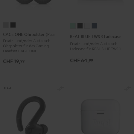
CAGE
CAGE
REAL
REAL
REAL
REAL
ONE
ONE
BLUE
BLUE
BLUE
BLUE
CAGE ONE Ohrpolster (Paar)
REAL BLUE TWS 3 Ladecase
Ohrpolster
Ohrpolster
TWS
TWS
TWS
TWS
Ersatz- und/oder Austausch-
Ersatz- und/oder Austausch-
Ohrpolster für das Gaming-
(Paar)
(Paar)
3
3
3
3
Ladecase für REAL BLUE TWS 3
Headset CAGE ONE
Light
Night
Ladecase
Ladecase
Ladecase
Ladecase
CHF 64,
99
CHF 19,
99
Gray
Black
Misty
Night
Pure
Steel
Green
Black
White
Blue
NEU