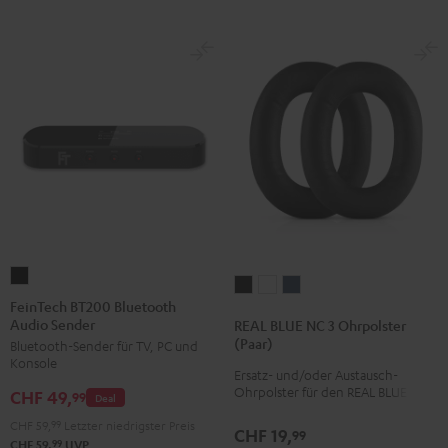
FeinTech
REAL
REAL
REAL
BT200
FeinTech BT200 Bluetooth
BLUE
BLUE
BLUE
Audio Sender
Bluetooth
REAL BLUE NC 3 Ohrpolster
NC
NC
NC
(Paar)
Bluetooth-Sender für TV, PC und
Audio
3
3
3
Konsole
Sender
Ersatz- und/oder Austausch-
Ohrpolster
Ohrpolster
Ohrpolster
Ohrpolster für den REAL BLUE NC 3
CHF 49,
Schwarz
99
Deal
(Paar)
(Paar)
(Paar)
CHF 59,
99
Letzter niedrigster Preis
Night
Pearl
Steel
CHF 19,
99
99
CHF 59,
UVP