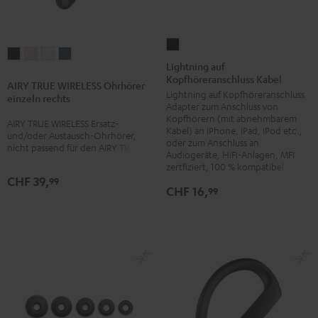
Lightning
AIRY
AIRY
AIRY
AIRY
auf
Lightning auf
TRUE
TRUE
TRUE
TRUE
Kopfhöreranschluss Kabel
Kopfhöreranschluss
AIRY TRUE WIRELESS Ohrhörer
WIRELESS
WIRELESS
WIRELESS
WIRELESS
Lightning auf Kopfhöreranschluss
Kabel
einzeln rechts
Ohrhörer
Ohrhörer
Ohrhörer
Ohrhörer
Adapter zum Anschluss von
Schwarz
Kopfhörern (mit abnehmbarem
einzeln
einzeln
einzeln
einzeln
AIRY TRUE WIRELESS Ersatz-
Kabel) an iPhone, iPad, iPod etc.,
und/oder Austausch-Ohrhörer,
rechts
rechts
rechts
rechts
oder zum Anschluss an
nicht passend für den AIRY TWS
Audiogeräte, HiFi-Anlagen, MFI
Night
Pale
Silver
Steel
zertfiziert, 100 % kompatibel
Black
Gold
White
Blue
CHF 39,
99
CHF 16,
99