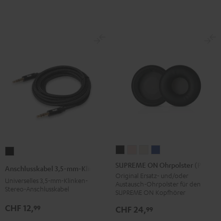
L)
L)
L)
L)
L)
Arctic
Coral
Moon
Night
Steel
Blue
Pink
Gray
Black
Blue
SUPREME
SUPREME
SUPREME
SUPREME
Anschlusskabel
ON
ON
ON
ON
3,5-
SUPREME ON Ohrpolster (Paar)
Anschlusskabel 3,5-mm-Klinke
Ohrpolster
Ohrpolster
Ohrpolster
Ohrpolster
mm-
Original Ersatz- und/oder
Universelles 3,5-mm-Klinken-
Austausch-Ohrpolster für den
(Paar)
(Paar)
(Paar)
(Paar)
Klinke
Stereo-Anschlusskabel
SUPREME ON Kopfhörer
Night
Pale
Sand
Space
Schwarz
CHF 12,
99
CHF 24,
99
Black
Gold
White
Blue