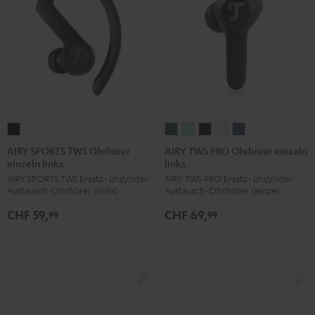
AIRY
AIRY
AIRY
AIRY
AIRY
AIRY
SPORTS
TWS
TWS
TWS
TWS
TWS
AIRY SPORTS TWS Ohrhörer
AIRY TWS PRO Ohrhörer einzeln
einzeln links
links
TWS
PRO
PRO
PRO
PRO
PRO
AIRY SPORTS TWS Ersatz- und/oder
AIRY TWS PRO Ersatz- und/oder
Ohrhörer
Ohrhörer
Ohrhörer
Ohrhörer
Ohrhörer
Ohrhörer
Austausch-Ohrhörer (links)
Austausch-Ohrhörer (einzeln links)
einzeln
einzeln
einzeln
einzeln
einzeln
einzeln
CHF 59,
CHF 69,
links
links
links
links
links
links
99
99
Schwarz
Cosmic
Misty
Night
Silver
Steel
Teal
Green
Black
White
Blue