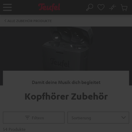
ZUM
NHALT
No
Abs
Startseite
Suche
RINGEN
Artike
im
ALLE ZUBEHÖR PRODUKTE
Waren
Damit deine Musik dich begleitet
Kopfhörer Zubehör
Filtern
54 Produkte