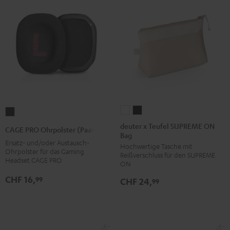
deuter
deuter
CAGE
x
x
PRO
deuter x Teufel SUPREME ON
CAGE PRO Ohrpolster (Paar)
Bag
Teufel
Teufel
Ohrpolster
Ersatz- und/oder Austausch-
Hochwertige Tasche mit
SUPREME
SUPREME
(Paar)
Ohrpolster für das Gaming
Reißverschluss für den SUPREME
ON
ON
Headset CAGE PRO
Night
ON
Bag
Bag
Black
CHF 16,
99
CHF 24,
99
Sand
Schwarz
Bone