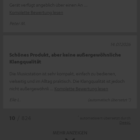
Gerät verfügt angeblich über einen An
Komplette Bewertung lesen
Peter M.
14.07.2026
Schönes Produkt, aber keine außergewöhnliche
Klangqualität
Die Musicstation ist sehr kompakt, einfach zu bedienen,
vielseitig und im Alltag praktisch. Die Klangqualität ist jedoch
nicht außergewöhnli
Komplette Bewertung lesen
Elie L.
(automatisch übersetzt *)
*
10
/ 824
automatisiert übersetzt durch
DeepL
MEHR ANZEIGEN