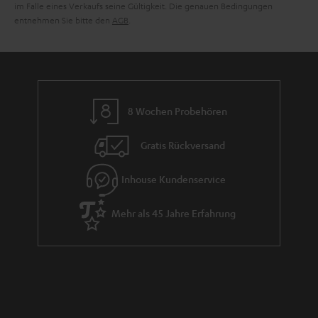
im Falle eines Verkaufs seine Gültigkeit. Die genauen Bedingungen
entnehmen Sie bitte den
AGB
.
8 Wochen Probehören
Gratis Rückversand
Inhouse Kundenservice
Mehr als 45 Jahre Erfahrung