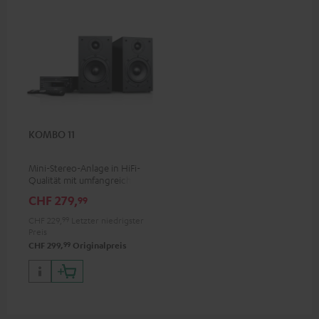
KOMBO 11
Mini-Stereo-Anlage in HiFi-
Qualität mit umfangreicher
Ausstattung, Nachfolger des
CHF 279,
99
Bestsellers KOMBO 22
CHF 229,
99
Letzter niedrigster
Preis
99
CHF 299,
Originalpreis