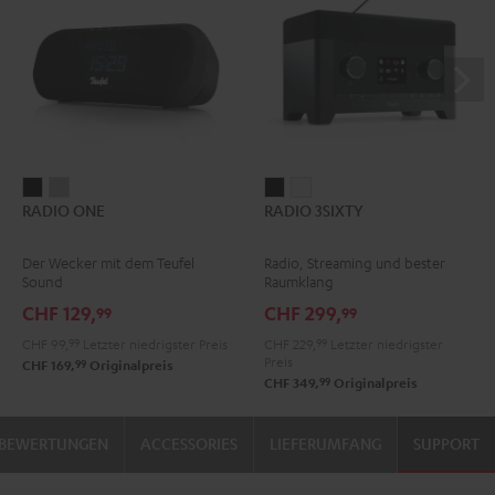
RADIO
RADIO
RADIO
RADIO
RADIO ONE
RADIO 3SIXTY
ONE
ONE
3SIXTY
3SIXTY
Black
Light
Schwarz
Weiß
Der Wecker mit dem Teufel
Radio, Streaming und bester
Gray
Sound
Raumklang
CHF 129,
CHF 299,
99
99
CHF 99,
99
Letzter niedrigster Preis
CHF 229,
99
Letzter niedrigster
Preis
99
CHF 169,
Originalpreis
99
CHF 349,
Originalpreis
BEWERTUNGEN
ACCESSORIES
LIEFERUMFANG
SUPPORT