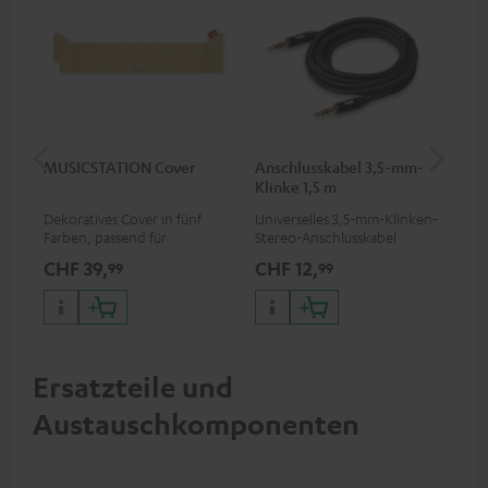
MUSICSTATION Cover
Anschlusskabel 3,5-mm-
Ver
Klinke 1,5 m
mm
Dekoratives Cover in fünf
Universelles 3,5-mm-Klinken-
Uni
Farben, passend für
Stereo-Anschlusskabel
Ste
MUSICSTATION
CHF 39,
CHF 12,
CH
99
99
Ersatzteile und
Austauschkomponenten