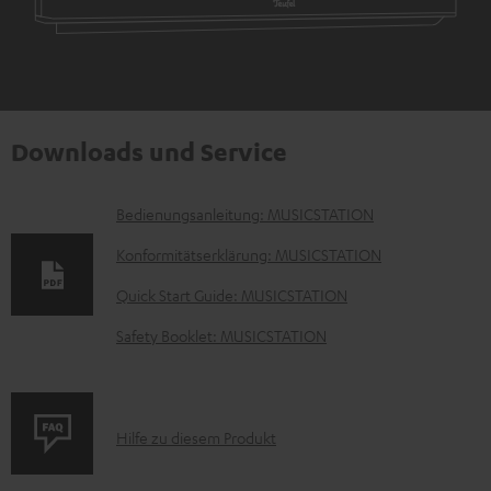
Downloads und Service
D
Bedienungsanleitung: MUSICSTATION
o
Konformitätserklärung: MUSICSTATION
k
Quick Start Guide: MUSICSTATION
u
Safety Booklet: MUSICSTATION
m
e
n
P
Hilfe zu diesem Produkt
t
r
e