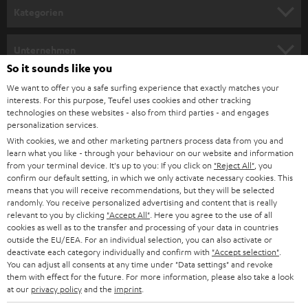
Kategorien
HEIMKINO
Unternehmen
So it sounds like you
HEIMKINO-KOMPLETTANLAGEN
SUPPORT
Teufel Onlineshops
We want to offer you a safe surfing experience that exactly matches your
interests. For this purpose, Teufel uses cookies and other tracking
SOUNDBARS
KARRIERE
technologies on these websites - also from third parties - and engages
DEUTSCHLAND
personalization services.
STEREO
With cookies, we and other marketing partners process data from you and
PRESSE & MARKETING
learn what you like - through your behaviour on our website and information
ÖSTERREICH
SMART HOME
from your terminal device. It's up to you: If you click on
"Reject All"
, you
GESCHÄFTSKUNDEN
confirm our default setting, in which we only activate necessary cookies. This
means that you will receive recommendations, but they will be selected
SCHWEIZ
BLUETOOTH-LAUTSPRECHER
PARTNERPROGRAMM
randomly. You receive personalized advertising and content that is really
relevant to you by clicking
"Accept All"
. Here you agree to the use of all
KOPFHÖRER
cookies as well as to the transfer and processing of your data in countries
NIEDERLANDE
BLOG
outside the EU/EEA. For an individual selection, you can also activate or
deactivate each category individually and confirm with
"Accept selection"
.
BLUETOOTH-KOPFHÖRER
NEWSLETTER
You can adjust all consents at any time under "Data settings" and revoke
BELGIEN
them with effect for the future. For more information, please also take a look
STEREOANLAGEN
at our
privacy policy
and the
imprint
.
STORES
FRANKREICH