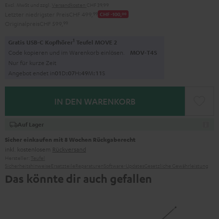
Excl. MwSt
und zzgl.
Versandkosten
CHF 39,99
Letzter niedrigster Preis
CHF 499,
99
CHF -100,
00
Originalpreis
CHF 599,
99
1
Gratis USB-C Kopfhörer
Teufel MOVE 2
Code kopieren und im Warenkorb einlösen.
MOV-T4S
Nur für kurze Zeit
Angebot endet in
0
1
D
:
0
7
H
:
4
9
M
:
0
9
S
IN DEN WARENKORB
Auf Lager
Sicher einkaufen mit 8 Wochen Rückgaberecht
inkl. kostenlosem
Rückversand
Hersteller:
Teufel
Sicherheitshinweise
Ersatzteile
Reparaturen
Software-Updates
Gesetzliche Gewährleistung
Das könnte dir auch gefallen