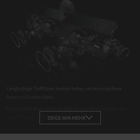
Langhubige Tiefftöner bieten hohe, verzerrungsfreie
Pegel und satten Bass
Nach außen abstrahlende Side-Firing-Töner sichern ein
raumfüllendes Klangbild
ZEIGE MIR MEHR