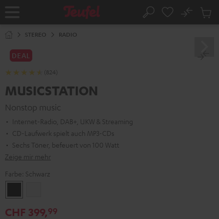
ZUM
NHALT
No
Abs
Startseite
Suche
RINGEN
Artike
im
STEREO
RADIO
Waren
DEAL
(824)
MUSICSTATION
Nonstop music
Internet-Radio, DAB+, UKW & Streaming
CD-Laufwerk spielt auch MP3-CDs
Sechs Töner, befeuert von 100 Watt
Zeige mir mehr
Farbe:
Schwarz
Schwarz
Weiß
CHF 399,
99