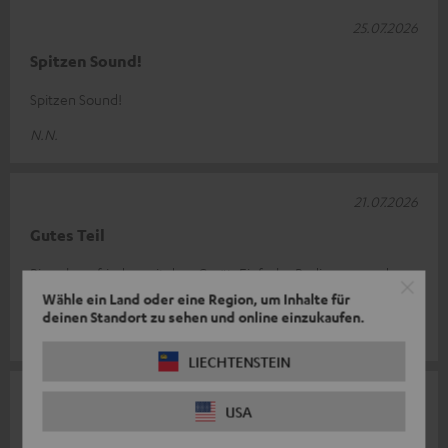
25.07.2026
Spitzen Sound!
Spitzen Sound!
N.N.
21.07.2026
Gutes Teil
Bin sehr zufrieden mit dem Gerät. Einfache Bedienung und
guter Sound.
Wähle ein Land oder eine Region, um Inhalte für
deinen Standort zu sehen und online einzukaufen.
Rolf Z.
LIECHTENSTEIN
18.07.2026
USA
Unbedingt erforderlich