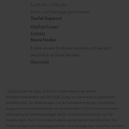
-
n
o
z
n
Sa 09:00 – 17:30 Uhr
L
t
n
u
Sonn- und Feiertage geschlossen
e
a
e
Teufel Support
m
x
k
n
Häufige Fragen
V
i
Kontakt
t
z
e
Store Finder
k
d
u
r
Erlebe unsere Produkte hautnah und lass dich
o
a
r
s
persönlich im Store beraten.
n
t
G
Übersicht
a
e
a
n
n
r
d
a
1
Gültig bis 08.08.2026, 23:59 Uhr. Gratis Move 2 ab einem
n
Mindesteinkaufswert von 300 EUR. Gültig nur beim Kauf ausgewählter
Produkte bzw. für Bestellungen mit teilnahmeberechtigten Produkten.
t
Ausgenommen sind Produkte von Drittanbietern (Third-Party-Produkte).
i
Nicht gültig für bereits getätigte Käufe. Keine Barauszahlung. Nur für
Privatkunden. Nicht mit anderen Aktionsgutscheinen kombinierbar. Der
e
Weiterverkauf von Aktionsgutscheinen ist untersagt. Der Gutschein verliert