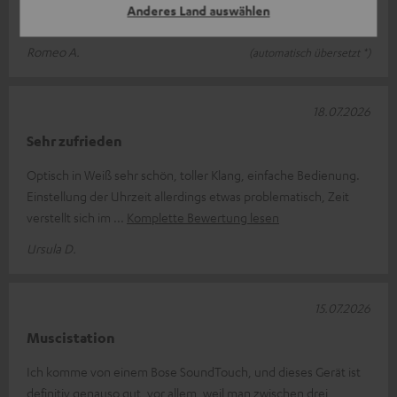
Anderes Land auswählen
Schöner Radio-CD-Player, mit allem Komfort ausgestattet
Romeo A.
(automatisch übersetzt *)
18.07.2026
Sehr zufrieden
Optisch in Weiß sehr schön, toller Klang, einfache Bedienung.
Einstellung der Uhrzeit allerdings etwas problematisch, Zeit
verstellt sich im
Komplette Bewertung lesen
Ursula D.
15.07.2026
Muscistation
Ich komme von einem Bose SoundTouch, und dieses Gerät ist
definitiv genauso gut, vor allem, weil man zwischen drei