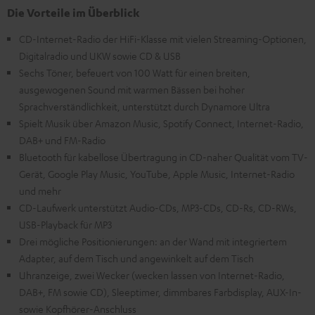
Die Vorteile im Überblick
CD-Internet-Radio der HiFi-Klasse mit vielen Streaming-Optionen,
Digitalradio und UKW sowie CD & USB
Sechs Töner, befeuert von 100 Watt für einen breiten,
ausgewogenen Sound mit warmen Bässen bei hoher
Sprachverständlichkeit, unterstützt durch Dynamore Ultra
Spielt Musik über Amazon Music, Spotify Connect, Internet-Radio,
DAB+ und FM-Radio
Bluetooth für kabellose Übertragung in CD-naher Qualität vom TV-
Gerät, Google Play Music, YouTube, Apple Music, Internet-Radio
und mehr
CD-Laufwerk unterstützt Audio-CDs, MP3-CDs, CD-Rs, CD-RWs,
USB-Playback für MP3
Drei mögliche Positionierungen: an der Wand mit integriertem
Adapter, auf dem Tisch und angewinkelt auf dem Tisch
Uhranzeige, zwei Wecker (wecken lassen von Internet-Radio,
DAB+, FM sowie CD), Sleeptimer, dimmbares Farbdisplay, AUX-In-
sowie Kopfhörer-Anschluss