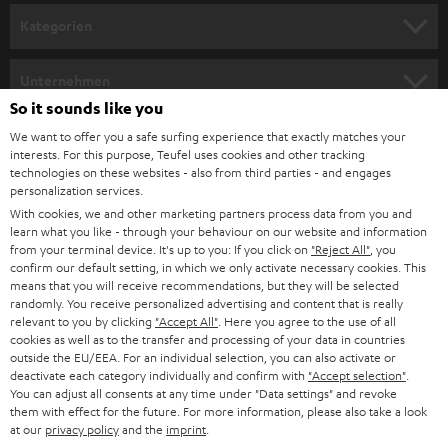
Kategorien
HEIMKINO
Unternehmen
So it sounds like you
HEIMKINO-KOMPLETTANLAGEN
SUPPORT
Teufel Onlineshops
We want to offer you a safe surfing experience that exactly matches your
interests. For this purpose, Teufel uses cookies and other tracking
SOUNDBARS
KARRIERE
technologies on these websites - also from third parties - and engages
DEUTSCHLAND
personalization services.
STEREO
With cookies, we and other marketing partners process data from you and
PRESSE & MARKETING
learn what you like - through your behaviour on our website and information
ÖSTERREICH
SMART HOME
from your terminal device. It's up to you: If you click on
"Reject All"
, you
GESCHÄFTSKUNDEN
confirm our default setting, in which we only activate necessary cookies. This
means that you will receive recommendations, but they will be selected
SCHWEIZ
BLUETOOTH-LAUTSPRECHER
PARTNERPROGRAMM
randomly. You receive personalized advertising and content that is really
relevant to you by clicking
"Accept All"
. Here you agree to the use of all
KOPFHÖRER
cookies as well as to the transfer and processing of your data in countries
NIEDERLANDE
BLOG
outside the EU/EEA. For an individual selection, you can also activate or
deactivate each category individually and confirm with
"Accept selection"
.
BLUETOOTH-KOPFHÖRER
NEWSLETTER
You can adjust all consents at any time under "Data settings" and revoke
BELGIEN
them with effect for the future. For more information, please also take a look
STEREOANLAGEN
at our
privacy policy
and the
imprint
.
STORES