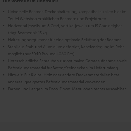
Die Vorteile im Überblick
Universelle Beamer-Deckenhalterung, kompatibel zu allen hier im
Teufel Webshop erhältlichen Beamern und Projektoren
Horizontal jeweils um 8 Grad, vertikal jeweils um 15 Grad neigbar,
trägt Beamer bis 15 kg
Halterung sorgt immer für eine optimale Belüftung der Beamer
Stabil aus Stahl und Aluminium gefertigt, Kabelverlegung im Rohr
möglich (nur 3040 Pro und 4060 Pro)
Unterschiedliche Schrauben zur optimalen Geräteaufnahme sowie
Befestigungsmaterial für Beton/Steindecken im Lieferumfang
Hinweis: Für Rigips, Holz oder andere Deckenmaterialien bitte
anderes, geeignetes Befestigungsmaterial verwenden
Farben und Längen im Drop-Down-Menü oben rechts auswählbar