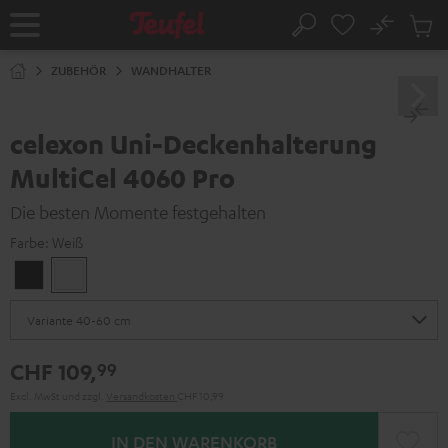
ZUM
NHALT
No
Abs
Startseite
Suche
RINGEN
Artike
im
ZUBEHÖR
WANDHALTER
Waren
celexon Uni-Deckenhalterung
MultiCel 4060 Pro
Die besten Momente festgehalten
Farbe:
Weiß
Schwarz
Weiß
CHF 109,
99
Excl. MwSt
und zzgl.
Versandkosten
CHF 10,99
IN DEN WARENKORB