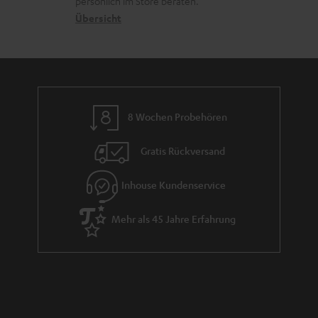
s
persönlich im Store beraten.
n
t
G
Übersicht
a
e
a
n
n
r
d
a
n
8 Wochen Probehören
t
i
Gratis Rückversand
e
Inhouse Kundenservice
Mehr als 45 Jahre Erfahrung