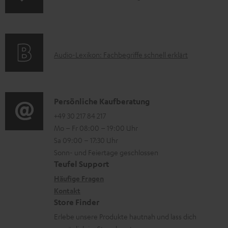
A
e
n
m
Q
r
f
a
s
u
o
t
A
Audio-Lexikon: Fachbegriffe schnell erklärt
n
r
i
u
t
m
o
d
e
a
n
i
K
Persönliche Kaufberatung
r
t
e
o
o
+49 30 217 84 217
l
i
n
Mo – Fr 08:00 – 19:00 Uhr
-
n
a
o
z
Sa 09:00 – 17:30 Uhr
L
t
d
n
u
Sonn- und Feiertage geschlossen
e
a
e
e
Teufel Support
m
x
k
n
n
Häufige Fragen
V
i
Kontakt
t
z
e
Store Finder
k
d
u
r
Erlebe unsere Produkte hautnah und lass dich
o
a
r