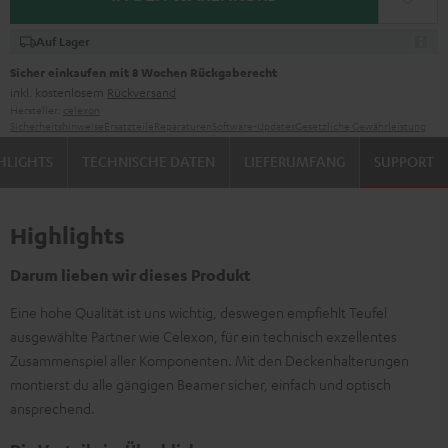
Auf Lager
Sicher einkaufen mit 8 Wochen Rückgaberecht
inkl. kostenlosem
Rückversand
Hersteller:
celexon
Sicherheitshinweise
Ersatzteile
Reparaturen
Software-Updates
Gesetzliche Gewährleistung
HLIGHTS
TECHNISCHE DATEN
LIEFERUMFANG
SUPPORT
Highlights
Darum lieben wir dieses Produkt
Eine hohe Qualität ist uns wichtig, deswegen empfiehlt Teufel
ausgewählte Partner wie Celexon, für ein technisch exzellentes
Zusammenspiel aller Komponenten. Mit den Deckenhalterungen
montierst du alle gängigen Beamer sicher, einfach und optisch
ansprechend.