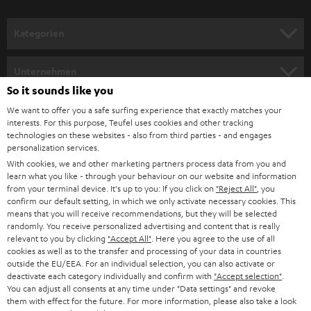
Kategorien
HEIMKINO
Unternehmen
So it sounds like you
HEIMKINO-KOMPLETTANLAGEN
SUPPORT
Teufel Onlineshops
We want to offer you a safe surfing experience that exactly matches your
interests. For this purpose, Teufel uses cookies and other tracking
SOUNDBARS
KARRIERE
technologies on these websites - also from third parties - and engages
DEUTSCHLAND
personalization services.
STEREO
With cookies, we and other marketing partners process data from you and
PRESSE & MARKETING
learn what you like - through your behaviour on our website and information
ÖSTERREICH
SMART HOME
from your terminal device. It's up to you: If you click on
"Reject All"
, you
GESCHÄFTSKUNDEN
confirm our default setting, in which we only activate necessary cookies. This
means that you will receive recommendations, but they will be selected
SCHWEIZ
BLUETOOTH-LAUTSPRECHER
PARTNERPROGRAMM
randomly. You receive personalized advertising and content that is really
relevant to you by clicking
"Accept All"
. Here you agree to the use of all
KOPFHÖRER
cookies as well as to the transfer and processing of your data in countries
NIEDERLANDE
BLOG
outside the EU/EEA. For an individual selection, you can also activate or
deactivate each category individually and confirm with
"Accept selection"
.
BLUETOOTH-KOPFHÖRER
NEWSLETTER
You can adjust all consents at any time under "Data settings" and revoke
BELGIEN
them with effect for the future. For more information, please also take a look
STEREOANLAGEN