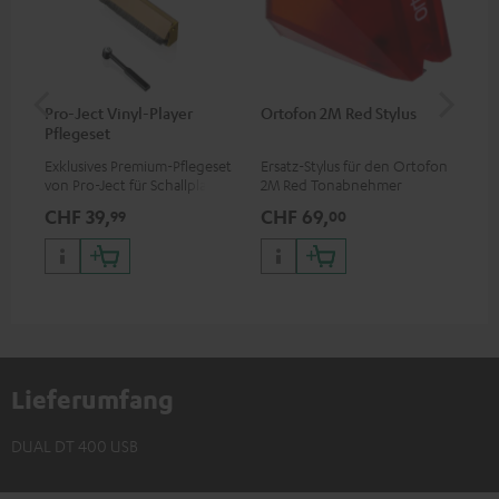
Pro-Ject Vinyl-Player
Ortofon 2M Red Stylus
Or
Pflegeset
To
Exklusives Premium-Pflegeset
Ersatz-Stylus für den Ortofon
Mo
von Pro-Ject für Schallplatten
2M Red Tonabnehmer
To
und - spieler, nur im Teufel
Ort
CHF 39,
CHF 69,
CH
99
00
Webshop erhältlich
leb
wa
Lieferumfang
DUAL DT 400 USB