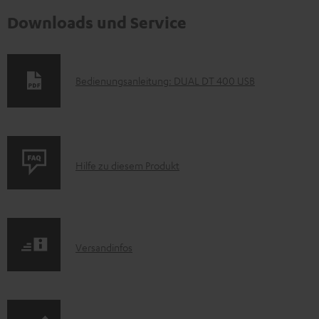
Downloads und Service
D
Bedienungsanleitung: DUAL DT 400 USB
o
k
u
P
m
Hilfe zu diesem Produkt
r
e
o
n
d
t
I
Versandinfos
u
e
n
k
z
f
t
u
o
F
m