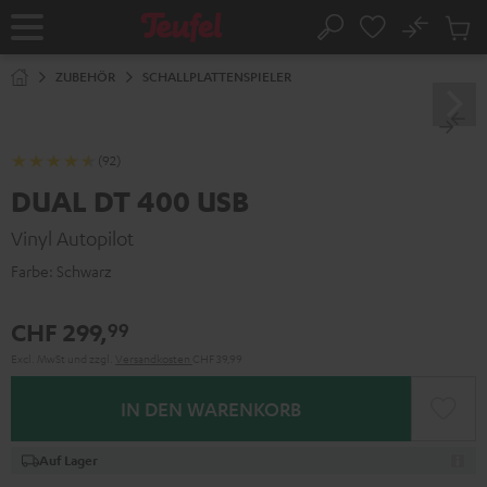
ZUM
NHALT
No
Abs
Startseite
Suche
RINGEN
Artike
im
ZUBEHÖR
SCHALLPLATTENSPIELER
Waren
(92)
DUAL DT 400 USB
Vinyl Autopilot
Farbe:
Schwarz
CHF 299,
99
Excl. MwSt
und zzgl.
Versandkosten
CHF 39,99
IN DEN WARENKORB
Auf Lager