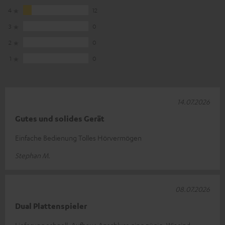
4
12
3
0
2
0
1
0
14.07.2026
Gutes und solides Gerät
Einfache Bedienung Tolles Hörvermögen
Stephan M.
08.07.2026
Dual Plattenspieler