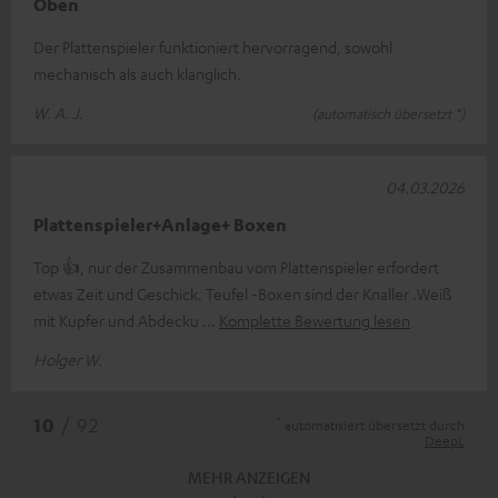
Oben
Der Plattenspieler funktioniert hervorragend, sowohl
mechanisch als auch klanglich.
W. A. J.
(automatisch übersetzt *)
04.03.2026
Plattenspieler+Anlage+ Boxen
Top 👍, nur der Zusammenbau vom Plattenspieler erfordert
etwas Zeit und Geschick. Teufel -Boxen sind der Knaller .Weiß
mit Kupfer und Abdecku
Komplette Bewertung lesen
Holger W.
*
10
/ 92
automatisiert übersetzt durch
DeepL
MEHR ANZEIGEN