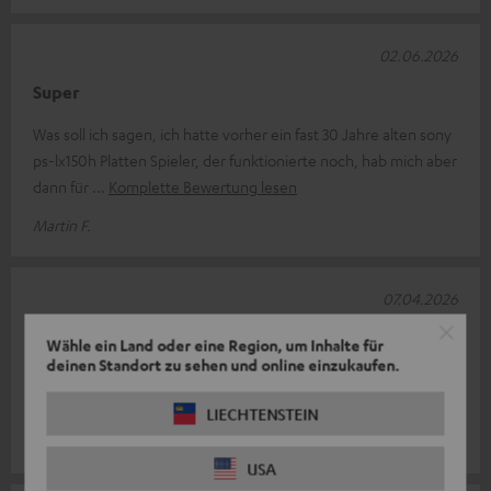
02.06.2026
Super
Was soll ich sagen, ich hatte vorher ein fast 30 Jahre alten sony
ps-lx150h Platten Spieler, der funktionierte noch, hab mich aber
dann für
Komplette Bewertung lesen
Martin F.
07.04.2026
Plattenspieler
Wähle ein Land oder eine Region, um Inhalte für
deinen Standort zu sehen und online einzukaufen.
Tolles Update, spielt sich gut und der Sound ist echt super.
Schnelle Lieferung
LIECHTENSTEIN
Alex K.
(automatisch übersetzt *)
USA