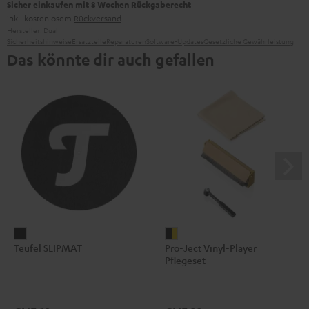
Sicher einkaufen mit 8 Wochen Rückgaberecht
inkl. kostenlosem
Rückversand
Hersteller:
Dual
Sicherheitshinweise
Ersatzteile
Reparaturen
Software-Updates
Gesetzliche Gewährleistung
Das könnte dir auch gefallen
Teufel
Pro-
Teufel SLIPMAT
Pro-Ject Vinyl-Player
SLIPMAT
Ject
Pflegeset
Schwarz
Vinyl-
Player
Pflegeset