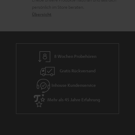
o
a
r
s
persönlich im Store beraten.
n
t
G
Übersicht
a
e
a
n
n
r
d
a
n
8 Wochen Probehören
t
i
Gratis Rückversand
e
Inhouse Kundenservice
Mehr als 45 Jahre Erfahrung