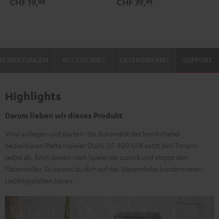
CHF 19,
CHF 39,
99
99
Schwarz
/
Gold
BEWERTUNGEN
ACCESSORIES
LIEFERUMFANG
SUPPORT
Highlights
Darum lieben wir dieses Produkt
Vinyl auflegen und starten: die Automatik des komfortabel
bedienbaren Plattenspieler DUAL DT 400 USB setzt den Tonarm
selbst ab, führt diesen nach Spielende zurück und stoppt den
Plattenteller. So kannst du dich auf das Wesentliche konzentrieren:
Lieblingsplatten hören.