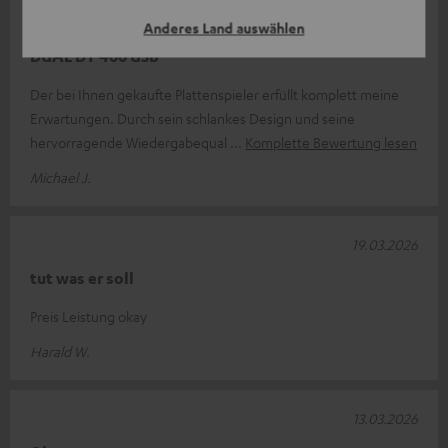
25.03.2026
Anderes Land auswählen
DUAL DT 400 USB
Der bei Ihnen gekaufte Plattenspieler erfüllt komplett meine
Erwartungen. Durch sein schlankes Design und seine
hervorragende Wiedergabequal
Komplette Bewertung lesen
Michael J.
19.03.2026
tut was er soll
Preis Leistung okay
Harald W.
13.03.2026