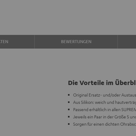
ATEN
BEWERTUNGEN
Die Vorteile im Überbl
Original Ersatz- und/oder Austa
Aus Silikon: weich und hautvertr
Passend erhältlich in allen SUPRE
Jeweils ein Paar in der Größe S u
Sorgen für einen dichten Ohrabsc