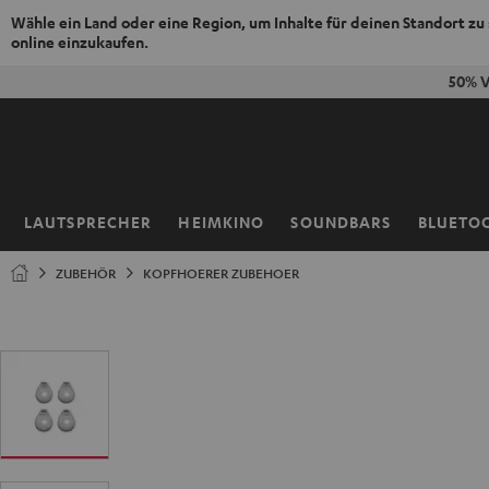
Wähle ein Land oder eine Region, um Inhalte für deinen Standort zu
online einzukaufen.
ZUM
50% V
NHALT
RINGEN
LAUTSPRECHER
HEIMKINO
SOUNDBARS
BLUETO
Startseite
ZUBEHÖR
KOPFHOERER ZUBEHOER