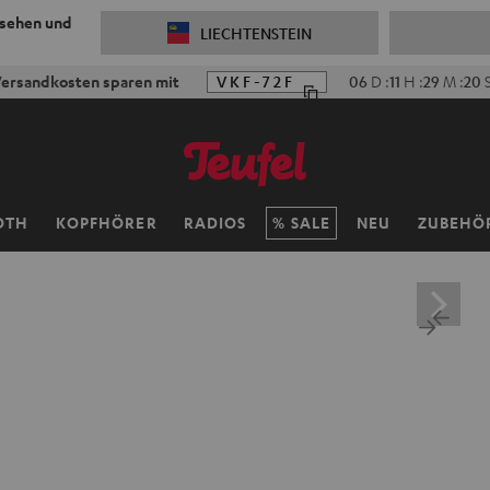
 sehen und
LIECHTENSTEIN
ersandkosten sparen mit
VKF-72F
06
D
:
11
H
:
29
M
:
19
S
OTH
KOPFHÖRER
RADIOS
SALE
NEU
ZUBEHÖ