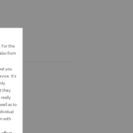
 For this
also from
hat you
vice. It's
nly
t they
really
well as to
dividual
rm with
 effect