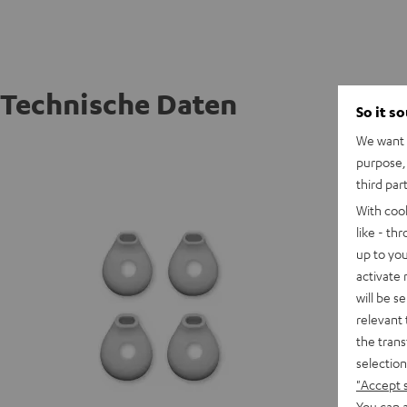
Technische Daten
So it s
We want t
SUPREME
purpose, 
third par
With coo
like - th
up to you
activate
will be s
relevant 
the trans
selection
"Accept 
You can a