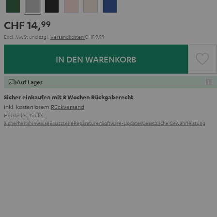
Ivy
Moon
Night
Pale
Sand
Space
Green
Gray
Black
Gold
White
Blue
CHF 14,
99
Excl. MwSt
und zzgl.
Versandkosten
CHF 9,99
IN DEN WARENKORB
Auf Lager
Sicher einkaufen mit 8 Wochen Rückgaberecht
inkl. kostenlosem
Rückversand
Hersteller:
Teufel
Sicherheitshinweise
Ersatzteile
Reparaturen
Software-Updates
Gesetzliche Gewährleistung