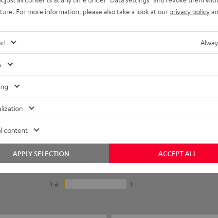
uture. For more information, please also take a look at our
privacy policy
an
ed
Alway
s
ing
lization
5
17
l content
4
10
APPLY SELECTION
ACCEPT ALL
3
0
2
2
1
1