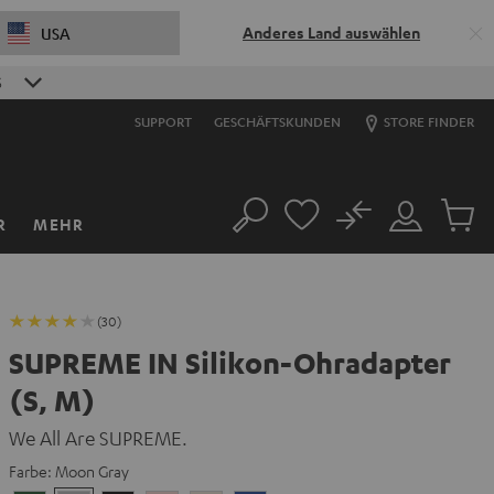
Anderes Land auswählen
USA
SUPPORT
GESCHÄFTSKUNDEN
STORE FINDER
No
R
MEHR
Suche
Mein
Artikel
Konto
im
Warenk
(30)
SUPREME IN Silikon-Ohradapter
(S, M)
We All Are SUPREME.
Farbe:
Moon Gray