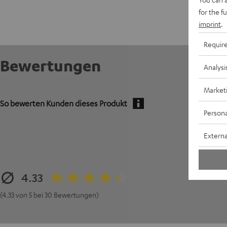
for the f
imprint
.
Requir
Bewertungen
Analysi
Market
So bewerten Kunden dieses Produkt
Persona
Externa
4.33
(4.33 von 5 bei 30 Bewertungen)