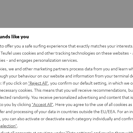
ounds like you
o offer you a safe surfing experience that exactly matches your interests.
 IN Silikon-Ohradapter (S, M)
Teufel uses cookies and other tracking technologies on these websites - 
ties - and engages personalization services.
kies, we and other marketing partners process data from you and learn w
rough your behaviour on our website and information from your terminal de
: If you click on
"Reject All"
, you confirm our default setting, in which we o
 necessary cookies. This means that you will receive recommendations, bu
elected randomly. You receive personalized advertising and content that is 
to you by clicking
"Accept All"
. Here you agree to the use of all cookies as 
fer and processing of your data in countries outside the EU/EEA. For an in
, you can also activate or deactivate each category individually and confi
selection"
.
djust all consents at any time under "Data settings" and revoke them with