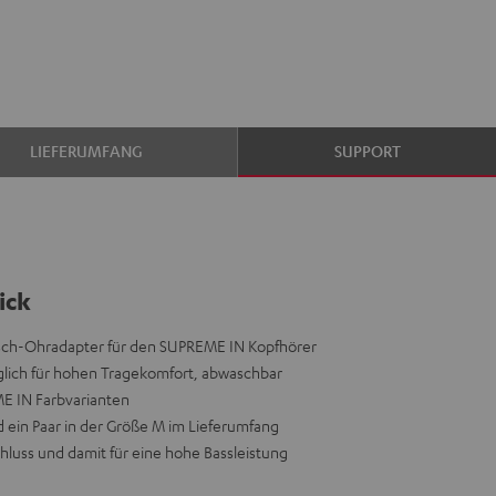
LIEFERUMFANG
SUPPORT
ick
usch-Ohradapter für den SUPREME IN Kopfhörer
äglich für hohen Tragekomfort, abwaschbar
ME IN Farbvarianten
nd ein Paar in der Größe M im Lieferumfang
hluss und damit für eine hohe Bassleistung