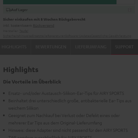
Auf Lager
Sicher einkaufen mit 8 Wochen Rückgaberecht
inkl. kostenlosem
Rückversand
Hersteller:
Teufel
Sicherheitshinweise
Ersatzteile
Reparaturen
Software-Updates
Gesetzliche Gewährleistung
HIGHLIGHTS
BEWERTUNGEN
LIEFERUMFANG
SUPPORT
Highlights
Die Vorteile im Überblick
Ersatz- und/oder Austausch-Silikon-Ear-Tips für AIRY SPORTS
Beinhaltet drei unterschiedlich große, antibakterielle Ear-Tips aus
weichem Silikon
Geeignet zum Nachkauf bei Verlust oder Defekt eines oder
mehrerer Ear Tips aus dem Original-Lieferumfang
Hinweis: diese Adapter sind nicht passend für den AIRY SPORTS
TWS sondern ausschließlich für AIRY SPORTS