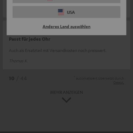
Monika M.
USA
Anderes Land auswählen
13.06.2025
Passt für jedes Ohr
Auch als Ersatzteil mit Versandkosten noch preiswert.
Thomas K.
*
10
/ 44
automatisiert übersetzt durch
DeepL
MEHR ANZEIGEN