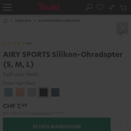
ZUM
NHALT
No
Abs
Startseite
Suche
RINGEN
Artike
im
ZUBEHÖR
KOPFHOERER ZUBEHOER
Waren
(44)
AIRY SPORTS Silikon-Ohradapter
(S, M, L)
Push your limits.
Farbe:
Night Black
Arctic
Coral
Moon
Night
Steel
Blue
Pink
Gray
Black
Blue
CHF 7,
99
Excl. MwSt
und zzgl.
Versandkosten
CHF 6,99
IN DEN WARENKORB