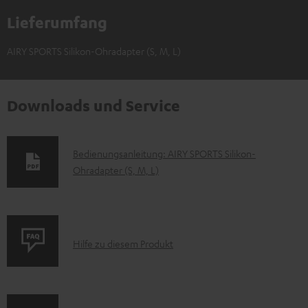
Lieferumfang
AIRY SPORTS Silikon-Ohradapter (S, M, L)
Downloads und Service
D
Bedienungsanleitung: AIRY SPORTS Silikon-
Ohradapter (S, M, L)
o
k
u
m
P
Hilfe zu diesem Produkt
e
r
n
o
t
d