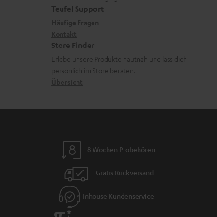
e
a
e
e
Teufel Support
m
x
k
n
n
Häufige Fragen
V
i
Kontakt
t
z
e
Store Finder
k
d
u
r
Erlebe unsere Produkte hautnah und lass dich
o
a
r
s
persönlich im Store beraten.
n
t
G
Übersicht
a
e
a
n
n
r
d
a
n
8 Wochen Probehören
t
i
Gratis Rückversand
e
Inhouse Kundenservice