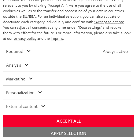
relevant to you by clicking
"Accept All"
. Here you agree to the use of all
KOPFHÖRER
cookies as well as to the transfer and processing of your data in countries
NIEDERLANDE
BLOG
outside the EU/EEA. For an individual selection, you can also activate or
deactivate each category individually and confirm with
"Accept selection"
.
BLUETOOTH-KOPFHÖRER
NEWSLETTER
You can adjust all consents at any time under "Data settings" and revoke
BELGIEN
them with effect for the future. For more information, please also take a look
STEREOANLAGEN
at our
privacy policy
and the
imprint
.
STORES
FRANKREICH
LAUTSPRECHER
Required
Always active
DEINE VORTEILE BEI TEUFEL
POLEN
ULTIMA-SERIE
Analysis
TEUFEL STORY
Technische Änderungen, Tippfehler und Irrtum vorbehalten. Das auf unseren
IN-EAR-KOPFHÖRER
Marketing
SPANIEN
UNSER MANAGEMENT
Fotos abgebildete Zubehör ist nicht im Lieferumfang enthalten. Etwaige
Entsorgungsgebühren für Batterien sind im Preis inbegriffen.
FANSHOP
Personalization
NACHHALTIGKEIT
ITALIEN
©2026 Lautsprecher Teufel GmbH - All rights reserved.
NEUHEITEN
External content
UNSERE WERTE
USA
Impressum
AGB
Datenschutz
Daten-Einstellungen
EU Data Act
BARRIEREFREIHEIT
ACCEPT ALL
Vertrag widerrufen
WEITERE LÄNDER
Chat
APPLY SELECTION
starten