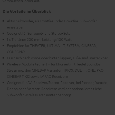
verbrauchen locker auf.
Die Vorteile im Überblick
Aktiv-Subwoofer, als Frontfire- oder Downfire-Subwoofer
einsetzbar
Geeignet für Surround- und Stereo-Sets
1 x Tieftöner 200 mm, Leistung: 100 Watt
Empfohlen für THEATER, ULTIMA, LT, SYSTEM, CINEBAR,
CONSONO
Lässt sich nach vorne oder hinten kippen, Füße sind umsteckbar
Wireless-Modul integriert – funktioniert mit Teufel Soundbar
Streaming, den CINEBAR Varianten TRIOS, DUETT, ONE, PRO,
CINEBAR 11/22 sowie IMPAQ Receivern
Geeignet für AV-Receiver/Stereo-Receiver, bei Pioneer, Yamaha,
Denon oder Marantz-Receivern wird der optional erhältliche
Subwoofer Wireless Transmitter benötigt