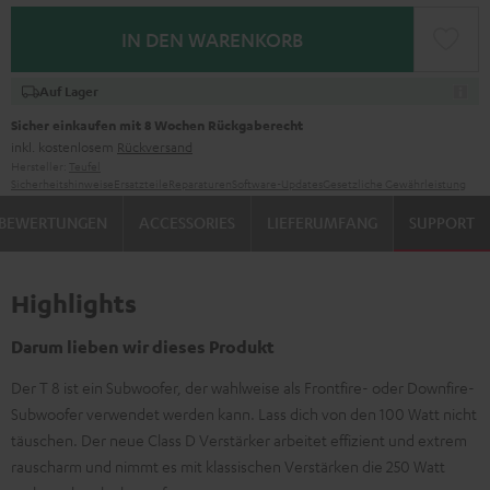
IN DEN WARENKORB
Auf Lager
Sicher einkaufen mit 8 Wochen Rückgaberecht
inkl. kostenlosem
Rückversand
Hersteller:
Teufel
Sicherheitshinweise
Ersatzteile
Reparaturen
Software-Updates
Gesetzliche Gewährleistung
BEWERTUNGEN
ACCESSORIES
LIEFERUMFANG
SUPPORT
Highlights
Darum lieben wir dieses Produkt
Der T 8 ist ein Subwoofer, der wahlweise als Frontfire- oder Downfire-
Subwoofer verwendet werden kann. Lass dich von den 100 Watt nicht
täuschen. Der neue Class D Verstärker arbeitet effizient und extrem
rauscharm und nimmt es mit klassischen Verstärken die 250 Watt