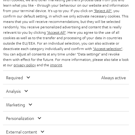
learn what you like - through your behaviour on our website and information
ÖSTERREICH
SMART HOME
from your terminal device. It's up to you: If you click on
"Reject All"
, you
GESCHÄFTSKUNDEN
confirm our default setting, in which we only activate necessary cookies. This
means that you will receive recommendations, but they will be selected
SCHWEIZ
BLUETOOTH-LAUTSPRECHER
PARTNERPROGRAMM
randomly. You receive personalized advertising and content that is really
relevant to you by clicking
"Accept All"
. Here you agree to the use of all
KOPFHÖRER
cookies as well as to the transfer and processing of your data in countries
NIEDERLANDE
BLOG
outside the EU/EEA. For an individual selection, you can also activate or
deactivate each category individually and confirm with
"Accept selection"
.
BLUETOOTH-KOPFHÖRER
NEWSLETTER
You can adjust all consents at any time under "Data settings" and revoke
BELGIEN
them with effect for the future. For more information, please also take a look
STEREOANLAGEN
at our
privacy policy
and the
imprint
.
STORES
FRANKREICH
LAUTSPRECHER
Required
Always active
DEINE VORTEILE BEI TEUFEL
POLEN
ULTIMA-SERIE
Analysis
TEUFEL STORY
Technische Änderungen, Tippfehler und Irrtum vorbehalten. Das auf unseren
IN-EAR-KOPFHÖRER
Marketing
SPANIEN
UNSER MANAGEMENT
Fotos abgebildete Zubehör ist nicht im Lieferumfang enthalten. Etwaige
Entsorgungsgebühren für Batterien sind im Preis inbegriffen.
FANSHOP
Personalization
NACHHALTIGKEIT
ITALIEN
©2026 Lautsprecher Teufel GmbH - All rights reserved.
NEUHEITEN
External content
UNSERE WERTE