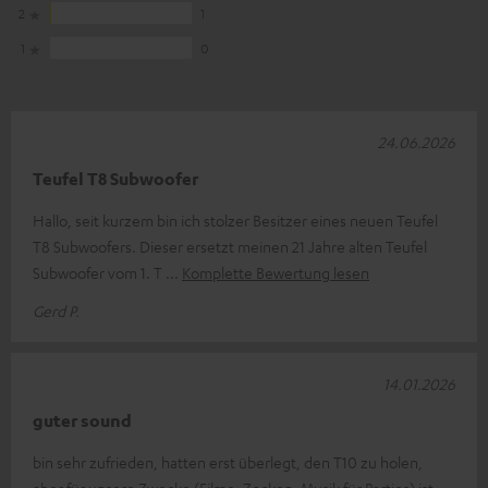
2
1
1
0
24.06.2026
Teufel T8 Subwoofer
Hallo, seit kurzem bin ich stolzer Besitzer eines neuen Teufel
T8 Subwoofers. Dieser ersetzt meinen 21 Jahre alten Teufel
Subwoofer vom 1. T
Komplette Bewertung lesen
Gerd P.
14.01.2026
guter sound
bin sehr zufrieden, hatten erst überlegt, den T10 zu holen,