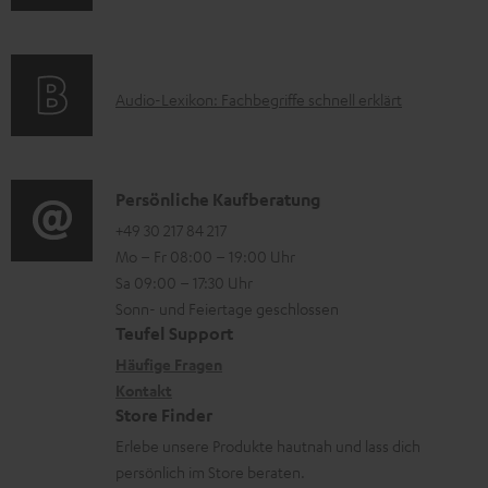
n
m
Q
n
f
a
s
t
o
t
e
A
Audio-Lexikon: Fachbegriffe schnell erklärt
r
i
r
u
m
o
l
d
a
n
a
i
K
Persönliche Kaufberatung
t
e
d
o
o
+49 30 217 84 217
i
n
e
Mo – Fr 08:00 – 19:00 Uhr
-
n
o
z
n
Sa 09:00 – 17:30 Uhr
L
t
n
u
Sonn- und Feiertage geschlossen
e
a
e
Teufel Support
m
x
k
n
Häufige Fragen
V
i
Kontakt
t
z
e
Store Finder
k
d
u
r
Erlebe unsere Produkte hautnah und lass dich
o
a
r
s
persönlich im Store beraten.