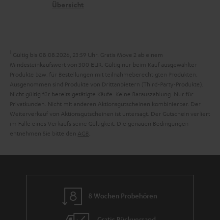
n
t
G
Übersicht
a
e
a
n
n
r
d
a
1
Gültig bis 08.08.2026, 23:59 Uhr. Gratis Move 2 ab einem
n
Mindesteinkaufswert von 300 EUR. Gültig nur beim Kauf ausgewählter
Produkte bzw. für Bestellungen mit teilnahmeberechtigten Produkten.
t
Ausgenommen sind Produkte von Drittanbietern (Third-Party-Produkte).
i
Nicht gültig für bereits getätigte Käufe. Keine Barauszahlung. Nur für
Privatkunden. Nicht mit anderen Aktionsgutscheinen kombinierbar. Der
e
Weiterverkauf von Aktionsgutscheinen ist untersagt. Der Gutschein verliert
im Falle eines Verkaufs seine Gültigkeit. Die genauen Bedingungen
entnehmen Sie bitte den
AGB
.
8 Wochen Probehören
Gratis Rückversand