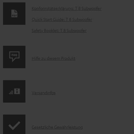
o
Konformitätserklärung: T 8 Subwoofer
k
Quick Start Guide: T 8 Subwoofer
u
Safety Booklet: T 8 Subwoofer
m
e
n
P
Hilfe zu diesem Produkt
t
r
e
o
z
d
u
I
Versandinfos
u
m
n
k
H
f
t
e
o
F
r
I
Gesetzliche Gewährleistung
r
A
u