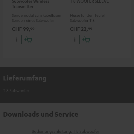
Subwoofer Wireless
T 8 WOOFER SLEEVE
Transmitter
Sendemodul zum kabellosen
Husse für den Teufel
Senden eines Subwoofer-
Subwoofer T 8
Signals
CHF 99,
CHF 22,
99
99
Lieferumfang
T 8 Subwoofer
Downloads und Service
D
Bedienungsanleitung: T 8 Subwoofer