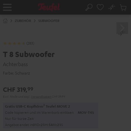
ZUM
NHALT
No
Abs
Startseite
Suche
RINGEN
Artike
im
ZUBEHÖR
SUBWOOFER
Waren
(283)
T 8 Subwoofer
Achterbass
Farbe:
Schwarz
CHF 319,
99
Excl. MwSt
und zzgl.
Versandkosten
CHF 39,99
1
Gratis USB-C Kopfhörer
Teufel MOVE 2
Code kopieren und im Warenkorb einlösen.
MOV-T4S
Nur für kurze Zeit
Angebot endet in
0
1
D
:
2
1
H
:
5
4
M
:
2
0
S