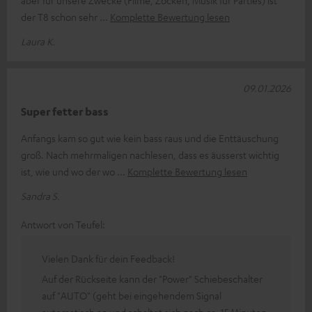
aber für unsere Zwecke (Filme, Zocken, Musik für Parties) ist
der T8 schon sehr
Komplette Bewertung lesen
Laura K.
09.01.2026
Super fetter bass
Anfangs kam so gut wie kein bass raus und die Enttäuschung
groß. Nach mehrmaligen nachlesen, dass es äusserst wichtig
ist, wie und wo der wo
Komplette Bewertung lesen
Sandra S.
Antwort von Teufel:
Vielen Dank für dein Feedback!
Auf der Rückseite kann der "Power" Schiebeschalter
auf "AUTO" (geht bei eingehendem Signal