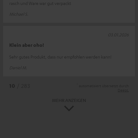
rasch und Ware war gut verpackt
Michael S.
03.01.2026
Klein aber oho!
Sehr gutes Produkt, dass nur empfohlen werden kann!
Daniel M.
*
10
/ 283
automatisiert übersetzt durch
DeepL
MEHR ANZEIGEN