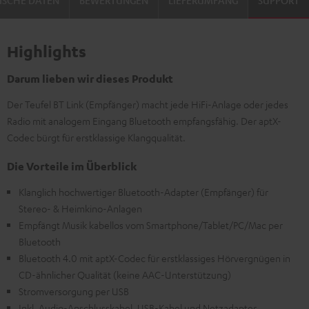
Highlights
Darum lieben wir dieses Produkt
Der Teufel BT Link (Empfänger) macht jede HiFi-Anlage oder jedes
Radio mit analogem Eingang Bluetooth empfangsfähig. Der aptX-
Codec bürgt für erstklassige Klangqualität.
Die Vorteile im Überblick
Klanglich hochwertiger Bluetooth-Adapter (Empfänger) für
Stereo- & Heimkino-Anlagen
Empfängt Musik kabellos vom Smartphone/Tablet/PC/Mac per
Bluetooth
Bluetooth 4.0 mit aptX-Codec für erstklassiges Hörvergnügen in
CD-ähnlicher Qualität (keine AAC-Unterstützung)
Stromversorgung per USB
Inkl. Audio-Anschlusskabel, USB-Kabel und Netzadapter