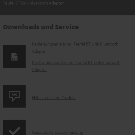
Teufel BT Link Bluetooth Adapter
Downloads und Service
D
Bedienungsanleitung: Teufel BT Link Bluetooth
Adapter
o
k
Konformitätserklärung: Teufel BT Link Bluetooth
Adapter
u
m
e
P
n
Hilfe zu diesem Produkt
r
t
o
e
d
z
I
Gesetzliche Gewährleistung
u
u