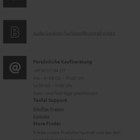
n
k
m
f
t
H
o
F
e
A
Audio-Lexikon: Fachbegriffe schnell erklärt
r
A
r
u
m
Q
u
d
a
s
n
i
K
Persönliche Kaufberatung
t
t
o
o
+49 30 217 84 217
i
e
Mo – Fr 08:00 – 19:00 Uhr
-
n
o
r
Sa 09:00 – 17:30 Uhr
L
t
n
l
Sonn- und Feiertage geschlossen
e
a
e
Teufel Support
a
x
k
n
Häufige Fragen
d
i
Kontakt
t
z
e
Store Finder
k
d
u
n
Erlebe unsere Produkte hautnah und lass dich
o
a
r
persönlich im Store beraten.