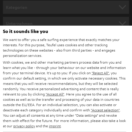
Kategorien
HEIMKINO
Unternehmen
So it sounds like you
HEIMKINO-KOMPLETTANLAGEN
SUPPORT
Teufel Onlineshops
We want to offer you a safe surfing experience that exactly matches your
interests. For this purpose, Teufel uses cookies and other tracking
SOUNDBARS
KARRIERE
technologies on these websites - also from third parties - and engages
DEUTSCHLAND
personalization services.
STEREO
With cookies, we and other marketing partners process data from you and
PRESSE & MARKETING
learn what you like - through your behaviour on our website and information
ÖSTERREICH
SMART HOME
from your terminal device. It's up to you: If you click on
"Reject All"
, you
GESCHÄFTSKUNDEN
confirm our default setting, in which we only activate necessary cookies. This
means that you will receive recommendations, but they will be selected
SCHWEIZ
BLUETOOTH-LAUTSPRECHER
PARTNERPROGRAMM
randomly. You receive personalized advertising and content that is really
relevant to you by clicking
"Accept All"
. Here you agree to the use of all
KOPFHÖRER
cookies as well as to the transfer and processing of your data in countries
NIEDERLANDE
BLOG
outside the EU/EEA. For an individual selection, you can also activate or
deactivate each category individually and confirm with
"Accept selection"
.
BLUETOOTH-KOPFHÖRER
NEWSLETTER
You can adjust all consents at any time under "Data settings" and revoke
BELGIEN
them with effect for the future. For more information, please also take a look
STEREOANLAGEN
at our
privacy policy
and the
imprint
.
STORES