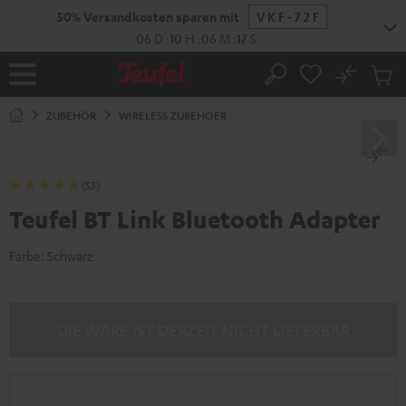
ZUM
50% Versandkosten sparen mit
VKF-72F
NHALT
RINGEN
06
D
:
10
H
:
06
M
:
16
S
No
Abs
Startseite
Suche
Artike
im
ZUBEHÖR
WIRELESS ZUBEHOER
Waren
(53)
Teufel BT Link Bluetooth Adapter
Farbe:
Schwarz
DIE WARE IST DERZEIT NICHT LIEFERBAR