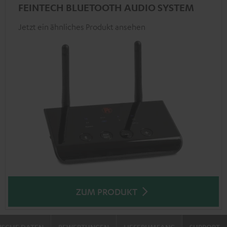
FEINTECH BLUETOOTH AUDIO SYSTEM
Jetzt ein ähnliches Produkt ansehen
ZUM PRODUKT
ISCHE DATEN
BEWERTUNGEN
LIEFERUMFANG
SUPPORT