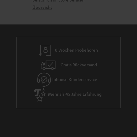
n
t
G
Übersicht
e
a
n
r
a
n
8 Wochen Probehören
t
i
Gratis Rückversand
e
Inhouse Kundenservice
Mehr als 45 Jahre Erfahrung