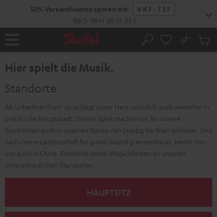
ZUM
50% Versandkosten sparen mit
VKF-72F
NHALT
RINGEN
06
D
:
18
H
:
25
M
:
52
S
No
Abs
Startseite
Suche
Artike
im
Hier spielt die Musik.
Waren
Standorte
Als Urberliner Start-up schlägt unser Herz natürlich auch weiterhin in
und für die Hauptstadt. Diesen Spirit machen wir für unsere
Kund:innen auch in unseren Stores von Leipzig bis Wien erlebbar. Und
weil unsere Leidenschaft für guten Sound grenzenlos ist, kennt man
uns auch in China. Entdecke deine Möglichkeiten an unseren
unterschiedlichen Standorten.
HAUPTSITZ