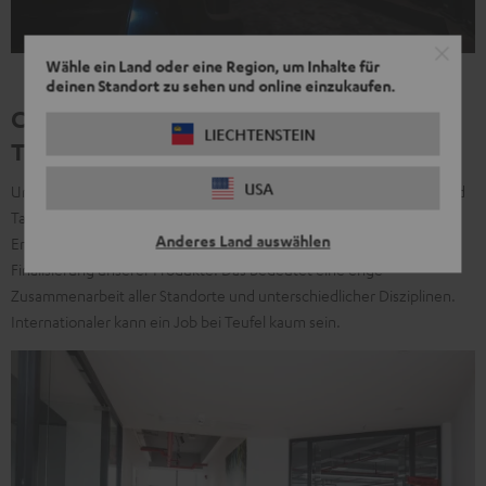
Wähle ein Land oder eine Region, um Inhalte für
deinen Standort zu sehen und online einzukaufen.
China – Der Sound von Dongguan und
LIECHTENSTEIN
TangXia
USA
Unsere beiden asiatischen Niederlassungen liegen in Dongguan und
TangXia in der südchinesischen Provinz Guangdong. Auf Basis der
Anderes Land auswählen
Entwicklung aus Berlin gehen wir hier in die Realisierung und
Finalisierung unserer Produkte. Das bedeutet eine enge
Zusammenarbeit aller Standorte und unterschiedlicher Disziplinen.
Internationaler kann ein Job bei Teufel kaum sein.