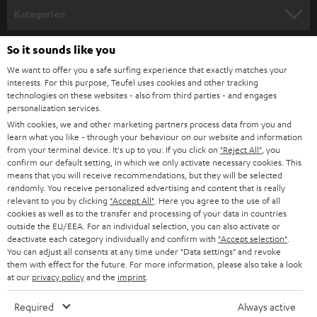
Kategorien
HEIMKINO
So it sounds like you
Unternehmen
We want to offer you a safe surfing experience that exactly matches your
HEIMKINO-KOMPLETTANLAGEN
interests. For this purpose, Teufel uses cookies and other tracking
SUPPORT
Teufel Onlineshops
technologies on these websites - also from third parties - and engages
personalization services.
SOUNDBARS
KARRIERE
DEUTSCHLAND
With cookies, we and other marketing partners process data from you and
learn what you like - through your behaviour on our website and information
STEREO
PRESSE & MARKETING
from your terminal device. It's up to you: If you click on
"Reject All"
, you
confirm our default setting, in which we only activate necessary cookies. This
ÖSTERREICH
SMART HOME
means that you will receive recommendations, but they will be selected
GESCHÄFTSKUNDEN
randomly. You receive personalized advertising and content that is really
relevant to you by clicking
"Accept All"
. Here you agree to the use of all
SCHWEIZ
BLUETOOTH-LAUTSPRECHER
PARTNERPROGRAMM
cookies as well as to the transfer and processing of your data in countries
outside the EU/EEA. For an individual selection, you can also activate or
KOPFHÖRER
deactivate each category individually and confirm with
"Accept selection"
.
NIEDERLANDE
BLOG
You can adjust all consents at any time under "Data settings" and revoke
BLUETOOTH-KOPFHÖRER
them with effect for the future. For more information, please also take a look
NEWSLETTER
at our
privacy policy
and the
imprint
.
BELGIEN
STEREOANLAGEN
STORES
Required
Always active