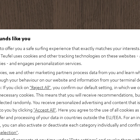
ounds like you
o offer you a safe surfing experience that exactly matches your interests.
Teufel uses cookies and other tracking technologies on these websites - 
ties - and engages personalization services.
kies, we and other marketing partners process data from you and learn w
rough your behaviour on our website and information from your terminal de
: If you click on
"Reject All"
, you confirm our default setting, in which we o
 necessary cookies. This means that you will receive recommendations, bu
elected randomly. You receive personalized advertising and content that is 
to you by clicking
"Accept All"
. Here you agree to the use of all cookies as 
fer and processing of your data in countries outside the EU/EEA. For an in
, you can also activate or deactivate each category individually and confi
selection"
.
djust all consents at any time under "Data settings" and revoke them with