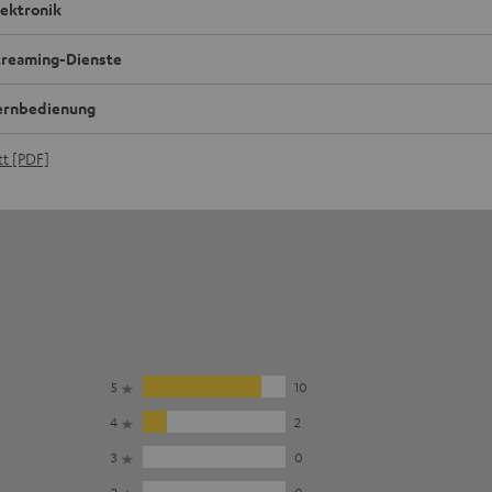
lektronik
treaming-Dienste
ernbedienung
t [PDF]
5
10
4
2
3
0
2
0