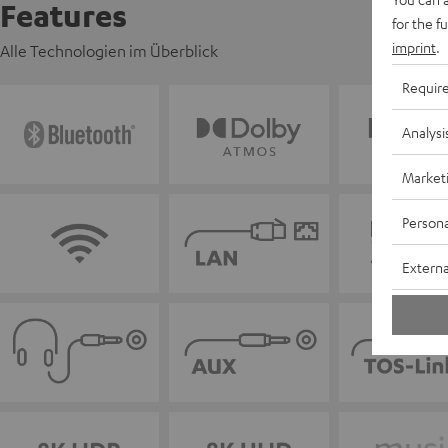
Features
for the f
imprint
.
Alle Technologien im Überblick
Requir
Analysi
Market
Persona
Externa