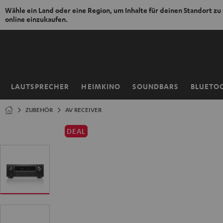
Wähle ein Land oder eine Region, um Inhalte für deinen Standort zu
online einzukaufen.
ZUM
NHALT
RINGEN
LAUTSPRECHER
HEIMKINO
SOUNDBARS
BLUETO
Startseite
ZUBEHÖR
AV RECEIVER
DEAL