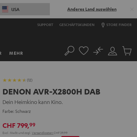
Anderes Land auswählen
USA
SUPPORT
GESCHÄFTSKUNDEN
STORE FINDER
No
R
MEHR
Suche
Mein
Artikel
Konto
im
Warenk
(12)
DENON AVR-X2800H DAB
Dein Heimkino kann Kino.
Farbe:
Schwarz
CHF 799,
99
Excl. MwSt
und zzgl.
Versandkosten
CHF 39,99