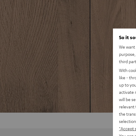
So it s
We want t
purpose, 
third par
With coo
like - th
up to you
activate
will be s
relevant 
the trans
selection
"Accept 
You can a