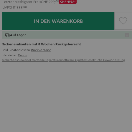
Letzter niedrigster Preis
CHF 999,
00
CHF -199,
01
UVP
CHF 999,
00
IN DEN WARENKORB
Auf Lager
Sicher einkaufen mit 8 Wochen Rückgaberecht
inkl. kostenlosem
Rückversand
Hersteller:
Denon
Sicherheitshinweise
Ersatzteile
Reparaturen
Software-Updates
Gesetzliche Gewährleistung