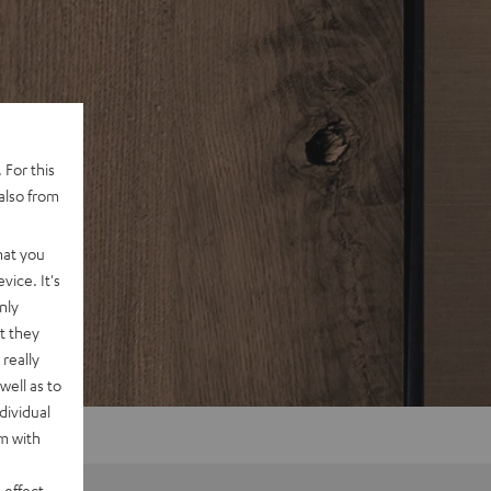
 For this
also from
hat you
vice. It's
nly
t they
really
well as to
dividual
rm with
 effect