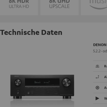
Technische Daten
DENON 
5.2.2- o
R
A
A
W