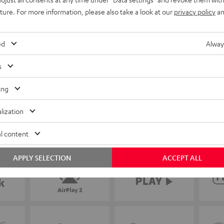
uture. For more information, please also take a look at our
privacy policy
an
ed
Alway
s
ing
lization
l content
APPLY SELECTION
ACCEPT ALL