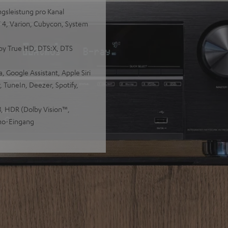
ngsleistung pro Kanal
T 4, Varion, Cubycon, System
lby True HD, DTS:X, DTS
Google Assistant, Apple Siri
 TuneIn, Deezer, Spotify,
, HDR (Dolby Vision™,
no-Eingang