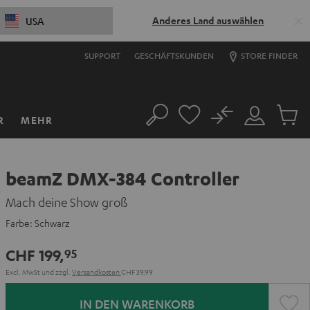
Anderes Land auswählen
USA
SUPPORT
GESCHÄFTSKUNDEN
STORE FINDER
No
R
MEHR
Suche
Mein
Artikel
Konto
im
Warenk
beamZ DMX-384 Controller
Mach deine Show groß
Farbe:
Schwarz
CHF 199,
95
Excl. MwSt
und zzgl.
Versandkosten
CHF 39,99
IN DEN WARENKORB