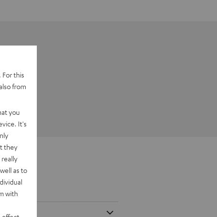
 For this
also from
hat you
vice. It's
nly
t they
really
well as to
dividual
rm with
 effect