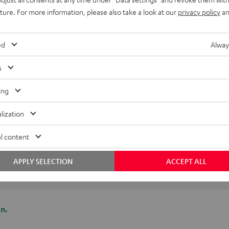
uture. For more information, please also take a look at our
privacy policy
an
ed
Alway
s
ing
lization
l content
APPLY SELECTION
ACCEPT ALL
n.