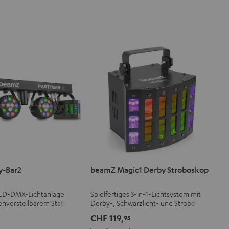
y-Bar2
beamZ Magic1 Derby Stroboskop
 LED-DMX-Lichtanlage
Spielfertiges 3-in-1-Lichtsystem mit
enverstellbarem Stativ
Derby-, Schwarzlicht- und Strobe-
bedienung
Effekt mit einstellbarer
CHF 119,
5
95
Geschwindigkeit