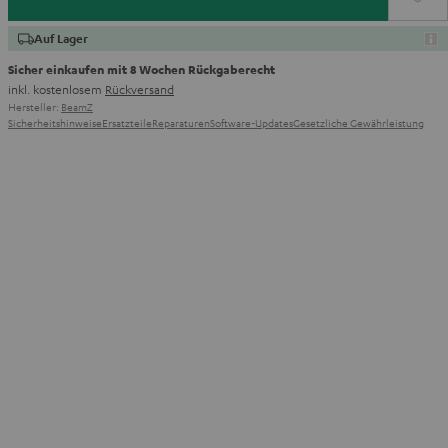
Auf Lager
Sicher einkaufen mit 8 Wochen Rückgaberecht
inkl. kostenlosem
Rückversand
Hersteller:
BeamZ
Sicherheitshinweise
Ersatzteile
Reparaturen
Software-Updates
Gesetzliche Gewährleistung