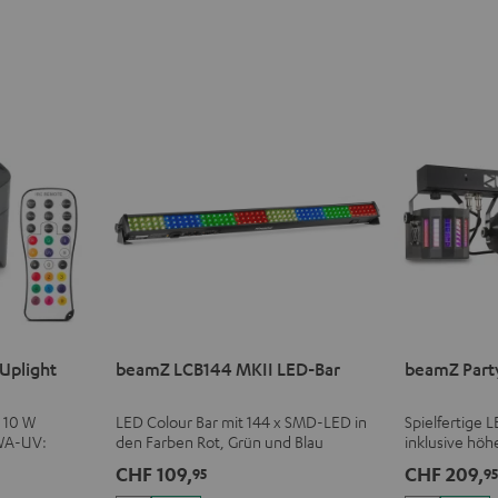
Uplight
beamZ LCB144 MKII LED-Bar
beamZ Part
x 10 W
LED Colour Bar mit 144 x SMD-LED in
Spielfertige
WA-UV:
den Farben Rot, Grün und Blau
inklusive höh
& Schwarzlicht
und IR-Fern
CHF 109,
CHF 209,
95
9