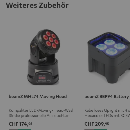
Weiteres Zubehör
beamZ MHL74 Moving Head
beamZ BBP94 Battery 
Kompakter LED-Moving-Head-Wash
Kabelloses Uplight mit 4 
für die professionelle Ausleuchtung
Hexacolor LEDs mit RGB
deiner Show
grenzenlose Farbvielfalt 
CHF 174,
CHF 209,
95
95