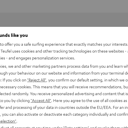
ounds like you
o offer you a safe surfing experience that exactly matches your interests.
Teufel uses cookies and other tracking technologies on these websites - 
ties - and engages personalization services.
kies, we and other marketing partners process data from you and learn w
rough your behaviour on our website and information from your terminal de
: If you click on
"Reject All"
, you confirm our default setting, in which we o
 necessary cookies. This means that you will receive recommendations, bu
elected randomly. You receive personalized advertising and content that is 
to you by clicking
"Accept All"
. Here you agree to the use of all cookies as 
fer and processing of your data in countries outside the EU/EEA. For an in
DMX-384 Controller
, you can also activate or deactivate each category individually and confi
selection"
.
bmessungen
djust all consents at any time under "Data settings" and revoke them with