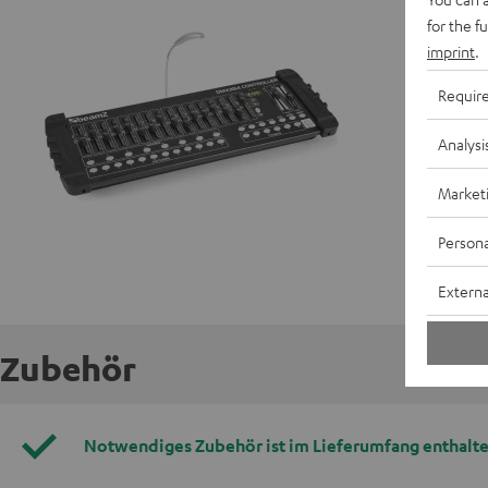
for the f
imprint
.
Requir
Analysi
Market
Persona
Externa
Zubehör
Notwendiges Zubehör ist im Lieferumfang enthalte