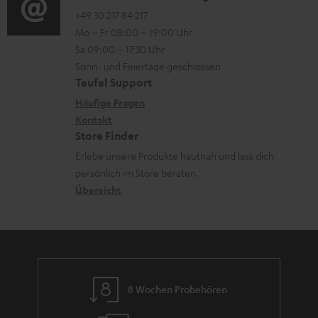
n
o
o
+49 30 217 84 217
i
Mo – Fr 08:00 – 19:00 Uhr
t
-
n
o
Sa 09:00 – 17:30 Uhr
e
L
t
n
Sonn- und Feiertage geschlossen
r
e
a
e
Teufel Support
l
x
k
n
Häufige Fragen
a
i
Kontakt
t
z
Store Finder
d
k
d
u
Erlebe unsere Produkte hautnah und lass dich
e
o
a
r
persönlich im Store beraten.
n
n
t
G
Übersicht
e
a
n
r
a
n
8 Wochen Probehören
t