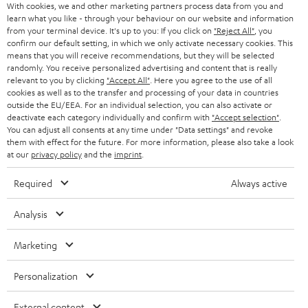
With cookies, we and other marketing partners process data from you and
PRESSE & MARKETING
learn what you like - through your behaviour on our website and information
ÖSTERREICH
SMART HOME
from your terminal device. It's up to you: If you click on
"Reject All"
, you
GESCHÄFTSKUNDEN
confirm our default setting, in which we only activate necessary cookies. This
means that you will receive recommendations, but they will be selected
SCHWEIZ
BLUETOOTH-LAUTSPRECHER
PARTNERPROGRAMM
randomly. You receive personalized advertising and content that is really
relevant to you by clicking
"Accept All"
. Here you agree to the use of all
KOPFHÖRER
cookies as well as to the transfer and processing of your data in countries
NIEDERLANDE
BLOG
outside the EU/EEA. For an individual selection, you can also activate or
deactivate each category individually and confirm with
"Accept selection"
.
BLUETOOTH-KOPFHÖRER
NEWSLETTER
You can adjust all consents at any time under "Data settings" and revoke
BELGIEN
them with effect for the future. For more information, please also take a look
STEREOANLAGEN
at our
privacy policy
and the
imprint
.
STORES
FRANKREICH
LAUTSPRECHER
Required
Always active
DEINE VORTEILE BEI TEUFEL
POLEN
ULTIMA-SERIE
Analysis
TEUFEL STORY
Technische Änderungen, Tippfehler und Irrtum vorbehalten. Das auf unseren
IN-EAR-KOPFHÖRER
Marketing
SPANIEN
UNSER MANAGEMENT
Fotos abgebildete Zubehör ist nicht im Lieferumfang enthalten. Etwaige
Entsorgungsgebühren für Batterien sind im Preis inbegriffen.
FANSHOP
Personalization
NACHHALTIGKEIT
ITALIEN
©2026 Lautsprecher Teufel GmbH - All rights reserved.
NEUHEITEN
External content