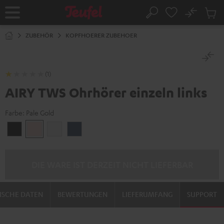
ZUM
NHALT
No
Abs
Startseite
Suche
RINGEN
Artike
im
ZUBEHÖR
KOPFHOERER ZUBEHOER
Waren
(1)
AIRY TWS Ohrhörer einzeln links
Farbe:
Pale Gold
Night
Pale
Silver
Steel
Black
Gold
White
Blue
DIE WARE IST DERZEIT NICHT LIEFERBAR
ISCHE DATEN
BEWERTUNGEN
LIEFERUMFANG
SUPPORT