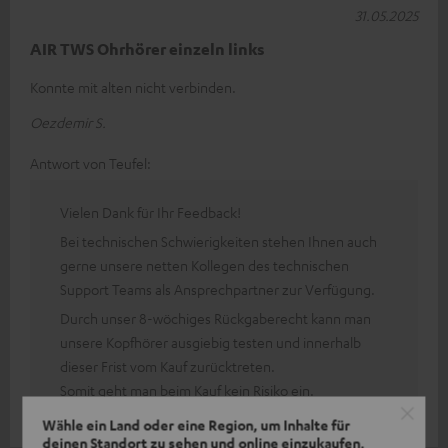
31.05.2025
AIR TWS Ohrhörer einzeln links
Konnte mit alten nicht verbinden.
Oezdemir S.
Antwort von Teufel:
Vielen Dank für Ihr Feedback!
Bei technischen Schwierigkeiten stehen Ihnen auch
gerne unsere netten Kollegen des technischen
Support Teams als Ansprechpartner zur Verfügung.
Durch unser 8-wöchiges Rückgaberecht kann man
unsere Kopfhörer ausgiebig testen und innerhalb
dieser Frist vom Kauf zurücktreten.
Somit geht man beim Kauf kein Risiko ein.
Wähle ein Land oder eine Region, um Inhalte für
deinen Standort zu sehen und online einzukaufen.