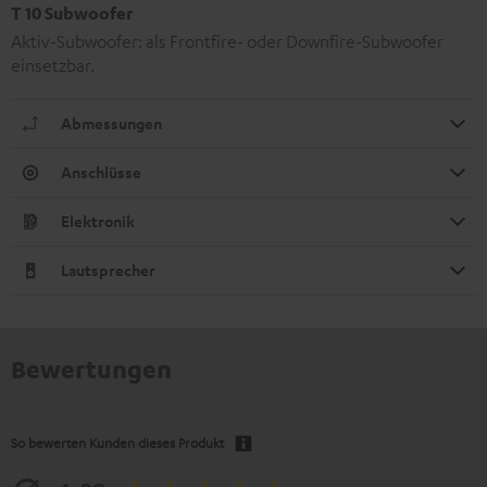
T 10 Subwoofer
Aktiv-Subwoofer: als Frontfire- oder Downfire-Subwoofer
einsetzbar.
Abmessungen
Anschlüsse
Elektronik
Lautsprecher
Bewertungen
So bewerten Kunden dieses Produkt