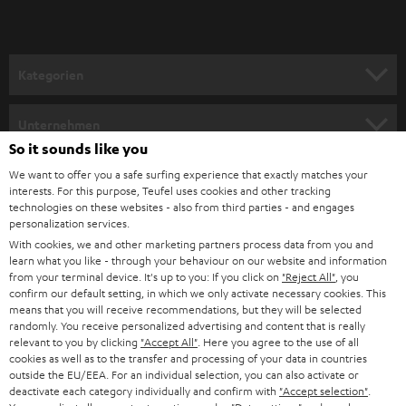
Kategorien
HEIMKINO
Unternehmen
So it sounds like you
HEIMKINO-KOMPLETTANLAGEN
SUPPORT
Teufel Onlineshops
We want to offer you a safe surfing experience that exactly matches your
interests. For this purpose, Teufel uses cookies and other tracking
SOUNDBARS
KARRIERE
technologies on these websites - also from third parties - and engages
DEUTSCHLAND
personalization services.
STEREO
With cookies, we and other marketing partners process data from you and
PRESSE & MARKETING
learn what you like - through your behaviour on our website and information
ÖSTERREICH
SMART HOME
from your terminal device. It's up to you: If you click on
"Reject All"
, you
GESCHÄFTSKUNDEN
confirm our default setting, in which we only activate necessary cookies. This
means that you will receive recommendations, but they will be selected
SCHWEIZ
BLUETOOTH-LAUTSPRECHER
PARTNERPROGRAMM
randomly. You receive personalized advertising and content that is really
relevant to you by clicking
"Accept All"
. Here you agree to the use of all
KOPFHÖRER
cookies as well as to the transfer and processing of your data in countries
NIEDERLANDE
BLOG
outside the EU/EEA. For an individual selection, you can also activate or
deactivate each category individually and confirm with
"Accept selection"
.
BLUETOOTH-KOPFHÖRER
NEWSLETTER