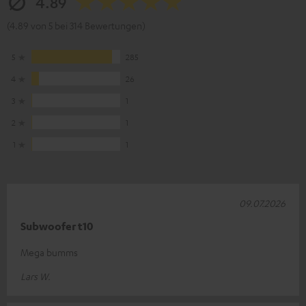
4.89
(4.89 von 5 bei 314 Bewertungen)
5
285
4
26
3
1
2
1
1
1
09.07.2026
Subwoofer t10
Mega bumms
Lars W.