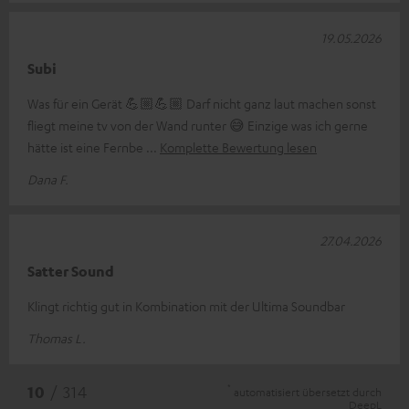
19.05.2026
Subi
Was für ein Gerät 💪🏼💪🏼 Darf nicht ganz laut machen sonst
fliegt meine tv von der Wand runter 😅 Einzige was ich gerne
hätte ist eine Fernbe
Komplette Bewertung lesen
Dana F.
27.04.2026
Satter Sound
Klingt richtig gut in Kombination mit der Ultima Soundbar
Thomas L.
*
10
/ 314
automatisiert übersetzt durch
DeepL