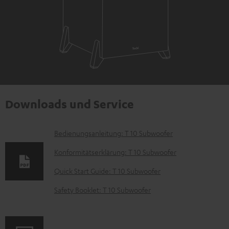
Downloads und Service
D
Bedienungsanleitung: T 10 Subwoofer
o
Konformitätserklärung: T 10 Subwoofer
k
Quick Start Guide: T 10 Subwoofer
u
Safety Booklet: T 10 Subwoofer
m
e
n