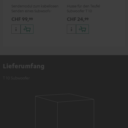
Sendemodul zum kabellosen
Husse für den Teufel
Senden eines Subwoofer-
Subwoofer T 10
Signals
CHF 99,
CHF 24,
99
99
Lieferumfang
T 10 Subwoofer