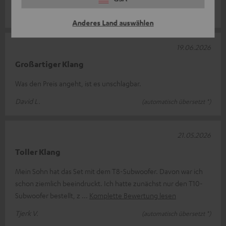
Geert J.
(automatisch übersetzt *)
Anderes Land auswählen
19.06.2026
Großartiger Klang
Was den Preis angeht, ist es unschlagbar.
David L.
(automatisch übersetzt *)
21.05.2026
Toller Klang
Mein Sohn hat das Set mit dem T8-Subwoofer. Davon war ich
schon ziemlich beeindruckt. Ich hatte zunächst nur den T10-
Subwoofer bestellt, z
Komplette Bewertung lesen
Tjerk V.
(automatisch übersetzt *)