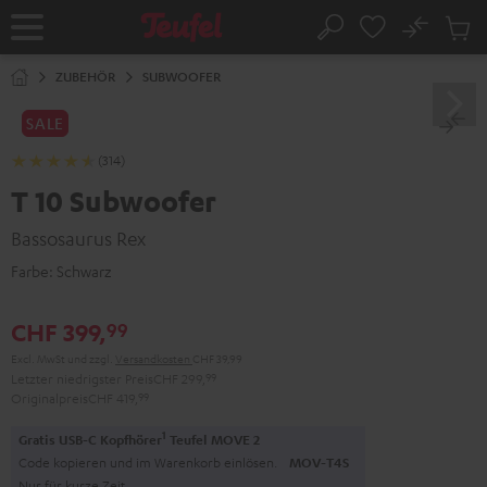
ZUM
NHALT
No
Abs
Startseite
Suche
RINGEN
Artike
im
ZUBEHÖR
SUBWOOFER
Waren
SALE
(314)
T 10 Subwoofer
Bassosaurus Rex
Farbe:
Schwarz
CHF 399,
99
Excl. MwSt
und zzgl.
Versandkosten
CHF 39,99
Letzter niedrigster Preis
CHF 299,
99
Originalpreis
CHF 419,
99
1
Gratis USB-C Kopfhörer
Teufel MOVE 2
Code kopieren und im Warenkorb einlösen.
MOV-T4S
Nur für kurze Zeit