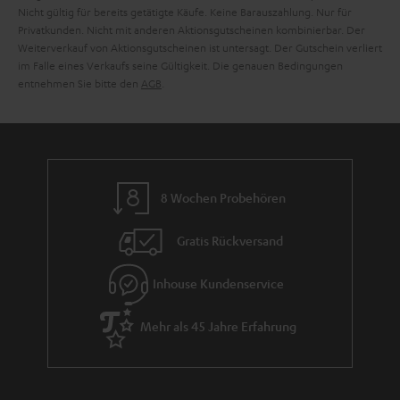
i
Nicht gültig für bereits getätigte Käufe. Keine Barauszahlung. Nur für
Privatkunden. Nicht mit anderen Aktionsgutscheinen kombinierbar. Der
e
Weiterverkauf von Aktionsgutscheinen ist untersagt. Der Gutschein verliert
im Falle eines Verkaufs seine Gültigkeit. Die genauen Bedingungen
entnehmen Sie bitte den
AGB
.
8 Wochen Probehören
Gratis Rückversand
Inhouse Kundenservice
Mehr als 45 Jahre Erfahrung