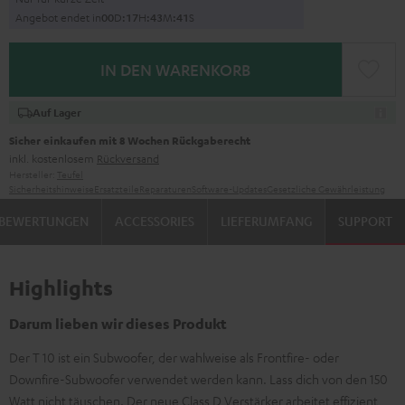
Angebot endet in
0
0
D
:
1
7
H
:
4
3
M
:
4
1
S
IN DEN WARENKORB
Auf Lager
Sicher einkaufen mit 8 Wochen Rückgaberecht
inkl. kostenlosem
Rückversand
Hersteller:
Teufel
Sicherheitshinweise
Ersatzteile
Reparaturen
Software-Updates
Gesetzliche Gewährleistung
BEWERTUNGEN
ACCESSORIES
LIEFERUMFANG
SUPPORT
Highlights
Darum lieben wir dieses Produkt
Der T 10 ist ein Subwoofer, der wahlweise als Frontfire- oder
Downfire-Subwoofer verwendet werden kann. Lass dich von den 150
Watt nicht täuschen. Der neue Class D Verstärker arbeitet effizient