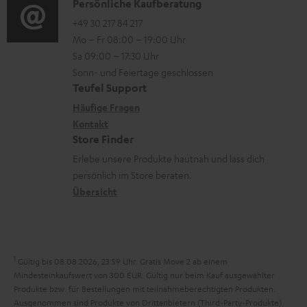
i
K
Persönliche Kaufberatung
t
e
d
o
o
+49 30 217 84 217
i
n
e
Mo – Fr 08:00 – 19:00 Uhr
-
n
o
z
n
Sa 09:00 – 17:30 Uhr
L
t
n
u
Sonn- und Feiertage geschlossen
e
a
e
Teufel Support
m
x
k
n
Häufige Fragen
V
i
Kontakt
t
z
e
Store Finder
k
d
u
r
Erlebe unsere Produkte hautnah und lass dich
o
a
r
s
persönlich im Store beraten.
n
t
G
Übersicht
a
e
a
n
n
r
d
a
1
Gültig bis 08.08.2026, 23:59 Uhr. Gratis Move 2 ab einem
n
Mindesteinkaufswert von 300 EUR. Gültig nur beim Kauf ausgewählter
Produkte bzw. für Bestellungen mit teilnahmeberechtigten Produkten.
t
Ausgenommen sind Produkte von Drittanbietern (Third-Party-Produkte).