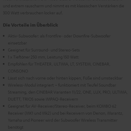
und extrem rauscharm und nimmt es mit klassischen Verstärken die
300 Watt verbrauchen locker auf.
Die Vorteile im Überblick
Aktiv-Subwoofer: als Frontfire- oder Downfire-Subwoofer
einsetzbar
Geeignet für Surround- und Stereo-Sets
1 x Tieftöner 250 mm, Leistung 150 Watt
Empfohlen für THEATER, ULTIMA, LT, SYSTEM, CINEBAR,
CONSONO
Lässt sich nach vorne oder hinten kippen, Füße sind umsteckbar
Wireless-Modul integriert – funktioniert mit Teufel Soundbar
Streaming, den CINEBAR Varianten 11/22, ONE, LUX, PRO, ULTIMA,
DUETT, TRIOS sowie IMPAQ-Receivern
Geeignet für AV-Receiver/Stereo-Receiver, beim KOMBO 62
Receiver (MK1 und Mk2) und bei Receivern von Denon, Marantz,
Yamaha und Pioneer wird der Subwoofer Wireless Transmitter
benötigt