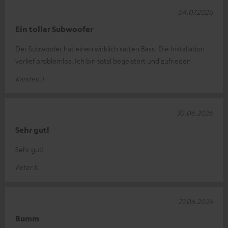
04.07.2026
Ein toller Subwoofer
Der Subwoofer hat einen wirklich satten Bass. Die Installation
verlief problemlos. Ich bin total begeistert und zufrieden
Karsten J.
30.06.2026
Sehr gut!
Sehr gut!
Peter K.
27.06.2026
Bumm