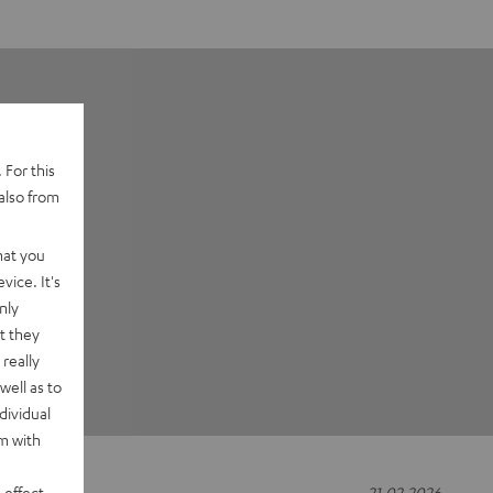
 For this
also from
hat you
vice. It's
nly
t they
really
well as to
dividual
rm with
 effect
21.02.2026