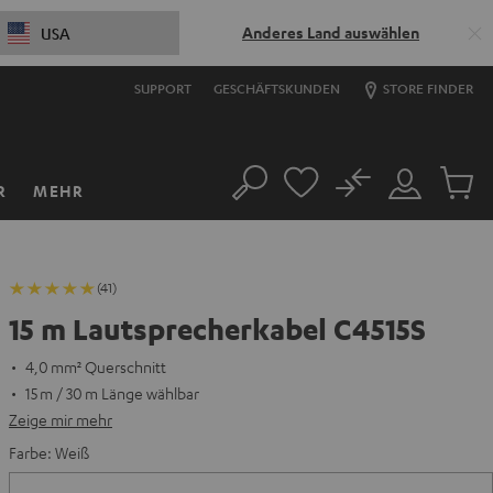
Anderes Land auswählen
USA
SUPPORT
GESCHÄFTSKUNDEN
STORE FINDER
No
R
MEHR
Suche
Mein
Artikel
Konto
im
Warenk
(41)
15 m Lautsprecherkabel C4515S
4,0 mm² Querschnitt
15 m / 30 m Länge wählbar
Zeige mir mehr
Farbe:
Weiß