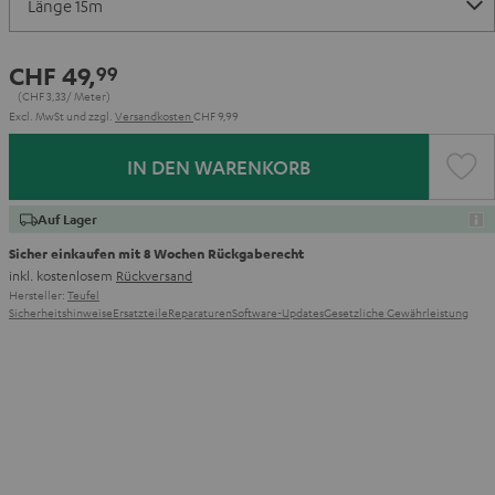
CHF 49,
99
(CHF 3,
33
/ Meter)
Excl. MwSt
und zzgl.
Versandkosten
CHF 9,99
IN DEN WARENKORB
Auf Lager
Sicher einkaufen mit 8 Wochen Rückgaberecht
inkl. kostenlosem
Rückversand
Hersteller:
Teufel
Sicherheitshinweise
Ersatzteile
Reparaturen
Software-Updates
Gesetzliche Gewährleistung