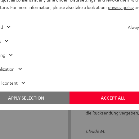
uture. For more information, please also take a look at our
privacy policy
an
Super
Bestellung, Lieferung, Vers
ed
Alway
s
Michaela S.
ing
lization
l content
04.02.2026
4 mm² Kabel
APPLY SELECTION
ACCEPT ALL
Nicht verwendet, habe ich zu
die Rücksendung vergeben, 
Claude M.