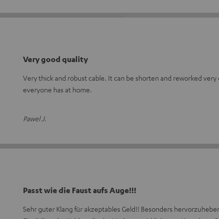
Very good quality
Very thick and robust cable. It can be shorten and reworked very e
everyone has at home.
Pawel J.
Passt wie die Faust aufs Auge!!!
Sehr guter Klang für akzeptables Geld!! Besonders hervorzuheben 