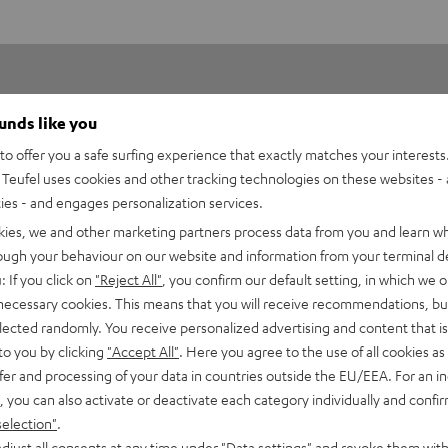
ounds like you
o offer you a safe surfing experience that exactly matches your interests.
Teufel uses cookies and other tracking technologies on these websites - 
ties - and engages personalization services.
5
39
kies, we and other marketing partners process data from you and learn w
4
2
rough your behaviour on our website and information from your terminal de
3
0
: If you click on
"Reject All"
, you confirm our default setting, in which we o
2
0
 necessary cookies. This means that you will receive recommendations, bu
elected randomly. You receive personalized advertising and content that is 
1
0
to you by clicking
"Accept All"
. Here you agree to the use of all cookies as 
fer and processing of your data in countries outside the EU/EEA. For an in
, you can also activate or deactivate each category individually and confi
selection"
.
djust all consents at any time under "Data settings" and revoke them with
17.04.2026