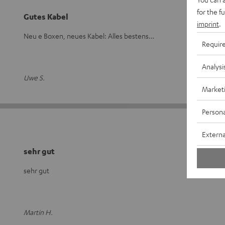
for the f
Gutes Kabel
imprint
.
Neu e Boxen, neues Kabel: Alles bestens…
Requir
Analysi
Uwe S.
Market
Persona
Externa
sehr gut
sehr gut
Martin H.