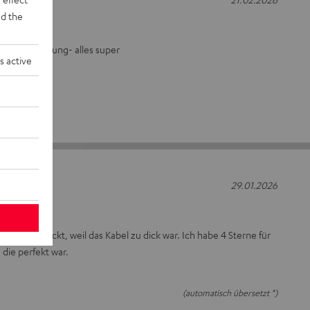
d the
and, Verpackung- alles super
s active
29.01.2026
rückgeschickt, weil das Kabel zu dick war. Ich habe 4 Sterne für
die perfekt war.
(automatisch übersetzt *)