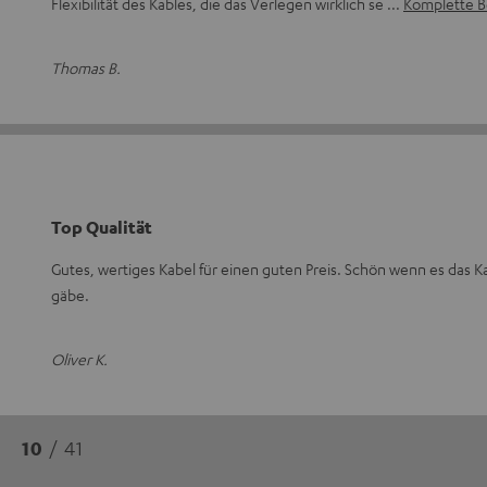
Flexibilität des Kables, die das Verlegen wirklich se
Komplette B
Thomas B.
Top Qualität
Gutes, wertiges Kabel für einen guten Preis. Schön wenn es das K
gäbe.
Oliver K.
10
/ 41