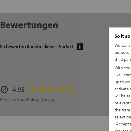
Bewertungen
So it s
We want t
So bewerten Kunden dieses Produkt
purpose, 
third par
With coo
like - th
up to you
4.95
activate
will be s
(4.95 von 5 bei 41 Bewertungen)
relevant 
the trans
selection
"Accept 
You can a