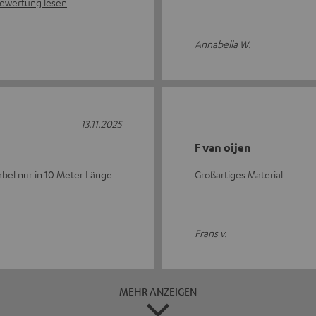
ewertung lesen
Annabella W.
13.11.2025
F van oijen
abel nur in 10 Meter Länge
Großartiges Material
Frans v.
MEHR ANZEIGEN