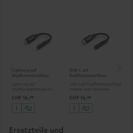
Lightning auf
USB-C auf
An
Kopfhöreranschluss
Kopfhöreranschluss
Kli
Adapter
Adapter
Lightning auf
USB-C auf Kopfhöreranschluss
Uni
Kopfhöreranschluss Adapter
Adapter zum Verbinden von
Ste
zum Anschluss von
Kopfhörern oder Kabeln mit
CHF 16,
CHF 16,
CH
99
99
Kopfhörern, Kabeln oder
3,5-mm-Klinkenstecker an
Audiogeräten mit 3,5-mm-
Smartphones/Tablets mit
Klinkenstecker an iPhone,
USB-C-Port
iPad, iPod etc., MFI zertfiziert,
100 % kompatibel
Ersatzteile und