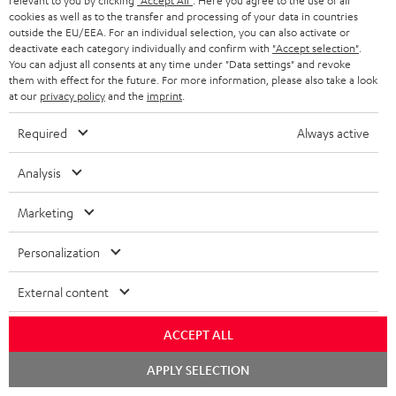
relevant to you by clicking
"Accept All"
. Here you agree to the use of all
e
u
m
o
cookies as well as to the transfer and processing of your data in countries
r
d
outside the EU/EEA. For an individual selection, you can also activate or
a
n
deactivate each category individually and confirm with
"Accept selection"
.
l
i
K
Persönliche Kaufberatung
t
You can adjust all consents at any time under "Data settings" and revoke
e
them with effect for the future. For more information, please also take a look
a
o
o
+49 30 217 84 217
i
n
at our
privacy policy
and the
imprint
.
Mo – Fr 08:00 – 19:00 Uhr
d
-
n
o
z
Sa 09:00 – 17:30 Uhr
Required
Always active
e
L
t
n
u
Sonn- und Feiertage geschlossen
n
e
a
e
Teufel Support
Analysis
m
x
k
n
Häufige Fragen
V
Marketing
i
Kontakt
t
z
e
Store Finder
k
d
u
Personalization
r
Erlebe unsere Produkte hautnah und lass dich
o
a
r
s
persönlich im Store beraten.
External content
n
t
G
Übersicht
a
e
a
n
ACCEPT ALL
n
r
d
Chat
APPLY SELECTION
starten
a