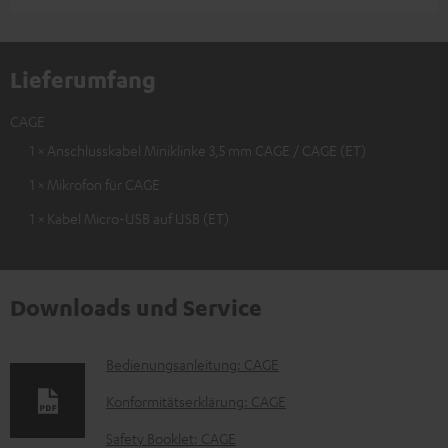
Lieferumfang
CAGE
1 × Anschlusskabel Miniklinke 3,5 mm CAGE / CAGE (ET)
1 × Mikrofon für CAGE
1 × Kabel Micro-USB auf USB (ET)
Downloads und Service
D
Bedienungsanleitung: CAGE
o
Konformitätserklärung: CAGE
k
Safety Booklet: CAGE