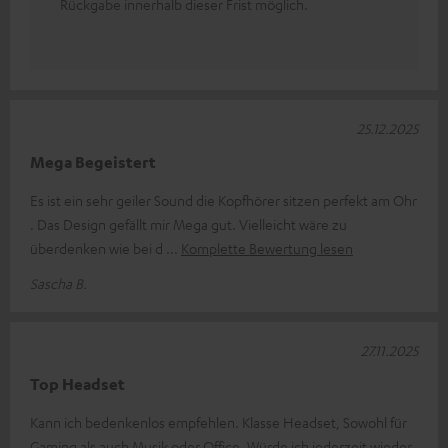
Rückgabe innerhalb dieser Frist möglich.
25.12.2025
Mega Begeistert
Es ist ein sehr geiler Sound die Kopfhörer sitzen perfekt am Ohr
. Das Design gefällt mir Mega gut. Vielleicht wäre zu
überdenken wie bei d
Komplette Bewertung lesen
Sascha B.
27.11.2025
Top Headset
Kann ich bedenkenlos empfehlen. Klasse Headset, Sowohl für
Gaming als auch Musik oder Office. Würde ich jederzeit wieder