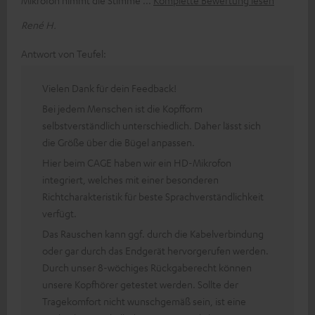
Mikrofon nimmt die Stimme
Komplette Bewertung lesen
René H.
Antwort von Teufel:
Vielen Dank für dein Feedback!
Bei jedem Menschen ist die Kopfform
selbstverständlich unterschiedlich. Daher lässt sich
die Größe über die Bügel anpassen.
Hier beim CAGE haben wir ein HD-Mikrofon
integriert, welches mit einer besonderen
Richtcharakteristik für beste Sprachverständlichkeit
verfügt.
Das Rauschen kann ggf. durch die Kabelverbindung
oder gar durch das Endgerät hervorgerufen werden.
Durch unser 8-wöchiges Rückgaberecht können
unsere Kopfhörer getestet werden. Sollte der
Tragekomfort nicht wunschgemäß sein, ist eine