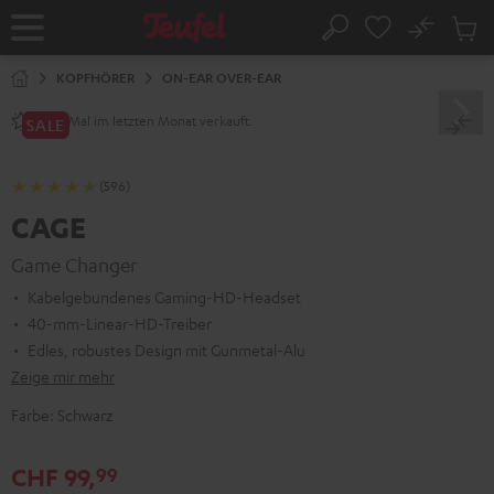
ZUM
NHALT
No
Abs
Startseite
Suche
RINGEN
Artike
im
KOPFHÖRER
ON-EAR OVER-EAR
Waren
Mal im letzten Monat verkauft.
1200+
SALE
(596)
CAGE
Game Changer
Kabelgebundenes Gaming-HD-Headset
40-mm-Linear-HD-Treiber
Edles, robustes Design mit Gunmetal-Alu
Zeige mir mehr
Farbe:
Schwarz
CHF 99,
99