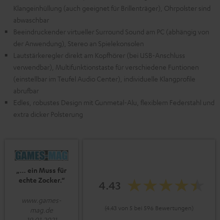
Klangeinhüllung (auch geeignet für Brillenträger), Ohrpolster sind
abwaschbar
Beeindruckender virtueller Surround Sound am PC (abhängig von
der Anwendung), Stereo an Spielekonsolen
Lautstärkeregler direkt am Kopfhörer (bei USB-Anschluss
verwendbar), Multifunktionstaste für verschiedene Funtionen
(einstellbar im Teufel Audio Center), individuelle Klangprofile
abrufbar
Edles, robustes Design mit Gunmetal-Alu, flexiblem Federstahl und
extra dicker Polsterung
„… ein Muss für
echte Zocker.“
4.43
www.games-
(4.43 von 5 bei 596 Bewertungen)
mag.de
19.01.2021