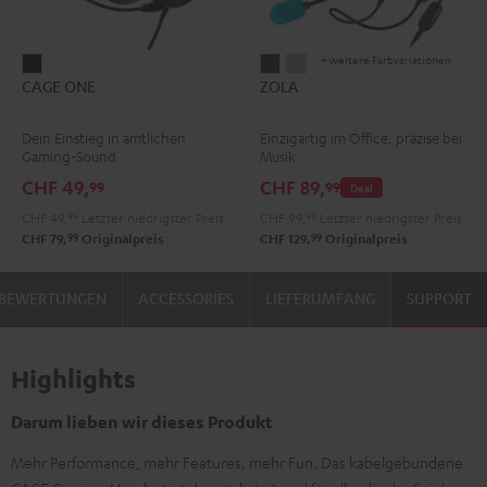
+ weitere Farbvariationen
CAGE
ZOLA
ZOLA
CAGE ONE
ZOLA
ONE
Dark
Light
Night
Gray
Gray
Dein Einstieg in amtlichen
Einzigartig im Office, präzise bei
Black
Gaming-Sound
Musik
CHF 49,
CHF 89,
99
99
Deal
CHF 49,
99
Letzter niedrigster Preis
CHF 99,
99
Letzter niedrigster Preis
99
99
CHF 79,
Originalpreis
CHF 129,
Originalpreis
BEWERTUNGEN
ACCESSORIES
LIEFERUMFANG
SUPPORT
Highlights
Darum lieben wir dieses Produkt
Mehr Performance, mehr Features, mehr Fun. Das kabelgebundene