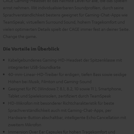
CAGE Gaming-Headset ist das nächste Level für alle, die das Spielen
ernst nehmen. Mit individualisierbaren Soundprofilen, durch seine
Sprachverständlichkeit bestens geeignet für Gaming-Chat-Apps wie
TeamSpeak, virtuellem Surround Sound, hohem Tragekomfort und
vielen optimierten Details spielt der CAGE immer fest an deiner Seite.
Change the game.
Die Vorteile im Überblick
Kabelgebundenes Gaming-HD-Headset der Spitzenklasse mit
integrierter USB-Soundkarte
40-mm-Linear-HD-Treiber für erdigen, tiefen Bass sowie seidige
Höhen bei Musik, Filmton und Gaming-Sound
Geeignet für PC (Windows 7, 8.1, 8.2, 10 sowie 11 ), Smartphone,
Tablet und Spielekonsolen, zertifiziert durch TeamSpeak
HD-Mikrofon mit besonderer Richtcharakteristik für beste
Sprachverständlichkeit auch mit Gaming-Chat-Apps, per
Hardware-Button abschaltbar, intelligente Echo Cancellation mit
zweitem Mikrofon
Immersion Over Ear Capsules für hohen Tragekomfort und