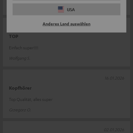
Cornelius S.
USA
Anderes Land auswählen
16.01.2026
TOP
Einfach super!!!!
Wolfgang S.
16.01.2026
Kopfhörer
Top Qualität, alles super
Grzegorz O.
02.01.2026