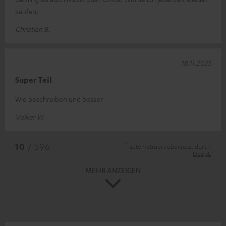
kaufen.
Christian B.
18.11.2025
Super Teil
Wie beschreiben und besser
Volker W.
*
10
/ 596
automatisiert übersetzt durch
DeepL
MEHR ANZEIGEN