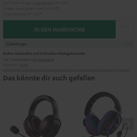
Excl. MwSt
und zzgl.
Versandkosten
CHF 19,99
Letzter niedrigster Preis
CHF 99,
99
Originalpreis
CHF 169,
99
IN DEN WARENKORB
Auf Lager
Sicher einkaufen mit 8 Wochen Rückgaberecht
inkl. kostenlosem
Rückversand
Hersteller:
Teufel
Sicherheitshinweise
Ersatzteile
Reparaturen
Software-Updates
Gesetzliche Gewährleistung
Das könnte dir auch gefallen