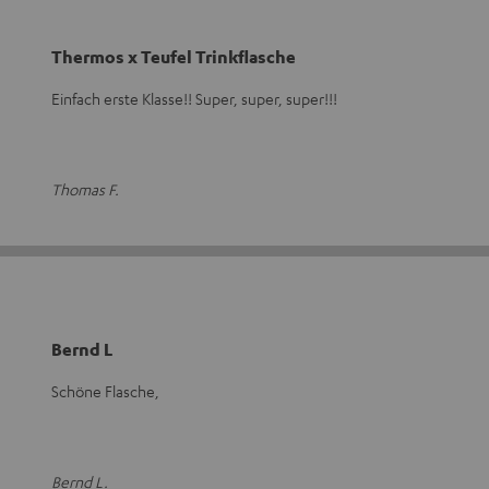
Thermos x Teufel Trinkflasche
Einfach erste Klasse!! Super, super, super!!!
Thomas F.
Bernd L
Schöne Flasche,
Bernd L.