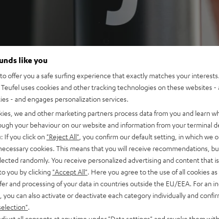
ounds like you
o offer you a safe surfing experience that exactly matches your interests.
Teufel uses cookies and other tracking technologies on these websites - 
ties - and engages personalization services.
kies, we and other marketing partners process data from you and learn w
rough your behaviour on our website and information from your terminal de
: If you click on
"Reject All"
, you confirm our default setting, in which we o
 necessary cookies. This means that you will receive recommendations, bu
elected randomly. You receive personalized advertising and content that is 
to you by clicking
"Accept All"
. Here you agree to the use of all cookies as 
fer and processing of your data in countries outside the EU/EEA. For an in
, you can also activate or deactivate each category individually and confi
selection"
.
djust all consents at any time under "Data settings" and revoke them with