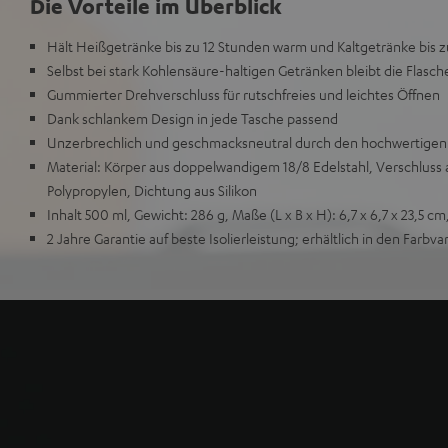
Die Vorteile im Überblick
Hält Heißgetränke bis zu 12 Stunden warm und Kaltgetränke bis z
Selbst bei stark Kohlensäure-haltigen Getränken bleibt die Flasch
Gummierter Drehverschluss für rutschfreies und leichtes Öffnen
Dank schlankem Design in jede Tasche passend
Unzerbrechlich und geschmacksneutral durch den hochwertigen E
Material: Körper aus doppelwandigem 18/8 Edelstahl, Verschluss 
Polypropylen, Dichtung aus Silikon
Inhalt 500 ml, Gewicht: 286 g, Maße (L x B x H): 6,7 x 6,7 x 23,5 c
2 Jahre Garantie auf beste Isolierleistung; erhältlich in den Farbv