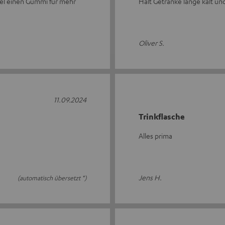
ckel einen Gummi für mehr
Hält Getränke lange kalt und
Oliver S.
11.09.2024
Trinkflasche
Alles prima
Jens H.
(automatisch übersetzt *)