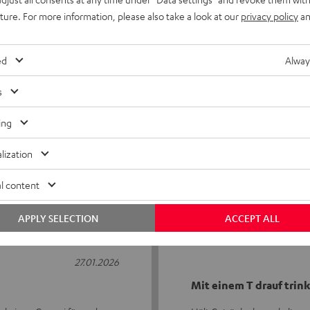
uture. For more information, please also take a look at our
privacy policy
an
ed
Alway
s
5
12
4
0
ing
3
0
lization
2
0
1
0
l content
APPLY SELECTION
ACCEPT ALL
27.01.2026
Mit einem T drauf trin