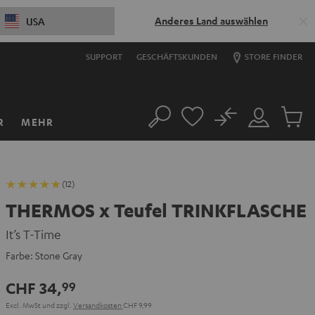
Anderes Land auswählen
USA
SUPPORT
GESCHÄFTSKUNDEN
STORE FINDER
No
R
MEHR
Suche
Mein
Artikel
Konto
im
Warenk
(12)
THERMOS x Teufel TRINKFLASCHE
It’s T-Time
Farbe:
Stone Gray
CHF 34,
99
Excl. MwSt
und zzgl.
Versandkosten
CHF 9,99