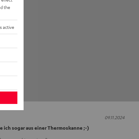
d the
s active
09.11.2024
ke ich sogar aus einer Thermoskanne ;-)