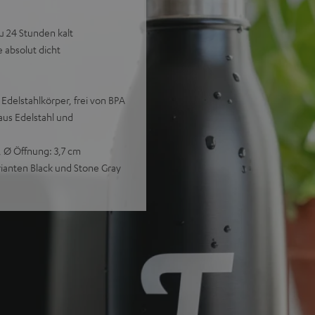
u 24 Stunden kalt
e absolut dicht
delstahlkörper, frei von BPA
aus Edelstahl und
m, Ø Öffnung: 3,7 cm
arianten Black und Stone Gray