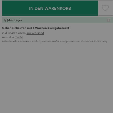
IN DEN WARENKORB
Auf Lager
Sicher einkaufen mit 8 Wochen Rückgaberecht
inkl. kostenlosem
Rückversand
Hersteller:
Teufel
Sicherheitshinweise
Ersatzteile
Reparaturen
Software-Updates
Gesetzliche Gewährleistung