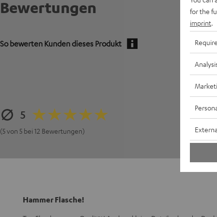
Bewertungen
for the f
imprint
.
Requir
So bewerten Kunden dieses Produkt
Analysi
Market
Persona
5
Externa
(5 von 5 bei 12 Bewertungen)
Hammer Flasche!