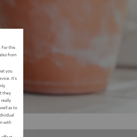
 For this
also from
hat you
vice. It's
nly
t they
really
well as to
dividual
rm with
 effect