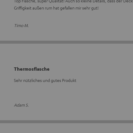
Top Flasche, super Qualität! Auch so kleine Details, dass der De
Griffigkeit außen rum hat gefallen mir sehr gut!
Timo M.
Thermosflasche
Sehr nützliches und gutes Produkt
Adam S.