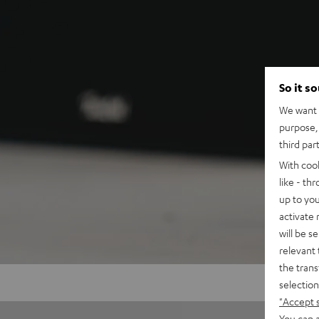
So it s
We want t
purpose, 
third par
With coo
like - th
up to you
activate
will be s
relevant 
the trans
selection
"Accept 
You can a