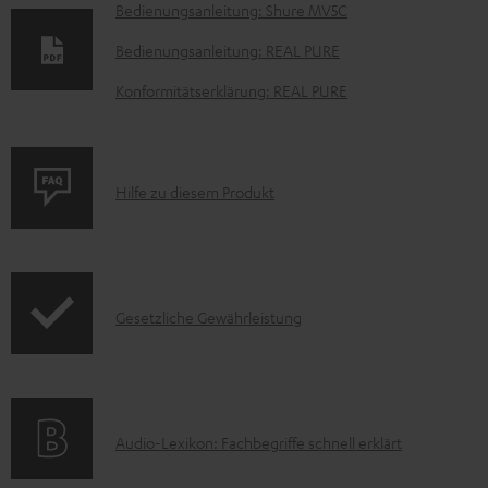
D
Bedienungsanleitung: Shure MV5C
o
Bedienungsanleitung: REAL PURE
k
Konformitätserklärung: REAL PURE
u
m
e
P
Hilfe zu diesem Produkt
n
r
t
o
e
d
z
I
Gesetzliche Gewährleistung
u
u
n
k
m
f
t
H
o
F
e
A
Audio-Lexikon: Fachbegriffe schnell erklärt
r
A
r
u
m
Q