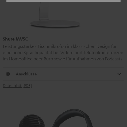
Shure MV5C
Leistungsstarkes Tischmikrofon im klassischen Design für
eine hohe Sprachqualität bei Video- und Telefonkonferenzen
im Homeoffice oder Büro sowie für Aufnahmen von Podcasts.
Anschlüsse
Datenblatt [PDF]