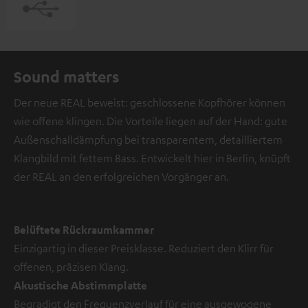
Sound matters
Der neue REAL beweist: geschlossene Kopfhörer können
wie offene klingen. Die Vorteile liegen auf der Hand: gute
Außenschalldämpfung bei transparentem, detailliertem
Klangbild mit fettem Bass. Entwickelt hier in Berlin, knüpft
der REAL an den erfolgreichen Vorgänger an.
Belüftete Rückraumkammer
Einzigartig in dieser Preisklasse. Reduziert den Klirr für
offenen, präzisen Klang.
Akustische Abstimmplatte
Begradigt den Frequenzverlauf für eine ausgewogene