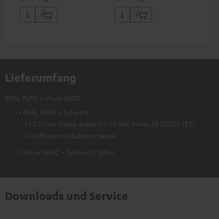
Audiogeräten mit 3,5-mm-
abnehmbarem Kabel) an
Sma
Klinkenstecker an iPhone,
iPhone, iPad, iPod etc., oder
USB
iPad, iPod etc., MFI zertfiziert,
zum Anschluss an
100 % kompatibel
Audiogeräte, HiFi-Anlagen,
MFI zertfiziert, 100 %
kompatibel
Lieferumfang
REAL PURE + Shure MV5C
1 × REAL PURE – Schwarz
1 × 3.5-mm-Klinke-Kabel (1.3 m) inkl. Inline-FB (2020) (ET)
1 × Softcase mit Zubehörbeutel
1 × Shure MV5C – Schwarz / Silber
Downloads und Service