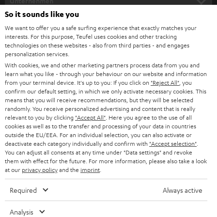
Unternehmen
So it sounds like you
HEIMKINO-KOMPLETTANLAGEN
SUPPORT
Teufel Onlineshops
We want to offer you a safe surfing experience that exactly matches your
interests. For this purpose, Teufel uses cookies and other tracking
SOUNDBARS
KARRIERE
technologies on these websites - also from third parties - and engages
DEUTSCHLAND
personalization services.
STEREO
With cookies, we and other marketing partners process data from you and
PRESSE & MARKETING
learn what you like - through your behaviour on our website and information
ÖSTERREICH
SMART HOME
from your terminal device. It's up to you: If you click on
"Reject All"
, you
GESCHÄFTSKUNDEN
confirm our default setting, in which we only activate necessary cookies. This
means that you will receive recommendations, but they will be selected
SCHWEIZ
BLUETOOTH-LAUTSPRECHER
PARTNERPROGRAMM
randomly. You receive personalized advertising and content that is really
relevant to you by clicking
"Accept All"
. Here you agree to the use of all
KOPFHÖRER
cookies as well as to the transfer and processing of your data in countries
NIEDERLANDE
BLOG
outside the EU/EEA. For an individual selection, you can also activate or
deactivate each category individually and confirm with
"Accept selection"
.
BLUETOOTH-KOPFHÖRER
NEWSLETTER
You can adjust all consents at any time under "Data settings" and revoke
BELGIEN
them with effect for the future. For more information, please also take a look
STEREOANLAGEN
at our
privacy policy
and the
imprint
.
STORES
FRANKREICH
LAUTSPRECHER
Required
Always active
DEINE VORTEILE BEI TEUFEL
POLEN
ULTIMA-SERIE
Analysis
TEUFEL STORY