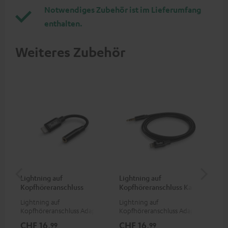
Notwendiges Zubehör ist im Lieferumfang
enthalten.
Weiteres Zubehör
Lightning auf
Lightning auf
US
Kopfhöreranschluss
Kopfhöreranschluss Kabel
Ko
Adapter
Ad
Lightning auf
Lightning auf
USB
Kopfhöreranschluss Adapter
Kopfhöreranschluss Adapter
Ada
zum Anschluss von
zum Anschluss von
Kop
CHF 16,
CHF 16,
CH
99
99
Kopfhörern, Kabeln oder
Kopfhörern (mit
3,5