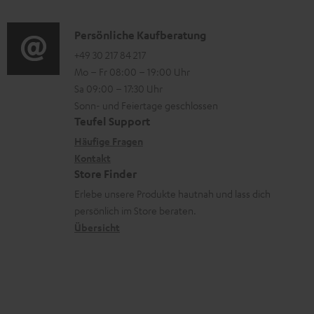
u
d
a
s
n
i
K
Persönliche Kaufberatung
t
t
o
o
+49 30 217 84 217
i
e
Mo – Fr 08:00 – 19:00 Uhr
-
n
o
Sa 09:00 – 17:30 Uhr
r
L
t
n
Sonn- und Feiertage geschlossen
l
e
a
e
Teufel Support
a
x
k
n
Häufige Fragen
d
i
Kontakt
t
z
Store Finder
e
k
d
u
Erlebe unsere Produkte hautnah und lass dich
n
o
a
r
persönlich im Store beraten.
n
t
G
Übersicht
e
a
n
r
a
n