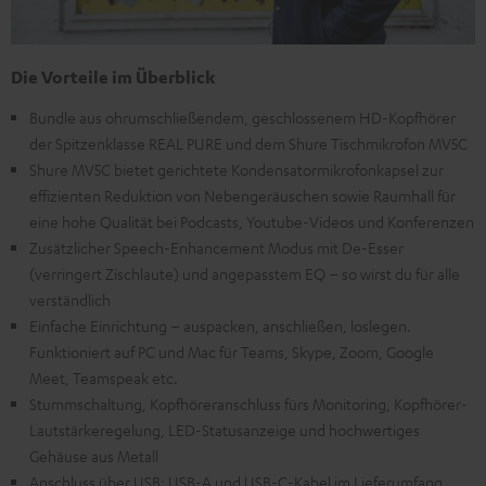
Die Vorteile im Überblick
Bundle aus ohrumschließendem, geschlossenem HD-Kopfhörer
der Spitzenklasse REAL PURE und dem Shure Tischmikrofon MV5C
Shure MV5C bietet gerichtete Kondensatormikrofonkapsel zur
effizienten Reduktion von Nebengeräuschen sowie Raumhall für
eine hohe Qualität bei Podcasts, Youtube-Videos und Konferenzen
Zusätzlicher Speech-Enhancement Modus mit De-Esser
(verringert Zischlaute) und angepasstem EQ – so wirst du für alle
verständlich
Einfache Einrichtung – auspacken, anschließen, loslegen.
Funktioniert auf PC und Mac für Teams, Skype, Zoom, Google
Meet, Teamspeak etc.
Stummschaltung, Kopfhöreranschluss fürs Monitoring, Kopfhörer-
Lautstärkeregelung, LED-Statusanzeige und hochwertiges
Gehäuse aus Metall
Anschluss über USB: USB-A und USB-C-Kabel im Lieferumfang