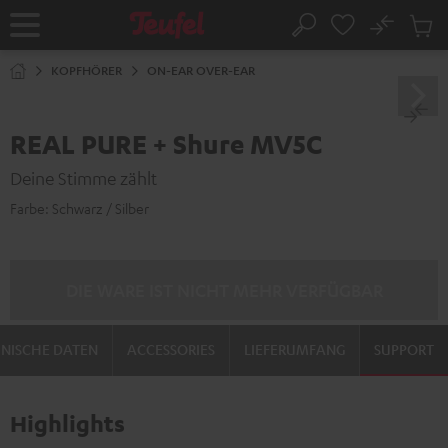
ZUM
NHALT
No
Abs
Startseite
Suche
RINGEN
Artike
im
KOPFHÖRER
ON-EAR OVER-EAR
Waren
REAL PURE + Shure MV5C
Deine Stimme zählt
Farbe:
Schwarz / Silber
DIE WARE IST NICHT MEHR VERFÜGBAR
NISCHE DATEN
ACCESSORIES
LIEFERUMFANG
SUPPORT
Highlights